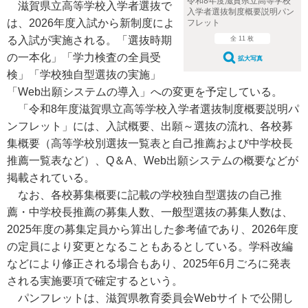
令和8年度滋賀県立高等学校
滋賀県立高等学校入学者選抜で
入学者選抜制度概要説明パン
は、2026年度入試から新制度によ
フレット
る入試が実施される。「選抜時期
全 11 枚
の一本化」「学力検査の全員受
拡大写真
検」「学校独自型選抜の実施」
「Web出願システムの導入」への変更を予定している。
「令和8年度滋賀県立高等学校入学者選抜制度概要説明パ
ンフレット」には、入試概要、出願～選抜の流れ、各校募
集概要（高等学校別選抜一覧表と自己推薦および中学校長
推薦一覧表など）、Q＆A、Web出願システムの概要などが
掲載されている。
なお、各校募集概要に記載の学校独自型選抜の自己推
薦・中学校長推薦の募集人数、一般型選抜の募集人数は、
2025年度の募集定員から算出した参考値であり、2026年度
の定員により変更となることもあるとしている。学科改編
などにより修正される場合もあり、2025年6月ごろに発表
される実施要項で確定するという。
パンフレットは、滋賀県教育委員会Webサイトで公開し