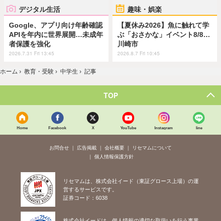
デジタル生活
趣味・娯楽
Google、アプリ向け年齢確認
【夏休み2026】魚に触れて学
APIを年内に世界展開…未成年
ぶ「おさかな」イベント8/8…
者保護を強化
川崎市
2026.7.31 Fri 13:45
2026.8.7 Fri 10:45
ホーム
›
教育・受験
›
中学生
›
記事
TOP
Home
Facebook
X
YouTube
Instagram
line
お問合せ
広告掲載
会社概要
リセマムについて
個人情報保護方針
リセマムは、株式会社イード（東証グロース上場）の運
営するサービスです。
証券コード：6038
株式会社イードは、個人情報の適切な取扱いを行う事業