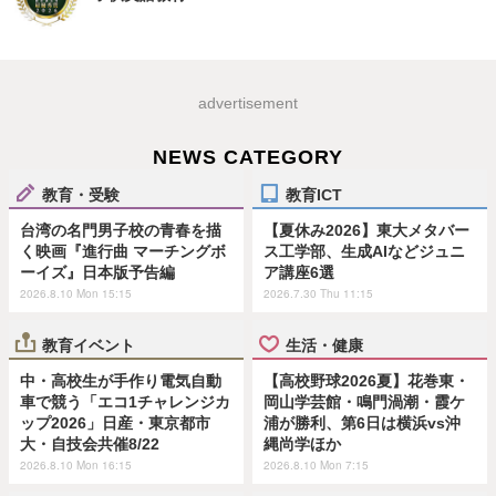
advertisement
NEWS CATEGORY
教育・受験
教育ICT
台湾の名門男子校の青春を描
【夏休み2026】東大メタバー
く映画『進行曲 マーチングボ
ス工学部、生成AIなどジュニ
ーイズ』日本版予告編
ア講座6選
2026.8.10 Mon 15:15
2026.7.30 Thu 11:15
教育イベント
生活・健康
中・高校生が手作り電気自動
【高校野球2026夏】花巻東・
車で競う「エコ1チャレンジカ
岡山学芸館・鳴門渦潮・霞ケ
ップ2026」日産・東京都市
浦が勝利、第6日は横浜vs沖
大・自技会共催8/22
縄尚学ほか
2026.8.10 Mon 16:15
2026.8.10 Mon 7:15