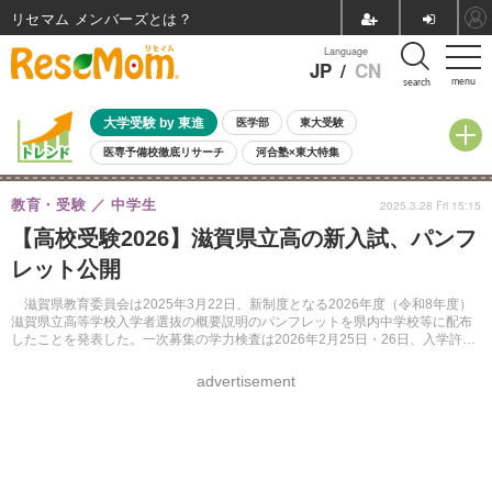
リセマム メンバーズ
Language
JP
/
CN
menu
search
大学受験 by 東進
医学部
東大受験
医専予備校徹底リサーチ
河合塾×東大特集
親子で考える大学選び
高校受験
中学受験
小学校受験
教育・受験
中学生
2025.3.28 Fri 15:15
共通テスト
夏休み
8月開催学校説明会・相談会
【高校受験2026】滋賀県立高の新入試、パンフ
8月開催イベント・WS
全国公立高校 過去問
人気記事
レット公開
自由研究教材（小学生向け）
自由研究教材（中学生向け）
ランキング
滋賀県教育委員会は2025年3月22日、新制度となる2026年度（令和8年度）
滋賀県立高等学校入学者選抜の概要説明のパンフレットを県内中学校等に配布
したことを発表した。一次募集の学力検査は2026年2月25日・26日、入学許可
予定者の発表は3月9日。パンフレットはWebサイトで閲覧できる。
advertisement