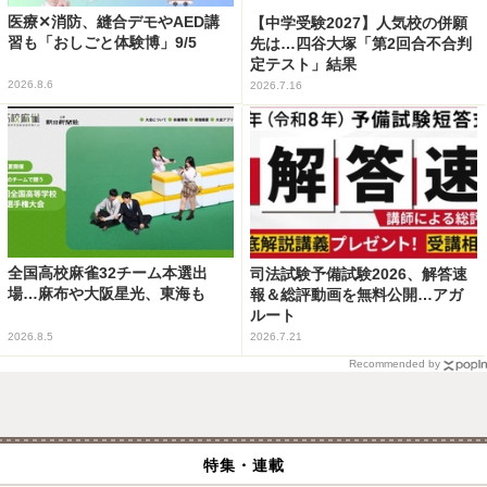
医療✕消防、縫合デモやAED講
【中学受験2027】人気校の併願
習も「おしごと体験博」9/5
先は…四谷大塚「第2回合不合判
定テスト」結果
2026.8.6
2026.7.16
全国高校麻雀32チーム本選出
司法試験予備試験2026、解答速
場…麻布や大阪星光、東海も
報＆総評動画を無料公開…アガ
ルート
2026.8.5
2026.7.21
Recommended by
特集・連載