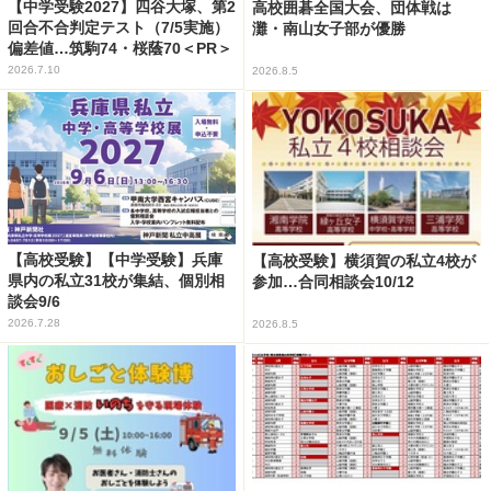
【中学受験2027】四谷大塚、第2
高校囲碁全国大会、団体戦は
回合不合判定テスト（7/5実施）
灘・南山女子部が優勝
偏差値…筑駒74・桜蔭70＜PR＞
2026.7.10
2026.8.5
【高校受験】【中学受験】兵庫
【高校受験】横須賀の私立4校が
県内の私立31校が集結、個別相
参加…合同相談会10/12
談会9/6
2026.7.28
2026.8.5