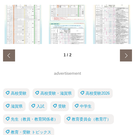
‹
1
/
2
advertisement
高校受験
高校受験・滋賀県
高校受験2026
滋賀県
入試
受験
中学生
先生（教員・教育関係者）
教育委員会（教育庁）
教育・受験 トピックス