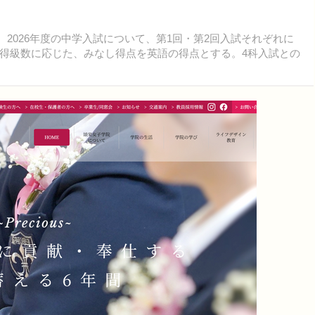
、2026年度の中学入試について、第1回・第2回入試それぞれに
得級数に応じた、みなし得点を英語の得点とする。4科入試との