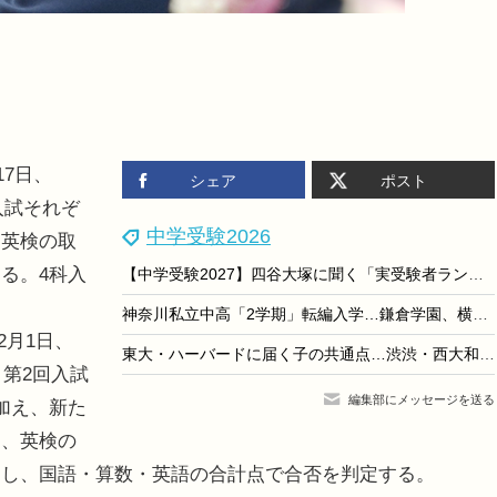
17日、
シェア
ポスト
入試それぞ
中学受験2026
。英検の取
る。4科入
【中学受験2027】四谷大塚に聞く「実受験者ランキング」にみる学校選びの新潮流
神奈川私立中高「2学期」転編入学…鎌倉学園、横浜女学院など71校
2月1日、
東大・ハーバードに届く子の共通点…渋渋・西大和学園校長が語る「非認知スキル」が伸びる環境とは
・第2回入試
編集部にメッセージを送る
加え、新た
は、英検の
とし、国語・算数・英語の合計点で合否を判定する。