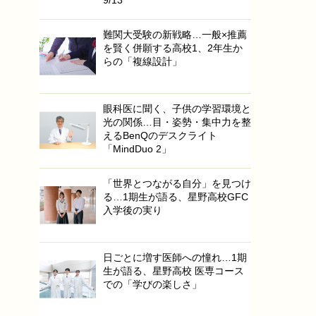
難関大受験の新戦略…一般×推薦
を賢く併願する高校1、2年生か
らの「複線設計」
眼科医に聞く、子供の学習環境と
光の関係…目・姿勢・集中力を整
えるBenQのデスクライト
「MindDuo 2」
「世界とつながる自分」を見つけ
る…1期生が語る、星野高校GFC
入学後の実り
日ごとに増す医師への憧れ…1期
生が語る、星野高校 医専コース
での「学びの楽しさ」