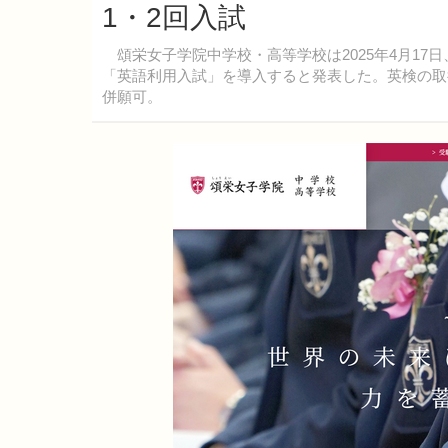
1・2回入試
頌栄女子学院中学校・高等学校は2025年4月17日
「英語利用入試」を導入すると発表した。英検の取
併願可。