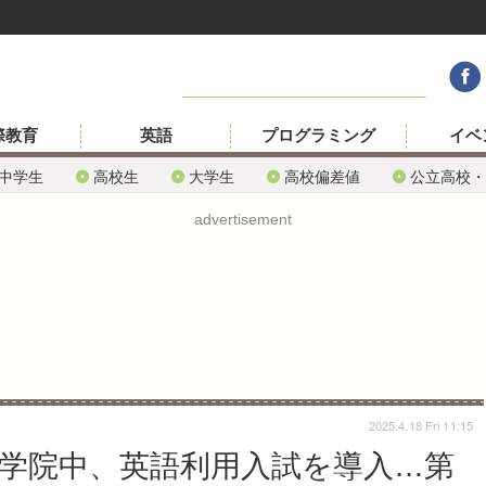
際教育
英語
プログラミング
イベ
中学生
高校生
大学生
高校偏差値
公立高校・
advertisement
2025.4.18 Fri 11:15
子学院中、英語利用入試を導入…第