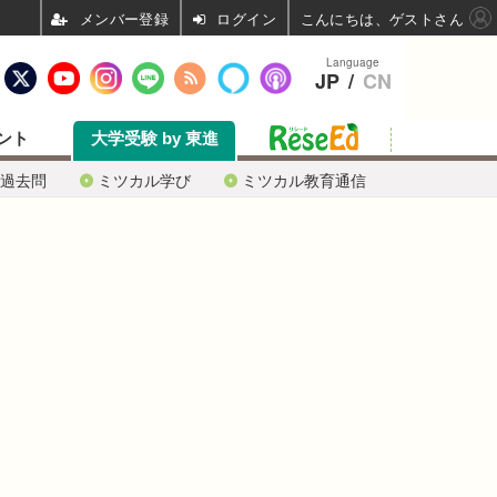
ログイン
こんにちは、ゲストさん
Language
JP
/
CN
ント
大学受験 by 東進
過去問
ミツカル学び
ミツカル教育通信