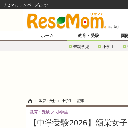
リセマム メンバーズ
ホーム
教育・受験
国
未就学児
小学生
ホーム
›
教育・受験
›
小学生
›
記事
教育・受験
小学生
【中学受験2026】頌栄女