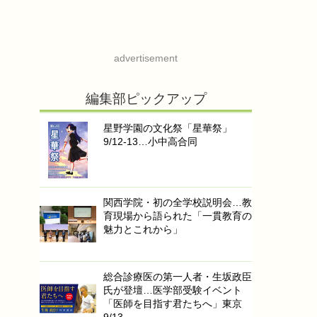
advertisement
編集部ピックアップ
星野学園の文化祭「星華祭」
9/12-13…小中高合同
関西学院・初の全学校説明会…教
育現場から語られた「一貫教育の
魅力とこれから」
総合診療医の第一人者・生坂政臣
氏が登壇…医学部受験イベント
「医師を目指す君たちへ」東京
9/13