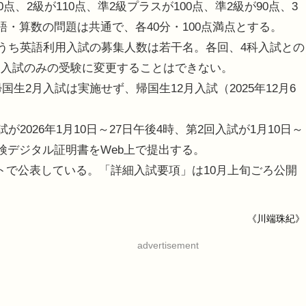
点、2級が110点、準2級プラスが100点、準2級が90点、3
語・算数の問題は共通で、各40分・100点満点とする。
、うち英語利用入試の募集人数は若干名。各回、4科入試との
用入試のみの受験に変更することはできない。
生2月入試は実施せず、帰国生12月入試（2025年12月6
。
2026年1月10日～27日午後4時、第2回入試が1月10日～
検デジタル証明書をWeb上で提出する。
サイトで公表している。「詳細入試要項」は10月上旬ごろ公開
《川端珠紀》
advertisement