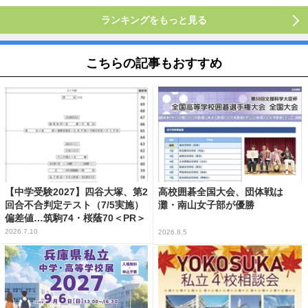
ランキングをもっと見る
こちらの記事もおすすめ
【中学受験2027】四谷大塚、第2
高校囲碁全国大会、団体戦は
回合不合判定テスト（7/5実施）
灘・南山女子部が優勝
偏差値…筑駒74・桜蔭70＜PR＞
2026.7.10
2026.8.5