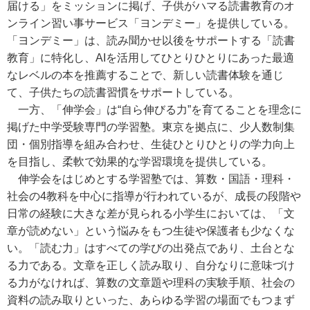
届ける」をミッションに掲げ、子供がハマる読書教育のオ
ンライン習い事サービス「ヨンデミー」を提供している。
「ヨンデミー」は、読み聞かせ以後をサポートする「読書
教育」に特化し、AIを活用してひとりひとりにあった最適
なレベルの本を推薦することで、新しい読書体験を通じ
て、子供たちの読書習慣をサポートしている。
一方、「伸学会」は“自ら伸びる力”を育てることを理念に
掲げた中学受験専門の学習塾。東京を拠点に、少人数制集
団・個別指導を組み合わせ、生徒ひとりひとりの学力向上
を目指し、柔軟で効果的な学習環境を提供している。
伸学会をはじめとする学習塾では、算数・国語・理科・
社会の4教科を中心に指導が行われているが、成長の段階や
日常の経験に大きな差が見られる小学生においては、「文
章が読めない」という悩みをもつ生徒や保護者も少なくな
い。「読む力」はすべての学びの出発点であり、土台とな
る力である。文章を正しく読み取り、自分なりに意味づけ
る力がなければ、算数の文章題や理科の実験手順、社会の
資料の読み取りといった、あらゆる学習の場面でもつまず