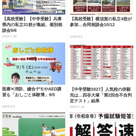
【高校受験】【中学受験】兵庫
【高校受験】横須賀の私立4校が
県内の私立31校が集結、個別相
参加…合同相談会10/12
談会9/6
2026.7.28
2026.8.5
医療✕消防、縫合デモやAED講
【中学受験2027】人気校の併願
習も「おしごと体験博」9/5
先は…四谷大塚「第2回合不合判
定テスト」結果
2026.8.6
2026.7.16