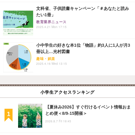
文科省、子供読書キャンペーン「＃あなたと読み
たい1冊」
教育業界ニュース
2025.4.21 Mon 17:15
小中学生の好きな本1位「物語」約3人に1人が月3
冊以上…光村図書
趣味・娯楽
2025.4.16 Wed 13:15
小学生アクセスランキング
【夏休み2026】すぐ行けるイベント情報おま
とめ便＜8/9-15開催＞
2026.8.7 Fri 19:45