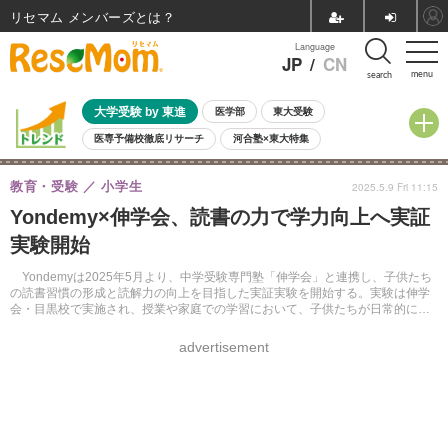
リセマム メンバーズ
Language
JP
/
CN
menu
search
大学受験 by 東進
医学部
東大受験
医専予備校徹底リサーチ
河合塾×東大特集
親子で考える大学選び
高校受験
中学受験
小学校受験
教育・受験
小学生
2025.5.9 Fri 11:15
共通テスト
夏休み
8月開催学校説明会・相談会
Yondemy×伸学会、読書の力で学力向上へ実証
8月開催イベント・WS
全国公立高校 過去問
人気記事
実験開始
自由研究教材（小学生向け）
自由研究教材（中学生向け）
ランキング
Yondemyは2025年5月より、中学受験専門塾「伸学会」と連携し、子供たち
の読書習慣の形成と読解力の向上を目指した実証実験を開始する。実験は伸学
会・目黒校で実施され、授業や家庭での学習において、子供たちが日常的に読
書に親しむ仕組みを構築することを目指す。
advertisement