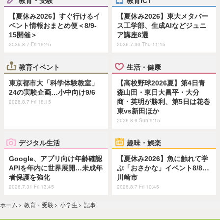
教育・受験
教育ICT
【夏休み2026】すぐ行けるイ
【夏休み2026】東大メタバー
ベント情報おまとめ便＜8/9-
ス工学部、生成AIなどジュニ
15開催＞
ア講座6選
2026.8.7 Fri 19:45
2026.7.30 Thu 11:15
教育イベント
生活・健康
東京都市大「科学体験教室」
【高校野球2026夏】第4日青
24の実験企画…小中向け9/6
森山田・東日大昌平・大分
商・英明が勝利、第5日は花巻
2026.8.7 Fri 18:15
東vs新田ほか
2026.8.9 Sun 9:15
デジタル生活
趣味・娯楽
Google、アプリ向け年齢確認
【夏休み2026】魚に触れて学
APIを年内に世界展開…未成年
ぶ「おさかな」イベント8/8…
者保護を強化
川崎市
2026.7.31 Fri 13:45
2026.8.7 Fri 10:45
ホーム
›
教育・受験
›
小学生
›
記事