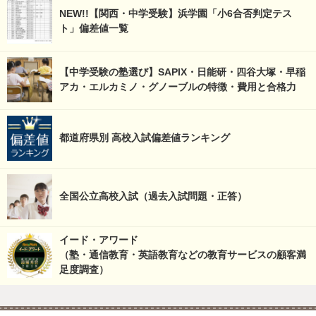
NEW!!【関西・中学受験】浜学園「小6合否判定テス
ト」偏差値一覧
【中学受験の塾選び】SAPIX・日能研・四谷大塚・早稲
アカ・エルカミノ・グノーブルの特徴・費用と合格力
都道府県別 高校入試偏差値ランキング
全国公立高校入試（過去入試問題・正答）
イード・アワード
（塾・通信教育・英語教育などの教育サービスの顧客満
足度調査）