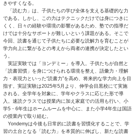
きやすくなる。
「読む力」は、子供たちの学び全体を支える基礎的な力
である。しかし、この力はテクニックだけでは身につきに
くく、日々の経験や環境の影響があるため、塾での指導だ
けでは十分なサポートが難しいという課題がある。そこで
今回、読書を通じて子供たちに必要な読解力を育むことが
学力向上に繋がるとの考えから両者の連携が決定したとい
う。
実証実験では「ヨンデミー」を導入。子供たちが自然と
「読書習慣」を身につけられる環境を整え、語彙力・理解
力・表現力といった“読書力”を高め、将来的な学力向上を目
指す。実証実験は2025年5月より、伸学会目黒校にて実施
される。全学年を対象に、学年やクラスに応じた形で導
入。速読クラスでは授業内に加え家庭での活用も行い、小
学5・6年生はホームルームを中心に、また小学4年生は国語
の授業内で取り組む。
Yondemyは今後も日常的に読書を習慣化することで、学
習の土台となる「読む力」を本質的に伸ばし、新たな読書