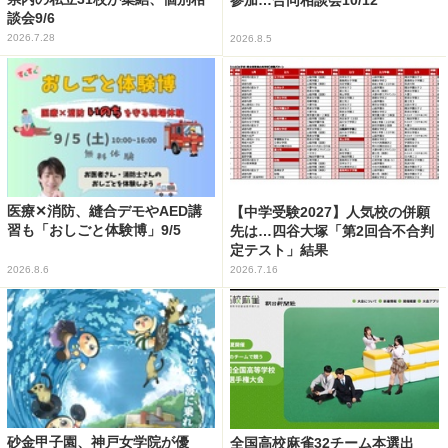
談会9/6
2026.7.28
2026.8.5
医療✕消防、縫合デモやAED講
【中学受験2027】人気校の併願
習も「おしごと体験博」9/5
先は…四谷大塚「第2回合不合判
定テスト」結果
2026.8.6
2026.7.16
砂金甲子園、神戸女学院が優
全国高校麻雀32チーム本選出