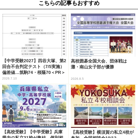
こちらの記事もおすすめ
【中学受験2027】四谷大塚、第2
高校囲碁全国大会、団体戦は
回合不合判定テスト（7/5実施）
灘・南山女子部が優勝
偏差値…筑駒74・桜蔭70＜PR＞
2026.7.10
2026.8.5
【高校受験】【中学受験】兵庫
【高校受験】横須賀の私立4校が
県内の私立31校が集結、個別相
参加…合同相談会10/12