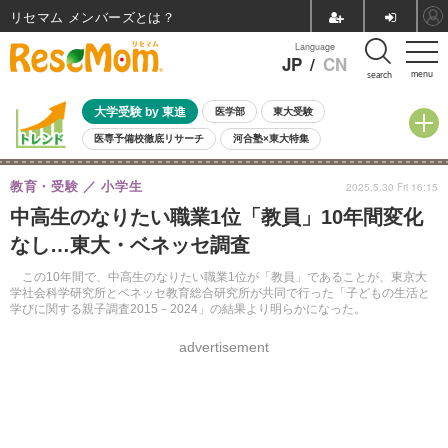
リセマム メンバーズ
Language
JP
/
CN
menu
search
大学受験 by 東進
医学部
東大受験
医専予備校徹底リサーチ
河合塾×東大特集
親子で考える大学選び
高校受験
中学受験
小学校受験
教育・受験
小学生
2025.5.30 Fri 16:15
共通テスト
夏休み
8月開催学校説明会・相談会
中高生のなりたい職業1位「教員」10年間変化
8月開催イベント・WS
全国公立高校 過去問
人気記事
なし…東大・ベネッセ調査
自由研究教材（小学生向け）
自由研究教材（中学生向け）
ランキング
この10年間で、中高生のなりたい職業1位が「教員」であることが、東京大
学社会科学研究所とベネッセ教育総合研究所が共同で行った「子どもの生活と
学びに関する親子調査2015－2024」の結果より明らかになった。
advertisement