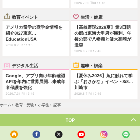
2026.7.30 Thu 11:15
教育イベント
生活・健康
アメリカ留学の奨学金情報を
【高校野球2026夏】第3日朝
紹介8/27東京…
の部は東海大甲府が勝利、午
EducationUSA
後の部で八幡商と健大高崎が
激突
2026.8.7 Fri 11:15
2026.8.7 Fri 12:45
デジタル生活
趣味・娯楽
Google、アプリ向け年齢確認
【夏休み2026】魚に触れて学
APIを年内に世界展開…未成年
ぶ「おさかな」イベント8/8…
者保護を強化
川崎市
2026.7.31 Fri 13:45
2026.8.7 Fri 10:45
ホーム
›
教育・受験
›
小学生
›
記事
TOP