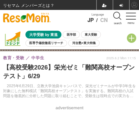
リセマム メンバーズ
Language
JP
/
CN
menu
search
大学受験 by 東進
医学部
東大受験
医専予備校徹底リサーチ
河合塾×東大特集
親子で考える大学選び
高校受験
中学受験
小学校受験
教育・受験
中学生
2025.6.2 Mon 11:15
共通テスト
夏休み
8月開催学校説明会・相談会
【高校受験2026】栄光ゼミ「難関高校オープン
8月開催イベント・WS
全国公立高校 過去問
人気記事
テスト」6/29
自由研究教材（小学生向け）
自由研究教材（中学生向け）
ランキング
2025年6月29日、立教大学池袋キャンパスで、栄光ゼミナールが中学3年生を
対象にした無料模試「難関高校オープンテスト」を実施する。難関高校の入試
問題を徹底的に分析した問題に取り組むことで、受験生は現時点での実力を把
握できる。また、テスト後には「難関高校攻略セミナー」が開催される。
advertisement