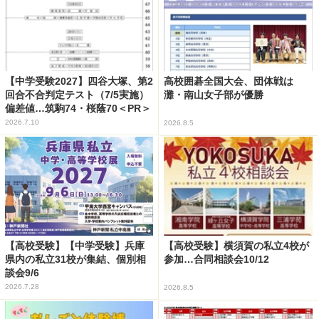
【中学受験2027】四谷大塚、第2
高校囲碁全国大会、団体戦は
回合不合判定テスト（7/5実施）
灘・南山女子部が優勝
偏差値…筑駒74・桜蔭70＜PR＞
2026.7.10
2026.8.5
【高校受験】【中学受験】兵庫
【高校受験】横須賀の私立4校が
県内の私立31校が集結、個別相
参加…合同相談会10/12
談会9/6
2026.7.28
2026.8.5