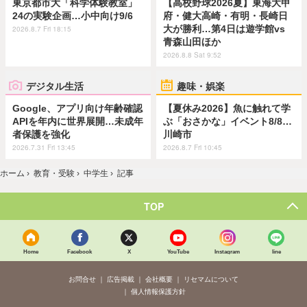
東京都市大「科学体験教室」
【高校野球2026夏】東海大甲
24の実験企画…小中向け9/6
府・健大高崎・有明・長崎日
大が勝利…第4日は遊学館vs
2026.8.7 Fri 18:15
青森山田ほか
2026.8.8 Sat 9:52
デジタル生活
趣味・娯楽
Google、アプリ向け年齢確認
【夏休み2026】魚に触れて学
APIを年内に世界展開…未成年
ぶ「おさかな」イベント8/8…
者保護を強化
川崎市
2026.7.31 Fri 13:45
2026.8.7 Fri 10:45
ホーム
›
教育・受験
›
中学生
›
記事
TOP
Home
Facebook
X
YouTube
Instagram
line
お問合せ
広告掲載
会社概要
リセマムについて
個人情報保護方針