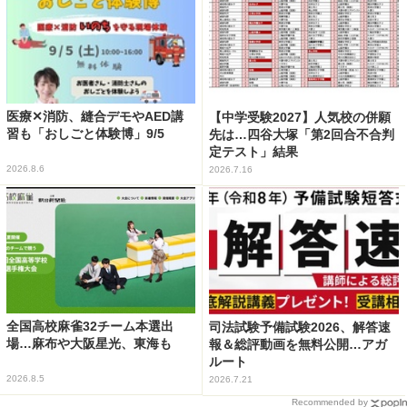
医療✕消防、縫合デモやAED講
【中学受験2027】人気校の併願
習も「おしごと体験博」9/5
先は…四谷大塚「第2回合不合判
定テスト」結果
2026.8.6
2026.7.16
全国高校麻雀32チーム本選出
司法試験予備試験2026、解答速
場…麻布や大阪星光、東海も
報＆総評動画を無料公開…アガ
ルート
2026.8.5
2026.7.21
Recommended by