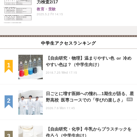
力検査2/17
教育・受験
2025.5.2 Fri 14:15
中学生アクセスランキング
【自由研究・物理】温まりやすい色 or 冷め
やすい色は？（中学生向け）
2018.7.25 Wed 17:15
日ごとに増す医師への憧れ…1期生が語る、星
野高校 医専コースでの「学びの楽しさ」
PR
2026.7.6 Mon 11:45
【自由研究・化学】牛乳からプラスチックを
作ろう（中学生向け）