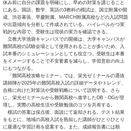
休み前に自分の課題を明確にし、早めの対策を講じること
にある。国語、数学、英語の3教科の模試は、国立附属や開
成、渋谷幕張、早慶附属、MARCH附属高校などの入試問題
や出題傾向を分析して作成されている。ハイレベルかつ実
戦的な内容で、受験生は現状の実力を確認できる。
立教大学池袋キャンパスでの開催は、大学キャンパスが
難関高校の試験会場として使用されることが多いため、入
試本番のシミュレーションとしても役立つ。受験生は本番
をイメージすることで不安要素を減らし、学習意欲の向上
にもつながる。
「難関高校攻略セミナー」では、栄光ゼミナールの選抜
講師陣が2025年の難関高校入試の詳細データやトレンド、
合格に向けた対策法や受験戦略について説明する。さら
に、栄光ゼミナールから難関高校へ進学したOB・OGが登
壇し、実際の高校生活や受験勉強のコツを共有する。
模試の答案は採点後、面談にて返却される。テスト結果
をもとに、地域の高校入試を熟知した講師がひとりひとり
に最適な学習計画を提案する。また、成績報告書には順