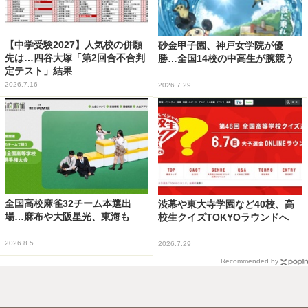
【中学受験2027】人気校の併願
砂金甲子園、神戸女学院が優
先は…四谷大塚「第2回合不合判
勝…全国14校の中高生が腕競う
定テスト」結果
2026.7.16
2026.7.29
全国高校麻雀32チーム本選出
渋幕や東大寺学園など40校、高
場…麻布や大阪星光、東海も
校生クイズTOKYOラウンドへ
2026.8.5
2026.7.29
Recommended by