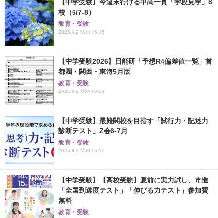
【中学受験】今週末行ける中高一貫「学校見学」8
校（6/7-8）
教育・受験
2025.6.2 Mon 16:15
【中学受験2026】日能研「予想R4偏差値一覧」首
都圏・関西・東海5月版
教育・受験
2025.6.2 Mon 13:39
【中学受験】最難関校を目指す「試行力・記述力
診断テスト」Z会6-7月
教育・受験
2025.6.2 Mon 15:15
【中学受験】【高校受験】夏前に実力試し、市進
「全国到達度テスト」「伸びる力テスト」参加費
無料
教育・受験