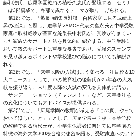
藤和浩氏、広尾学園教頭の植松久恵氏が登壇する。セミナ
ーは3部構成で、各部で異なるテーマが取り上げられる。
第1部では、「塾長×編集長対談 合格家庭に見る成績上
昇の秘訣」と題し、進学塾VAMOS代表の富永氏と中学受験
家庭に取材経験が豊富な編集長中村氏が、受験がうまくい
った家族のサポート方法を具体的に紹介する。中学受験に
おいて親のサポートは重要な要素であり、受験のスランプ
を乗り越えるポイントや学校選びの悩みについても解説さ
れる。
第2部では、「来年以降の入試はこう変わる！注目校＆10
大ニュース」として、声の教育社の後藤氏が25年春の人気
校を振り返り、来年度以降の入試の変化を具体的に語る。
「サンデー・ショック（チャンス！）」など、来年要注意
の変化についてもアドバイスが提供される。
第3部では、「広尾学園の教頭が考える『この夏、やって
おいてほしいこと』」として、広尾学園中学校・高等学校
の教頭である植松氏が、小学生保護者に向けて広尾学園の
特徴や海外大学300校合格の秘密を語る。受験家庭へのアド