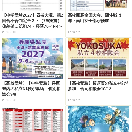
【中学受験2027】四谷大塚、第2
高校囲碁全国大会、団体戦は
回合不合判定テスト（7/5実施）
灘・南山女子部が優勝
偏差値…筑駒74・桜蔭70＜PR＞
2026.7.10
2026.8.5
【高校受験】【中学受験】兵庫
【高校受験】横須賀の私立4校が
県内の私立31校が集結、個別相
参加…合同相談会10/12
談会9/6
2026.7.28
2026.8.5