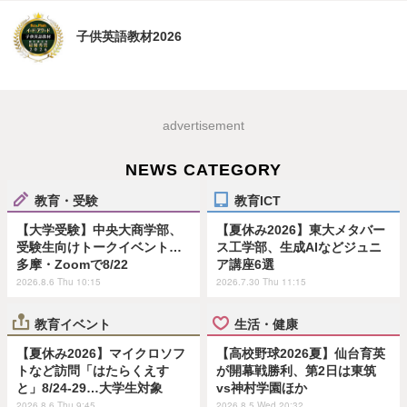
子供英語教材2026
advertisement
NEWS CATEGORY
教育・受験
教育ICT
【大学受験】中央大商学部、
【夏休み2026】東大メタバー
受験生向けトークイベント…
ス工学部、生成AIなどジュニ
多摩・Zoomで8/22
ア講座6選
2026.8.6 Thu 10:15
2026.7.30 Thu 11:15
教育イベント
生活・健康
【夏休み2026】マイクロソフ
【高校野球2026夏】仙台育英
トなど訪問「はたらくえす
が開幕戦勝利、第2日は東筑
と」8/24-29…大学生対象
vs神村学園ほか
2026.8.6 Thu 9:45
2026.8.5 Wed 20:32