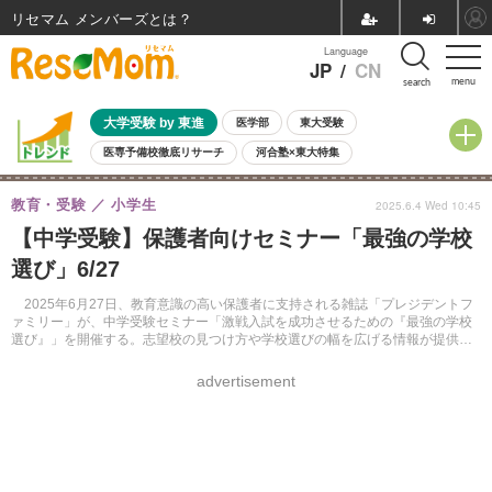
リセマム メンバーズ
Language
JP
/
CN
menu
search
大学受験 by 東進
医学部
東大受験
医専予備校徹底リサーチ
河合塾×東大特集
親子で考える大学選び
高校受験
中学受験
小学校受験
教育・受験
小学生
2025.6.4 Wed 10:45
共通テスト
夏休み
8月開催学校説明会・相談会
【中学受験】保護者向けセミナー「最強の学校
8月開催イベント・WS
全国公立高校 過去問
人気記事
選び」6/27
自由研究教材（小学生向け）
自由研究教材（中学生向け）
ランキング
2025年6月27日、教育意識の高い保護者に支持される雑誌「プレジデントフ
ァミリー」が、中学受験セミナー「激戦入試を成功させるための『最強の学校
選び』」を開催する。志望校の見つけ方や学校選びの幅を広げる情報が提供さ
れる。
advertisement