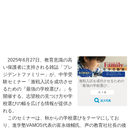
2025年6月27日、教育意識の高
い保護者に支持される雑誌「プレ
ジデントファミリー」が、中学受
激戦入試を成功させるための
験セミナー「激戦入試を成功させ
「最強の学校選び」
るための『最強の学校選び』」を
全 2 枚
開催する。志望校の見つけ方や学
拡大写真
校選びの幅を広げる情報が提供さ
れる。
このセミナーは、秋からの学校選びをテーマにしてお
り、進学塾VAMOS代表の富永雄輔氏、声の教育社社長の後