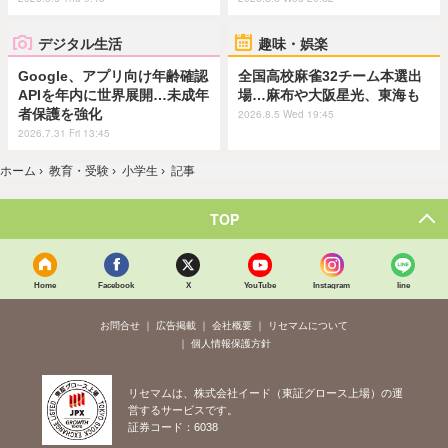
デジタル生活
趣味・娯楽
Google、アプリ向け年齢確認
全国高校麻雀32チーム本選出
APIを年内に世界展開…未成年
場…麻布や大阪星光、東海も
者保護を強化
2026.8.5 Wed 19:45
2026.7.31 Fri 13:45
ホーム
›
教育・受験
›
小学生
›
記事
TOP
Home
Facebook
X
YouTube
Instagram
line
お問合せ
広告掲載
会社概要
リセマムについて
個人情報保護方針
リセマムは、株式会社イード（東証グロース上場）の運
営するサービスです。
証券コード：6038