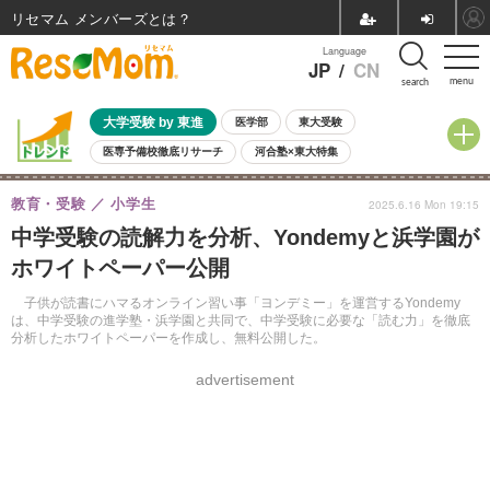
リセマム メンバーズ
Language
JP
/
CN
menu
search
大学受験 by 東進
医学部
東大受験
医専予備校徹底リサーチ
河合塾×東大特集
親子で考える大学選び
高校受験
中学受験
小学校受験
教育・受験
小学生
2025.6.16 Mon 19:15
共通テスト
夏休み
8月開催学校説明会・相談会
中学受験の読解力を分析、Yondemyと浜学園が
8月開催イベント・WS
全国公立高校 過去問
人気記事
ホワイトペーパー公開
自由研究教材（小学生向け）
自由研究教材（中学生向け）
ランキング
子供が読書にハマるオンライン習い事「ヨンデミー」を運営するYondemy
は、中学受験の進学塾・浜学園と共同で、中学受験に必要な「読む力」を徹底
分析したホワイトペーパーを作成し、無料公開した。
advertisement