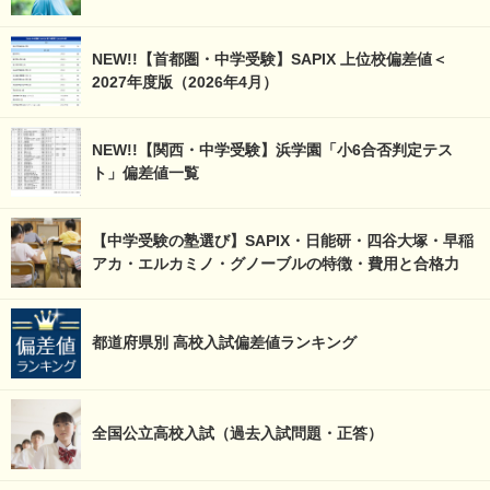
NEW!!【首都圏・中学受験】SAPIX 上位校偏差値＜
2027年度版（2026年4月）
NEW!!【関西・中学受験】浜学園「小6合否判定テス
ト」偏差値一覧
【中学受験の塾選び】SAPIX・日能研・四谷大塚・早稲
アカ・エルカミノ・グノーブルの特徴・費用と合格力
都道府県別 高校入試偏差値ランキング
全国公立高校入試（過去入試問題・正答）