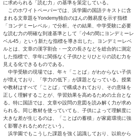
に求められる「読む力」の基準を策定している。
このホワイトペーパーでは、浜学園の国語テキストに含
まれる文章題をYondemy独自のほんの難易度を示す指標
「ヨンデミーレベル」で分析。その結果、中学受験に必要
な読む力の明確な到達基準として「小4の間にヨンデミーレ
ベル45」という新たな指標を導き出した。ヨンデミーレベ
ルとは、文章の漢字割合・一文の長さなどを総合的に測定
した指標で、学年に関係なく子供ひとりひとりの読む力を
見える化できるものである。
中学受験の現場では、年々「ことば」がわからない子供
が増えており、「学力の低下」が課題となっている。授業
や教材はすべて「ことば」で構成されており、その意味を
正しく理解することが、学習効果を高めるための土台とな
る。特に国語では、文章や設問の意図を読み解く力が求め
られる。同じ教材を使っていても、子供によって理解度に
大きな差が生じるのは、「ことばの蓄積」が家庭環境に強
く影響されるためだという。
浜学園でもこうした課題を強く認識しており、以前から