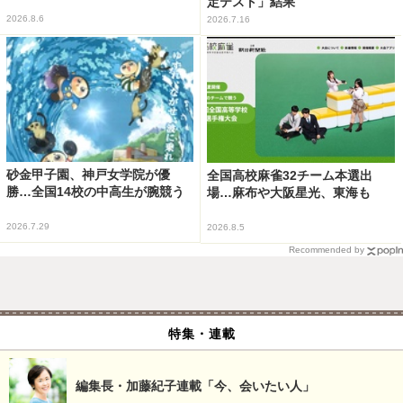
定テスト」結果
2026.8.6
2026.7.16
砂金甲子園、神戸女学院が優
全国高校麻雀32チーム本選出
勝…全国14校の中高生が腕競う
場…麻布や大阪星光、東海も
2026.7.29
2026.8.5
Recommended by
特集・連載
編集長・加藤紀子連載「今、会いたい人」