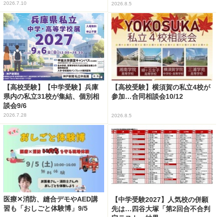
2026.7.10
2026.8.5
【高校受験】【中学受験】兵庫
【高校受験】横須賀の私立4校が
県内の私立31校が集結、個別相
参加…合同相談会10/12
談会9/6
2026.7.28
2026.8.5
医療✕消防、縫合デモやAED講
【中学受験2027】人気校の併願
習も「おしごと体験博」9/5
先は…四谷大塚「第2回合不合判