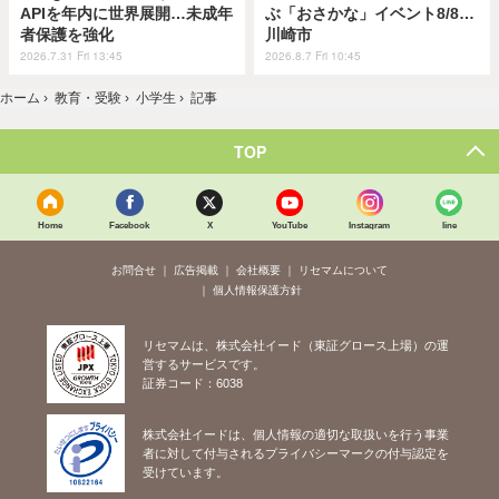
APIを年内に世界展開…未成年
ぶ「おさかな」イベント8/8…
者保護を強化
川崎市
2026.7.31 Fri 13:45
2026.8.7 Fri 10:45
ホーム
›
教育・受験
›
小学生
›
記事
TOP
Home
Facebook
X
YouTube
Instagram
line
お問合せ
広告掲載
会社概要
リセマムについて
個人情報保護方針
リセマムは、株式会社イード（東証グロース上場）の運
営するサービスです。
証券コード：6038
株式会社イードは、個人情報の適切な取扱いを行う事業
者に対して付与されるプライバシーマークの付与認定を
受けています。