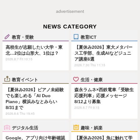
advertisement
NEWS CATEGORY
教育・受験
教育ICT
高校生が志願したい大学・東
【夏休み2026】東大メタバー
北…2位は山形大、1位は？
ス工学部、生成AIなどジュニ
ア講座6選
2026.8.7 Fri 10:15
2026.7.30 Thu 11:15
教育イベント
生活・健康
【夏休み2026】ピアノ未経験
森永ラムネ×西鉄電車「受験生
でも楽しめる「AI Duo
応援列車」応援メッセージ
Piano」横浜みなとみらい
8/12より募集
8/31まで
2026.8.7 Fri 9:15
2026.8.6 Thu 19:45
デジタル生活
趣味・娯楽
Google、アプリ向け年齢確認
【夏休み2026】魚に触れて学