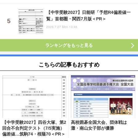
【中学受験2027】日能研「予想R4偏差値一
覧」首都圏・関西7月版＜PR＞
2026.7.27 Mon 13:46
ランキングをもっと見る
こちらの記事もおすすめ
【中学受験2027】四谷大塚、第2
高校囲碁全国大会、団体戦は
回合不合判定テスト（7/5実施）
灘・南山女子部が優勝
偏差値…筑駒74・桜蔭70＜PR＞