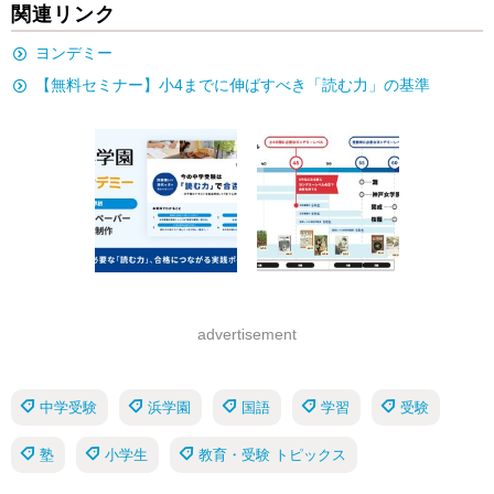
関連リンク
ヨンデミー
【無料セミナー】小4までに伸ばすべき「読む力」の基準
advertisement
中学受験
浜学園
国語
学習
受験
塾
小学生
教育・受験 トピックス