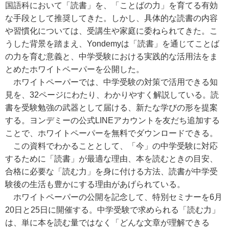
国語科において「読書」を、「ことばの力」を育てる有効
な手段として推奨してきた。しかし、具体的な読書の内容
や習慣化については、受講生や家庭に委ねられてきた。こ
うした背景を踏まえ、Yondemyは「読書」を通じてことば
の力を育む意義と、中学受験における実践的な活用法をま
とめたホワイトペーパーを公開した。
ホワイトペーパーでは、中学受験の対策で活用できる知
見を、32ページにわたり、わかりやすく解説している。読
書を受験勉強の武器として届ける、新たな学びの形を提案
する。ヨンデミーの公式LINEアカウントを友だち追加する
ことで、ホワイトペーパーを無料でダウンロードできる。
この資料でわかることとして、「今」の中学受験に対応
するために「読書」が最適な理由、本を読むときの目安、
合格に必要な「読む力」を身に付ける方法、読書が中学受
験後の生活も豊かにする理由があげられている。
ホワイトペーパーの公開を記念して、特別セミナーを6月
20日と25日に開催する。中学受験で求められる「読む力」
は、単に本を読む量ではなく「どんな文章が理解できる