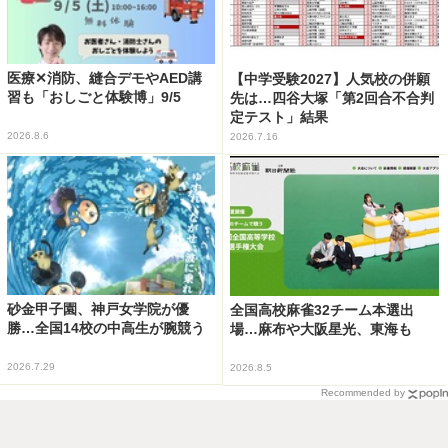
医療✕消防、縫合デモやAED講
【中学受験2027】人気校の併願
習も「おしごと体験博」9/5
先は…四谷大塚「第2回合不合判
定テスト」結果
2026.8.6
2026.7.16
砂金甲子園、神戸女学院が優
全国高校麻雀32チーム本選出
勝…全国14校の中高生が腕競う
場…麻布や大阪星光、東海も
2026.7.29
2026.8.5
Recommended by