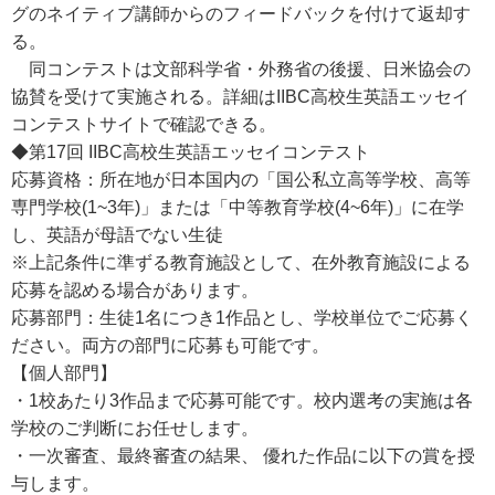
グのネイティブ講師からのフィードバックを付けて返却す
る。
同コンテストは文部科学省・外務省の後援、日米協会の
協賛を受けて実施される。詳細はIIBC高校生英語エッセイ
コンテストサイトで確認できる。
◆第17回 IIBC高校生英語エッセイコンテスト
応募資格：所在地が日本国内の「国公私立高等学校、高等
専門学校(1~3年)」または「中等教育学校(4~6年)」に在学
し、英語が母語でない生徒
※上記条件に準ずる教育施設として、在外教育施設による
応募を認める場合があります。
応募部門：生徒1名につき1作品とし、学校単位でご応募く
ださい。両方の部門に応募も可能です。
【個人部門】
・1校あたり3作品まで応募可能です。校内選考の実施は各
学校のご判断にお任せします。
・一次審査、最終審査の結果、 優れた作品に以下の賞を授
与します。