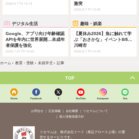
激突
2026.8.7 Fri 15:15
2026.8.7 Fri 12:45
デジタル生活
趣味・娯楽
Google、アプリ向け年齢確認
【夏休み2026】魚に触れて学
APIを年内に世界展開…未成年
ぶ「おさかな」イベント8/8…
者保護を強化
川崎市
2026.7.31 Fri 13:45
2026.8.7 Fri 10:45
ホーム
›
教育・受験
›
未就学児
›
記事
TOP
Home
Facebook
X
YouTube
Instagram
line
お問合せ
広告掲載
会社概要
リセマムについて
個人情報保護方針
リセマムは、株式会社イード（東証グロース上場）の運
営するサービスです。