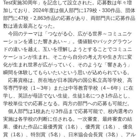
Test実施30周年」を記念して設立された。応募数は年々増
加しており、2024年度は個人部門に179校・330作品、団体
部門に47校・2,863作品の応募があり、両部門共に応募作品
数は過去最高となった。
今回のテーマは「つながる心、広がる世界～コミュニケ
ーションを通じた響きあい～」。価値観やバックグラウン
ドの違いを越え、互いを理解しようとすることでコミュニ
ケーションが生まれ、そこから自分の考え方や生き方に変
化が生まれ世界が広がっていく、そのような「響きあう」
瞬間を体験してもらいたいという思いが込められている。
応募資格は、所在地が日本国内の国公私立高等学校、高
等専門学校（1～3年）または中等教育学校（4～6年）に在
学し、英語が母語でない生徒。生徒1名につき1作品とし、
学校単位での応募となる。両方の部門への応募も可能だ。
個人部門は1校あたり3作品まで応募可能で、校内選考の
実施は各学校の判断に任される。一次審査、最終審査の結
果、優れた作品に最優秀賞（1名）、優秀賞（1名）、優良
賞（1名）、特別賞（5名）、日米協会会長賞（3名）、アル