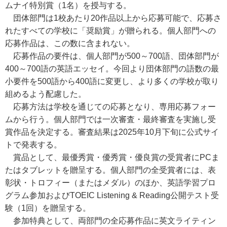
ムナイ特別賞（1名）を授与する。
団体部門は1校あたり20作品以上から応募可能で、応募さ
れたすべての学校に「奨励賞」が贈られる。個人部門への
応募作品は、この数に含まれない。
応募作品の要件は、個人部門が500～700語、団体部門が
400～700語の英語エッセイ。今回より団体部門の語数の最
小要件を500語から400語に変更し、より多くの学校が取り
組めるよう配慮した。
応募方法は学校を通じての応募となり、専用応募フォー
ムから行う。個人部門では一次審査・最終審査を実施し受
賞作品を決定する。審査結果は2025年10月下旬に公式サイ
トで発表する。
賞品として、最優秀賞・優秀賞・優良賞の受賞者にPCま
たはタブレットを贈呈する。個人部門の全受賞者には、表
彰状・トロフィー（またはメダル）のほか、英語学習プロ
グラム参加およびTOEIC Listening & Reading公開テスト受
験（1回）を贈呈する。
参加特典として、両部門の全応募作品に英文ライティン