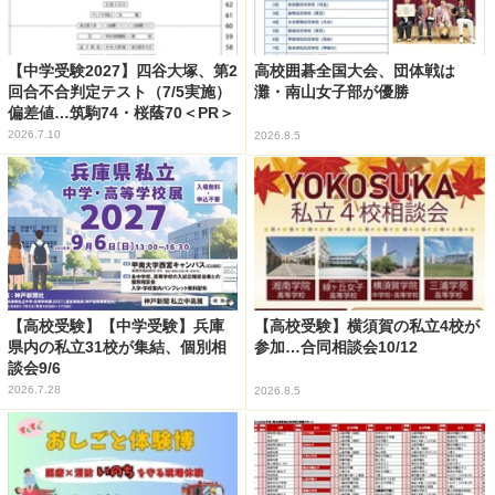
【中学受験2027】四谷大塚、第2
高校囲碁全国大会、団体戦は
回合不合判定テスト（7/5実施）
灘・南山女子部が優勝
偏差値…筑駒74・桜蔭70＜PR＞
2026.7.10
2026.8.5
【高校受験】【中学受験】兵庫
【高校受験】横須賀の私立4校が
県内の私立31校が集結、個別相
参加…合同相談会10/12
談会9/6
2026.7.28
2026.8.5