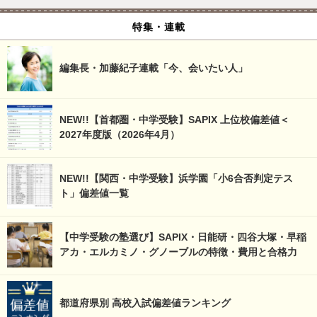
特集・連載
編集長・加藤紀子連載「今、会いたい人」
NEW!!【首都圏・中学受験】SAPIX 上位校偏差値＜
2027年度版（2026年4月）
NEW!!【関西・中学受験】浜学園「小6合否判定テス
ト」偏差値一覧
【中学受験の塾選び】SAPIX・日能研・四谷大塚・早稲
アカ・エルカミノ・グノーブルの特徴・費用と合格力
都道府県別 高校入試偏差値ランキング