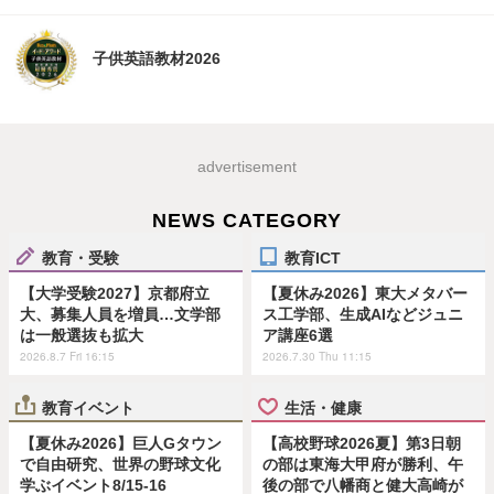
子供英語教材2026
advertisement
NEWS CATEGORY
教育・受験
教育ICT
【大学受験2027】京都府立
【夏休み2026】東大メタバー
大、募集人員を増員…文学部
ス工学部、生成AIなどジュニ
は一般選抜も拡大
ア講座6選
2026.8.7 Fri 16:15
2026.7.30 Thu 11:15
教育イベント
生活・健康
【夏休み2026】巨人Gタウン
【高校野球2026夏】第3日朝
で自由研究、世界の野球文化
の部は東海大甲府が勝利、午
学ぶイベント8/15-16
後の部で八幡商と健大高崎が