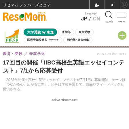
リセマム メンバーズ
Language
JP
/
CN
menu
search
大学受験 by 東進
医学部
東大受験
医専予備校徹底リサーチ
河合塾×東大特集
親子で考える大学選び
高校受験
中学受験
小学校受験
教育・受験
未就学児
2025.6.23 Mon 10:45
共通テスト
夏休み
8月開催学校説明会・相談会
17回目の開催「IIBC高校生英語エッセイコンテ
8月開催イベント・WS
全国公立高校 過去問
人気記事
スト」7/1から応募受付
自由研究教材（小学生向け）
自由研究教材（中学生向け）
ランキング
2025年開催の高校生英語エッセイコンテストが7月1日に募集開始。テーマは
「つながる心、広がる世界」。応募は学校を通じて、賞品やフィードバックも
提供される。
advertisement