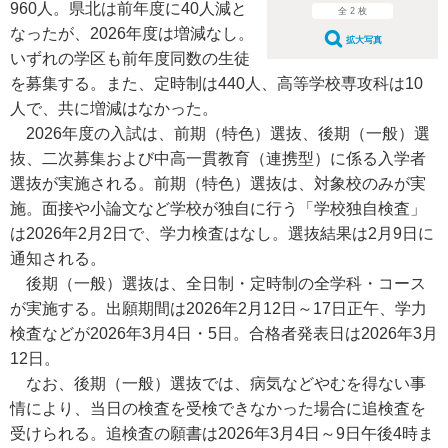
960人。県北は前年度に40人減と
全 2 枚
なったが、2026年度は増減なし。
拡大写真
いずれの学区も前年度同数の生徒
を募集する。また、定時制は440人、高等学校専攻科は10
人で、共に増減はなかった。
2026年度の入試は、前期（特色）選抜、後期（一般）選
抜、二次募集および中高一貫教育（連携型）に係る入学者
選抜が実施される。前期（特色）選抜は、対象校のみが実
施。面接や小論文など学校が独自に行う「学校独自検査」
は2026年2月2日で、学力検査はなし。選抜結果は2月9日に
通知される。
後期（一般）選抜は、全日制・定時制の全学科・コース
が実施する。出願期間は2026年2月12日～17日正午、学力
検査などが2026年3月4日・5日。合格者発表日は2026年3月
12日。
なお、後期（一般）選抜では、病気などやむを得ない事
情により、当日の検査を受検できなかった場合に追検査を
受けられる。追検査の願書は2026年3月4日～9日午後4時ま