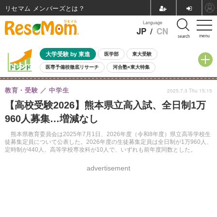
リセマム メンバーズ
Language
JP
/
CN
menu
search
大学受験 by 東進
医学部
東大受験
医専予備校徹底リサーチ
河合塾×東大特集
親子で考える大学選び
高校受験
中学受験
小学校受験
教育・受験
中学生
2025.7.3 Thu 15:15
共通テスト
夏休み
8月開催学校説明会・相談会
【高校受験2026】熊本県立高入試、全日制1万
8月開催イベント・WS
全国公立高校 過去問
人気記事
960人募集…増減なし
自由研究教材（小学生向け）
自由研究教材（中学生向け）
ランキング
熊本県教育委員会は2025年7月1日、2026年度（令和8年度）県立高等学校生
徒募集定員について公表した。2026年度の生徒募集定員は全日制が1万960人、
定時制が440人、高等学校専攻科が10人で、いずれも前年度同数とした。
advertisement