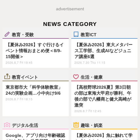
advertisement
NEWS CATEGORY
教育・受験
教育ICT
【夏休み2026】すぐ行けるイ
【夏休み2026】東大メタバー
ベント情報おまとめ便＜8/9-
ス工学部、生成AIなどジュニ
15開催＞
ア講座6選
2026.8.7 Fri 19:45
2026.7.30 Thu 11:15
教育イベント
生活・健康
東京都市大「科学体験教室」
【高校野球2026夏】第3日朝
24の実験企画…小中向け9/6
の部は東海大甲府が勝利、午
後の部で八幡商と健大高崎が
2026.8.7 Fri 18:15
激突
2026.8.7 Fri 12:45
デジタル生活
趣味・娯楽
Google、アプリ向け年齢確認
【夏休み2026】魚に触れて学