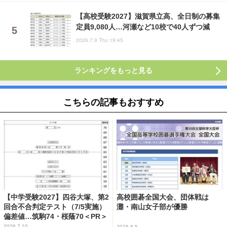
【高校受験2027】滋賀県立高、全日制の募集
定員9,080人…河瀬など10校で40人ずつ減
2026.7.9 Thu 19:45
ランキングをもっと見る
こちらの記事もおすすめ
【中学受験2027】四谷大塚、第2
高校囲碁全国大会、団体戦は
回合不合判定テスト（7/5実施）
灘・南山女子部が優勝
偏差値…筑駒74・桜蔭70＜PR＞
2026.7.10
2026.8.5