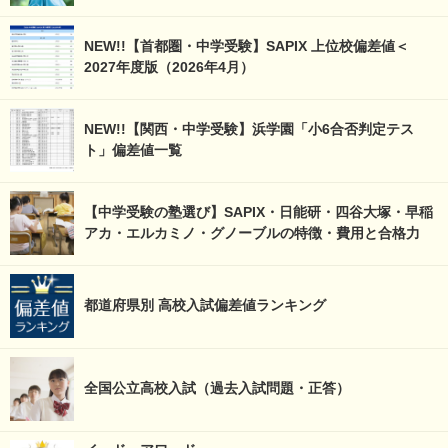
NEW!!【首都圏・中学受験】SAPIX 上位校偏差値＜
2027年度版（2026年4月）
NEW!!【関西・中学受験】浜学園「小6合否判定テス
ト」偏差値一覧
【中学受験の塾選び】SAPIX・日能研・四谷大塚・早稲
アカ・エルカミノ・グノーブルの特徴・費用と合格力
都道府県別 高校入試偏差値ランキング
全国公立高校入試（過去入試問題・正答）