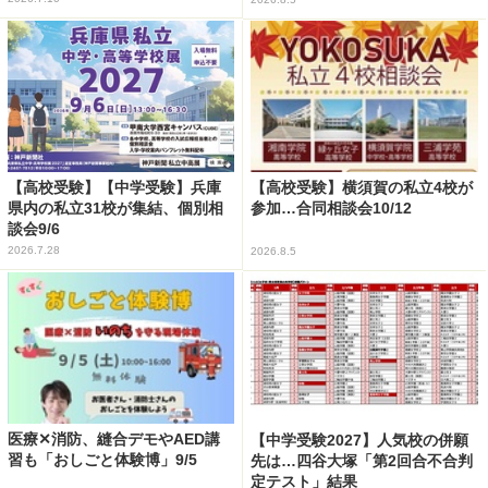
【高校受験】【中学受験】兵庫
【高校受験】横須賀の私立4校が
県内の私立31校が集結、個別相
参加…合同相談会10/12
談会9/6
2026.7.28
2026.8.5
医療✕消防、縫合デモやAED講
【中学受験2027】人気校の併願
習も「おしごと体験博」9/5
先は…四谷大塚「第2回合不合判
定テスト」結果