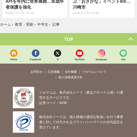
APIを年内に世界展開…未成年
ぶ「おさかな」イベント8/8…
者保護を強化
川崎市
2026.7.31 Fri 13:45
2026.8.7 Fri 10:45
ホーム
›
教育・受験
›
中学生
›
記事
TOP
Home
Facebook
X
YouTube
Instagram
line
お問合せ
広告掲載
会社概要
リセマムについて
個人情報保護方針
リセマムは、株式会社イード（東証グロース上場）の運
営するサービスです。
証券コード：6038
株式会社イードは、個人情報の適切な取扱いを行う事業
者に対して付与されるプライバシーマークの付与認定を
受けています。