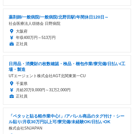
薬剤師/一般病院/一般病院/北野田駅/年間休日120日～
社会医療法人頌徳会 日野病院
大阪府
年収400万円～513万円
正社員
日用品・消費財の枚数確認・検品・梱包作業/寮完備/日払い/工
場・製造
UTエージェント株式会社AGT北関東第一CU
千葉県
月給20万9,000円～31万2,000円
正社員
「ペタッと貼る軽作業中心!」/アパレル商品のタグ付け・シー
ル貼り/月収30万円以上可/寮完備/未経験OK/日払いOK
株式会社SNJAPAN