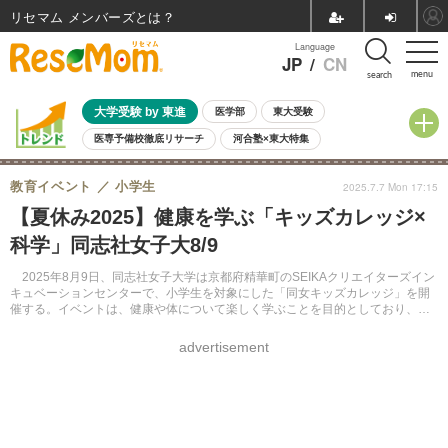
リセマム メンバーズ
Language
JP
/
CN
menu
search
大学受験 by 東進
医学部
東大受験
医専予備校徹底リサーチ
河合塾×東大特集
親子で考える大学選び
高校受験
中学受験
小学校受験
教育イベント
小学生
2025.7.7 Mon 17:15
共通テスト
夏休み
8月開催学校説明会・相談会
【夏休み2025】健康を学ぶ「キッズカレッジ×
8月開催イベント・WS
全国公立高校 過去問
人気記事
科学」同志社女子大8/9
自由研究教材（小学生向け）
自由研究教材（中学生向け）
ランキング
2025年8月9日、同志社女子大学は京都府精華町のSEIKAクリエイターズイン
キュベーションセンターで、小学生を対象にした「同女キッズカレッジ」を開
催する。イベントは、健康や体について楽しく学ぶことを目的としており、ゲ
ームや実験を通じて体の仕組みや薬の働きを学ぶプログラムが用意されてい
る。
advertisement