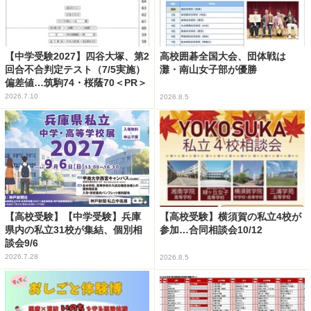
【中学受験2027】四谷大塚、第2
高校囲碁全国大会、団体戦は
回合不合判定テスト（7/5実施）
灘・南山女子部が優勝
偏差値…筑駒74・桜蔭70＜PR＞
2026.7.10
2026.8.5
【高校受験】【中学受験】兵庫
【高校受験】横須賀の私立4校が
県内の私立31校が集結、個別相
参加…合同相談会10/12
談会9/6
2026.7.28
2026.8.5