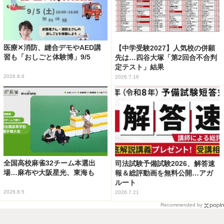
医療✕消防、縫合デモやAED講
【中学受験2027】人気校の併願
習も「おしごと体験博」9/5
先は…四谷大塚「第2回合不合判
定テスト」結果
2026.8.6
2026.7.16
全国高校麻雀32チーム本選出
司法試験予備試験2026、解答速
場…麻布や大阪星光、東海も
報＆総評動画を無料公開…アガ
ルート
2026.8.5
2026.7.21
Recommended by