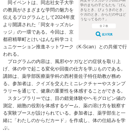
同女キッズカレッジ2025×科
同イベントは、同志社女子大学
学のまちの子どもたち「げん
の教員がさまざまな学問の魅力を
きなとき、びょうきのとき、
ケガのとき、からだの中はど
伝えるプログラムとして2024年度
うなってるの？」
より開講された「同女キッズカレ
全 2 枚
ッジ」の一環である。今回は、京
拡大写真
都府精華町とけいはんな科学コミ
ュニケーション推進ネットワーク（K-Scan）との共催で行
われる。
プログラムの内容は、風邪やケガなどの症状を取り上
げ、体の中で起こる変化や回復の仕方を学ぶものである。
講師は、薬学部医療薬学科の西村亜佐子特任助教が務め
る。参加者は、クイズを交えたミニレクチャーやスタンプ
ラリーを通じて、健康の重要性を体感することができる。
スタンプラリーでは、目の錯覚体験やヘモグロビン値の
測定、細胞の役割を体感するゲーム、薬の溶け方を観察す
る実験ブースが設けられている。参加者は、薬学部生と一
緒に「わたしのからだカード」を作成し、体の仕組みを学
ぶ。