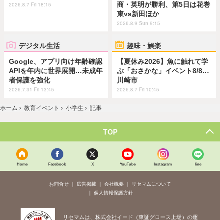
商・英明が勝利、第5日は花巻
2026.8.7 Fri 18:15
東vs新田ほか
2026.8.9 Sun 9:15
デジタル生活
趣味・娯楽
Google、アプリ向け年齢確認
【夏休み2026】魚に触れて学
APIを年内に世界展開…未成年
ぶ「おさかな」イベント8/8…
者保護を強化
川崎市
2026.7.31 Fri 13:45
2026.8.7 Fri 10:45
ホーム
›
教育イベント
›
小学生
›
記事
TOP
Home
Facebook
X
YouTube
Instagram
line
お問合せ
広告掲載
会社概要
リセマムについて
個人情報保護方針
リセマムは、株式会社イード（東証グロース上場）の運