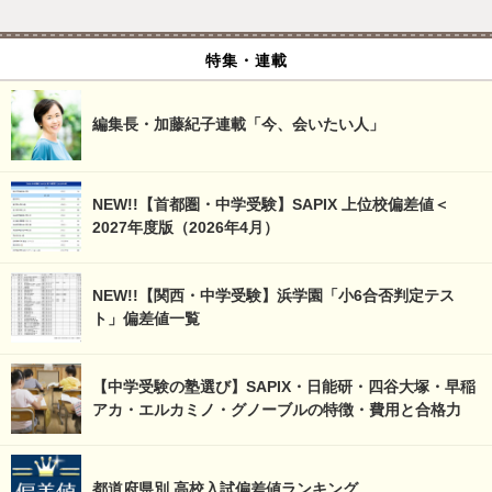
特集・連載
編集長・加藤紀子連載「今、会いたい人」
NEW!!【首都圏・中学受験】SAPIX 上位校偏差値＜
2027年度版（2026年4月）
NEW!!【関西・中学受験】浜学園「小6合否判定テス
ト」偏差値一覧
【中学受験の塾選び】SAPIX・日能研・四谷大塚・早稲
アカ・エルカミノ・グノーブルの特徴・費用と合格力
都道府県別 高校入試偏差値ランキング