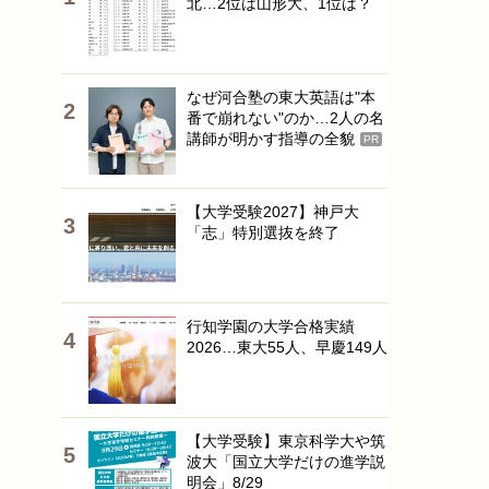
北…2位は山形大、1位は？
なぜ河合塾の東大英語は"本
番で崩れない"のか…2人の名
講師が明かす指導の全貌
PR
【大学受験2027】神戸大
「志」特別選抜を終了
行知学園の大学合格実績
2026…東大55人、早慶149人
【大学受験】東京科学大や筑
波大「国立大学だけの進学説
明会」8/29