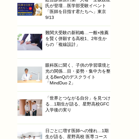
氏が登壇…医学部受験イベント
「医師を目指す君たちへ」東京
9/13
難関大受験の新戦略…一般×推薦
を賢く併願する高校1、2年生か
らの「複線設計」
眼科医に聞く、子供の学習環境と
光の関係…目・姿勢・集中力を整
えるBenQのデスクライト
「MindDuo 2」
「世界とつながる自分」を見つけ
る…1期生が語る、星野高校GFC
入学後の実り
日ごとに増す医師への憧れ…1期
生が語る、星野高校 医専コース