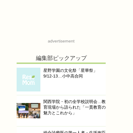
advertisement
編集部ピックアップ
星野学園の文化祭「星華祭」
9/12-13…小中高合同
関西学院・初の全学校説明会…教
育現場から語られた「一貫教育の
魅力とこれから」
総合診療医の第一人者・生坂政臣