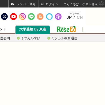
ログイン
こんにちは、ゲストさん
Language
JP
/
CN
ント
大学受験 by 東進
過去問
ミツカル学び
ミツカル教育通信