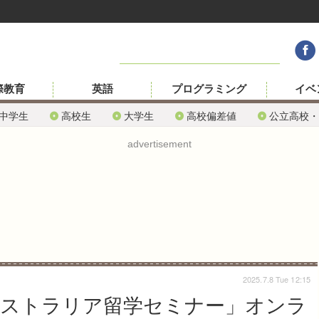
際教育
英語
プログラミング
イベ
中学生
高校生
大学生
高校偏差値
公立高校・
advertisement
2025.7.8 Tue 12:15
オーストラリア留学セミナー」オンラ