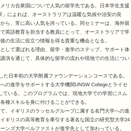
メリカ合衆国についで人気の留学先である。日本学生支援
結果」によれば、オーストラリアは温暖な気候や治安の良
とから、常に高い人気を誇っている。同セミナーは、海外留
校で英語教育を担当する教員にとって、オーストラリアで学
学後の生活に役立つ情報を得る貴重な機会となる。
として選ばれる理由、留学・進学のステップ、サポート体
の講演を通じて、具体的な留学の流れや現地での生活につい
校した日本初の大学附属ファウンデーションコースである。
進学をサポートする大学機関UNSW Collegeとライセ
している。このプログラムでは、現地大学での学習にスム
、各種スキルを身に付けることができる。
して、イギリスのラッセルグループに属する名門大学への進
イギリスの高等教育を牽引する著名な国立の研究型大学24
イーンズ大学ベルファストが進学先として加わっている。