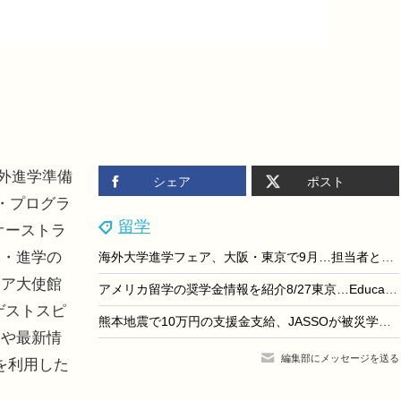
海外進学準備
シェア
ポスト
ズ・プログラ
留学
オーストラ
学・進学の
海外大学進学フェア、大阪・東京で9月…担当者と個別相談
リア大使館
アメリカ留学の奨学金情報を紹介8/27東京…EducationUSA
ゲストスピ
熊本地震で10万円の支援金支給、JASSOが被災学生を救済
力や最新情
編集部にメッセージを送る
を利用した