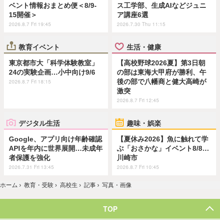
ベント情報おまとめ便＜8/9-
ス工学部、生成AIなどジュニ
15開催＞
ア講座6選
2026.8.7 Fri 19:45
2026.7.30 Thu 11:15
教育イベント
生活・健康
東京都市大「科学体験教室」
【高校野球2026夏】第3日朝
24の実験企画…小中向け9/6
の部は東海大甲府が勝利、午
後の部で八幡商と健大高崎が
2026.8.7 Fri 18:15
激突
2026.8.7 Fri 12:45
デジタル生活
趣味・娯楽
Google、アプリ向け年齢確認
【夏休み2026】魚に触れて学
APIを年内に世界展開…未成年
ぶ「おさかな」イベント8/8…
者保護を強化
川崎市
2026.7.31 Fri 13:45
2026.8.7 Fri 10:45
ホーム
›
教育・受験
›
高校生
›
記事
›
写真・画像
TOP