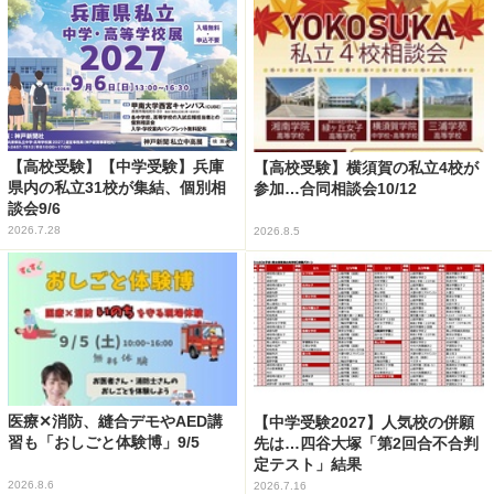
【高校受験】【中学受験】兵庫
【高校受験】横須賀の私立4校が
県内の私立31校が集結、個別相
参加…合同相談会10/12
談会9/6
2026.7.28
2026.8.5
医療✕消防、縫合デモやAED講
【中学受験2027】人気校の併願
習も「おしごと体験博」9/5
先は…四谷大塚「第2回合不合判
定テスト」結果
2026.8.6
2026.7.16