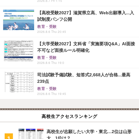
2026.8.7 Fri 1:15
【高校受験2027】滋賀県立高、Web出願導入...入
試制度パンフ公開
教育・受験
2026.8.6 Thu 20:45
【大学受験2027】文科省「実施要項Q&A」AI面接
不可など面接ルール明確化
教育・受験
2026.8.6 Thu 19:0
司法試験予備試験、短答式2,668人が合格...最高
239点
教育・受験
2026.8.6 Thu 19:45
高校生アクセスランキング
高校生が志願したい大学・東北…2位は山形
大、1位は？