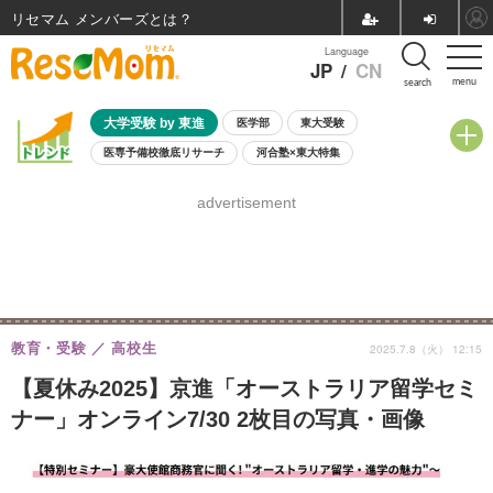
リセマム メンバーズ
Language
JP
/
CN
menu
search
大学受験 by 東進
医学部
東大受験
医専予備校徹底リサーチ
河合塾×東大特集
親子で考える大学選び
高校受験
中学受験
小学校受験
advertisement
共通テスト
夏休み
8月開催学校説明会・相談会
8月開催イベント・WS
全国公立高校 過去問
人気記事
自由研究教材（小学生向け）
自由研究教材（中学生向け）
ランキング
教育・受験
高校生
2025.7.8（火） 12:15
【夏休み2025】京進「オーストラリア留学セミ
ナー」オンライン7/30 2枚目の写真・画像