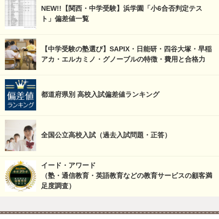
NEW!!【関西・中学受験】浜学園「小6合否判定テス
ト」偏差値一覧
【中学受験の塾選び】SAPIX・日能研・四谷大塚・早稲
アカ・エルカミノ・グノーブルの特徴・費用と合格力
都道府県別 高校入試偏差値ランキング
全国公立高校入試（過去入試問題・正答）
イード・アワード
（塾・通信教育・英語教育などの教育サービスの顧客満
足度調査）