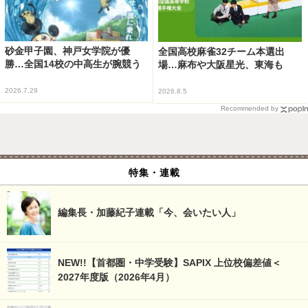
砂金甲子園、神戸女学院が優
全国高校麻雀32チーム本選出
勝…全国14校の中高生が腕競う
場…麻布や大阪星光、東海も
2026.7.29
2026.8.5
Recommended by
特集・連載
編集長・加藤紀子連載「今、会いたい人」
NEW!!【首都圏・中学受験】SAPIX 上位校偏差値＜
2027年度版（2026年4月）