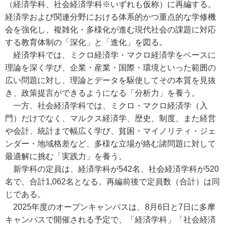
（経済学科、社会経済学科※いずれも仮称）に再編する。
経済学および関連分野における体系的かつ重点的な学修機
会を強化し、複雑化・多様化が進む現代社会の課題に対応
する教育体制の「深化」と「進化」を図る。
経済学科では、ミクロ経済学・マクロ経済学をベースに
理論を深く学び、企業・産業・国際・環境といった範囲の
広い問題に対し、理論とデータを駆使してその本質を見抜
き、政策提言ができるようになる「分析力」を養う。
一方、社会経済学科では、ミクロ・マクロ経済学（入
門）だけでなく、マルクス経済学、歴史、制度、また経営
や会計、統計まで幅広く学び、貧困・マイノリティ・ジェ
ンダー・地域格差など、多様な立場が絡む諸問題に対して
最適解に挑む「実践力」を養う。
新学科の定員は、経済学科が542名、社会経済学科が520
名で、合計1,062名となる。再編前後で定員数（合計）は同
じである。
2025年度のオープンキャンパスは、8月6日と7日に多摩
キャンパスで開催される予定で、「経済学科」「社会経済