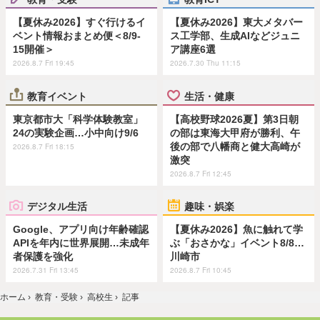
【夏休み2026】すぐ行けるイ
【夏休み2026】東大メタバー
ベント情報おまとめ便＜8/9-
ス工学部、生成AIなどジュニ
15開催＞
ア講座6選
2026.8.7 Fri 19:45
2026.7.30 Thu 11:15
教育イベント
生活・健康
東京都市大「科学体験教室」
【高校野球2026夏】第3日朝
24の実験企画…小中向け9/6
の部は東海大甲府が勝利、午
後の部で八幡商と健大高崎が
2026.8.7 Fri 18:15
激突
2026.8.7 Fri 12:45
デジタル生活
趣味・娯楽
Google、アプリ向け年齢確認
【夏休み2026】魚に触れて学
APIを年内に世界展開…未成年
ぶ「おさかな」イベント8/8…
者保護を強化
川崎市
2026.7.31 Fri 13:45
2026.8.7 Fri 10:45
ホーム
›
教育・受験
›
高校生
›
記事