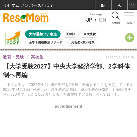
リセマム メンバーズ
Language
JP
/
CN
menu
search
大学受験 by 東進
医学部
東大受験
医専予備校徹底リサーチ
河合塾×東大特集
親子で考える大学選び
高校受験
中学受験
小学校受験
教育・受験
高校生
2025.7.11 Fri 17:30
共通テスト
夏休み
8月開催学校説明会・相談会
【大学受験2027】中央大学経済学部、2学科体
8月開催イベント・WS
全国公立高校 過去問
人気記事
制へ再編
自由研究教材（小学生向け）
自由研究教材（中学生向け）
ランキング
中央大学は、2027年4月に経済学部を2学科に再編することを予定していると
2025年7月11日に発表した。新学科の定員は、経済学科が542名、社会経済学
科が520名で、合計1,062名となる。再編前後で定員数（合計）は同じ。
advertisement