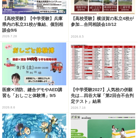
【高校受験】【中学受験】兵庫
【高校受験】横須賀の私立4校が
県内の私立31校が集結、個別相
参加…合同相談会10/12
談会9/6
2026.7.28
2026.8.5
医療✕消防、縫合デモやAED講
【中学受験2027】人気校の併願
習も「おしごと体験博」9/5
先は…四谷大塚「第2回合不合判
定テスト」結果
2026.8.6
2026.7.16