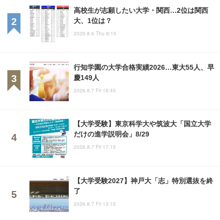
高校生が志願したい大学・関西…2位は関西
大、1位は？
2026.8.6 Thu 9:15
行知学園の大学合格実績2026…東大55人、早
慶149人
2026.8.7 Fri 18:45
【大学受験】東京科学大や筑波大「国立大学
だけの進学説明会」8/29
2026.8.7 Fri 17:15
【大学受験2027】神戸大「志」特別選抜を終
了
2026.8.7 Fri 13:15