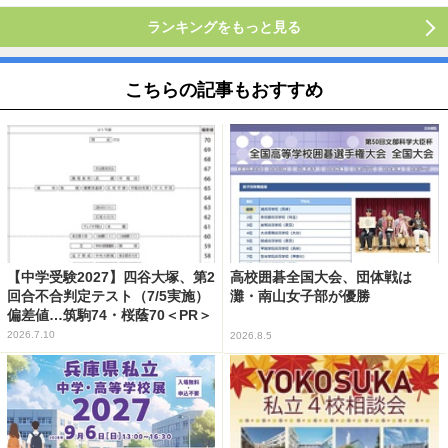
ランキングをもっと見る
こちらの記事もおすすめ
【中学受験2027】四谷大塚、第2
高校囲碁全国大会、団体戦は
回合不合判定テスト（7/5実施）
灘・南山女子部が優勝
偏差値…筑駒74・桜蔭70＜PR＞
2026.7.10
2026.8.5