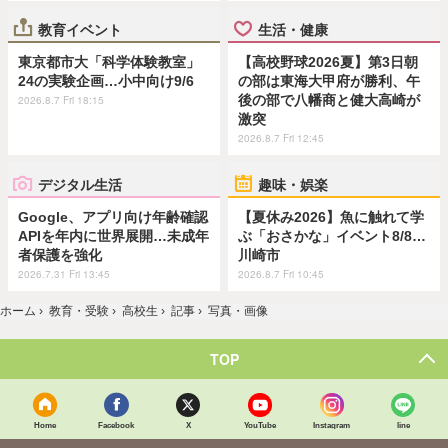
教育イベント
生活・健康
東京都市大「科学体験教室」
【高校野球2026夏】第3日朝
24の実験企画…小中向け9/6
の部は東海大甲府が勝利、午
後の部で八幡商と健大高崎が
2026.8.7 Fri 18:15
激突
2026.8.7 Fri 12:45
デジタル生活
趣味・娯楽
Google、アプリ向け年齢確認
【夏休み2026】魚に触れて学
APIを年内に世界展開…未成年
ぶ「おさかな」イベント8/8…
者保護を強化
川崎市
2026.7.31 Fri 13:45
2026.8.7 Fri 10:45
ホーム
›
教育・受験
›
高校生
›
記事
›
写真・画像
TOP
Home
Facebook
X
YouTube
Instagram
line