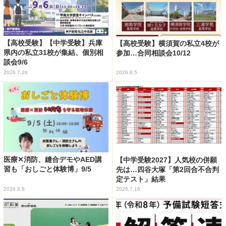
【高校受験】【中学受験】兵庫
【高校受験】横須賀の私立4校が
県内の私立31校が集結、個別相
参加…合同相談会10/12
談会9/6
2026.7.28
2026.8.5
医療✕消防、縫合デモやAED講
【中学受験2027】人気校の併願
習も「おしごと体験博」9/5
先は…四谷大塚「第2回合不合判
定テスト」結果
2026.8.6
2026.7.16