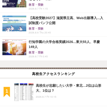
教育・受験
2026.8.7 Fri 1:15
【高校受験2027】滋賀県立高、Web出願導入...入
試制度パンフ公開
教育・受験
2026.8.6 Thu 20:45
行知学園の大学合格実績2026...東大55人、早慶
149人
教育・受験
2026.8.7 Fri 0:45
高校生アクセスランキング
高校生が志願したい大学・東北…2位は山形
大、1位は？
2026.8.7 Fri 10:15