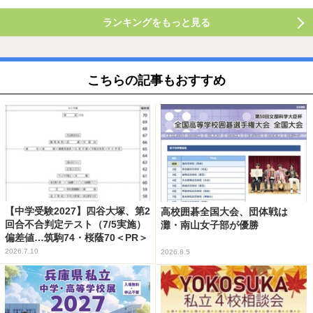
ランキングをもっと見る
こちらの記事もおすすめ
【中学受験2027】四谷大塚、第2
高校囲碁全国大会、団体戦は
回合不合判定テスト（7/5実施）
灘・南山女子部が優勝
偏差値…筑駒74・桜蔭70＜PR＞
2026.7.10
2026.8.5