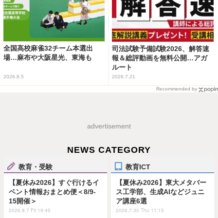
全国高校麻雀32チーム本選出
司法試験予備試験2026、解答速
場…麻布や大阪星光、東海も
報＆総評動画を無料公開…アガ
ルート
2026.8.5
2026.7.21
Recommended by
advertisement
NEWS CATEGORY
教育・受験
教育ICT
【夏休み2026】すぐ行けるイ
【夏休み2026】東大メタバー
ベント情報おまとめ便＜8/9-
ス工学部、生成AIなどジュニ
15開催＞
ア講座6選
2026.8.7 Fri 19:45
2026.7.30 Thu 11:15