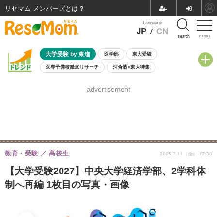
リセマム メンバーズ
Language
JP
/
CN
menu
search
大学受験 by 東進
医学部
東大受験
医専予備校徹底リサーチ
河合塾×東大特集
親子で考える大学選び
高校受験
中学受験
小学校受験
advertisement
共通テスト
夏休み
8月開催学校説明会・相談会
8月開催イベント・WS
全国公立高校 過去問
人気記事
自由研究教材（小学生向け）
自由研究教材（中学生向け）
ランキング
教育・受験
高校生
2025.7.11（金） 17:30
【大学受験2027】中央大学経済学部、2学科体
制へ再編 1枚目の写真・画像