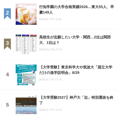
行知学園の大学合格実績2026…東大55人、早
慶149人
2026.8.7 Fri 18:45
高校生が志願したい大学・関西…2位は関西
大、1位は？
2026.8.6 Thu 9:15
【大学受験】東京科学大や筑波大「国立大学
だけの進学説明会」8/29
2026.8.7 Fri 17:15
【大学受験2027】神戸大「志」特別選抜を終
了
2026.8.7 Fri 13:15