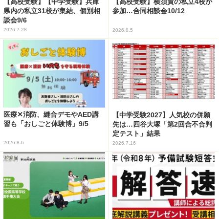
【高校受験】【中学受験】兵庫
【高校受験】横須賀の私立4校が
県内の私立31校が集結、個別相
参加…合同相談会10/12
談会9/6
2026.7.28
2026.8.5
医療✕消防、縫合デモやAED講
【中学受験2027】人気校の併願
習も「おしごと体験博」9/5
先は…四谷大塚「第2回合不合判
定テスト」結果
2026.8.6
2026.7.16