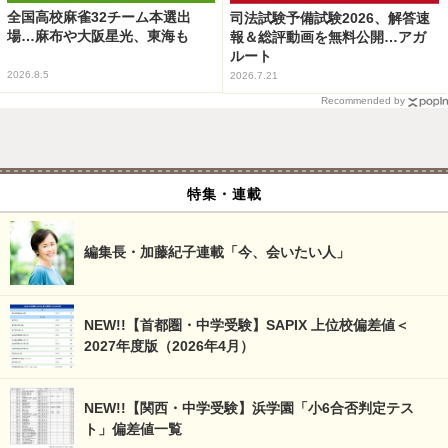
全国高校麻雀32チーム本選出
司法試験予備試験2026、解答速
場…麻布や大阪星光、東海も
報＆総評動画を無料公開…アガ
ルート
2026.8.5
2026.7.21
Recommended by
特集・連載
編集長・加藤紀子連載「今、会いたい人」
NEW!!【首都圏・中学受験】SAPIX 上位校偏差値＜
2027年度版（2026年4月）
NEW!!【関西・中学受験】浜学園「小6合否判定テス
ト」偏差値一覧