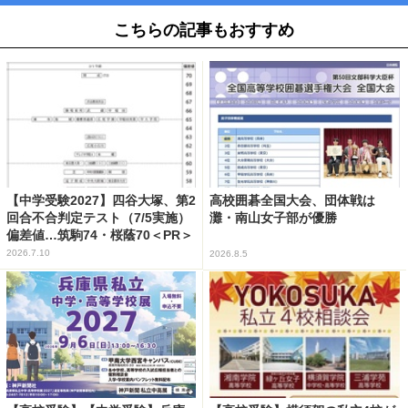
こちらの記事もおすすめ
【中学受験2027】四谷大塚、第2
高校囲碁全国大会、団体戦は
回合不合判定テスト（7/5実施）
灘・南山女子部が優勝
偏差値…筑駒74・桜蔭70＜PR＞
2026.7.10
2026.8.5