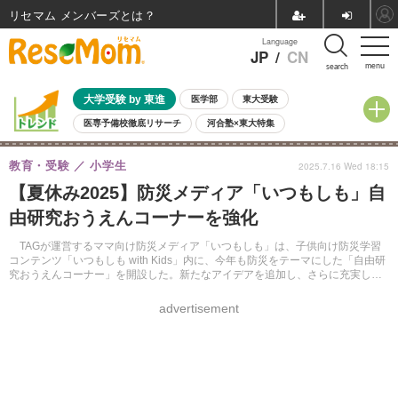
リセマム メンバーズ
Language
JP
/
CN
menu
search
大学受験 by 東進
医学部
東大受験
医専予備校徹底リサーチ
河合塾×東大特集
親子で考える大学選び
高校受験
中学受験
小学校受験
教育・受験
小学生
2025.7.16 Wed 18:15
共通テスト
夏休み
8月開催学校説明会・相談会
【夏休み2025】防災メディア「いつもしも」自
8月開催イベント・WS
全国公立高校 過去問
人気記事
由研究おうえんコーナーを強化
自由研究教材（小学生向け）
自由研究教材（中学生向け）
ランキング
TAGが運営するママ向け防災メディア「いつもしも」は、子供向け防災学習
コンテンツ「いつもしも with Kids」内に、今年も防災をテーマにした「自由研
究おうえんコーナー」を開設した。新たなアイデアを追加し、さらに充実した
内容を提供する。
advertisement