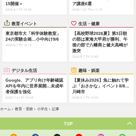
15開催＞
ア講座6選
2026.8.7 Fri 19:45
2026.7.30 Thu 11:15
教育イベント
生活・健康
東京都市大「科学体験教室」
【高校野球2026夏】第3日朝
24の実験企画…小中向け9/6
の部は東海大甲府が勝利、午
後の部で八幡商と健大高崎が
2026.8.7 Fri 18:15
激突
2026.8.7 Fri 12:45
デジタル生活
趣味・娯楽
Google、アプリ向け年齢確認
【夏休み2026】魚に触れて学
APIを年内に世界展開…未成年
ぶ「おさかな」イベント8/8…
者保護を強化
川崎市
2026.7.31 Fri 13:45
2026.8.7 Fri 10:45
ホーム
›
教育・受験
›
小学生
›
記事
TOP