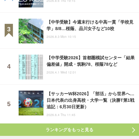
2026.8.6 Thu 19:15
【中学受験】今週末行ける中高一貫「学校見
学」8/8…桜蔭、品川女子など10校
2026.8.3 Mon 10:15
【中学受験2026】首都圏模試センター「結果
偏差値」開成・筑駒78、桜蔭78など
2026.4.1 Wed 12:01
【サッカーW杯2026】「部活」から世界へ…
日本代表の出身高校・大学一覧（決勝T第1戦
追記：6月30日更新）
2026.6.4 Thu 11:45
ランキングをもっと見る