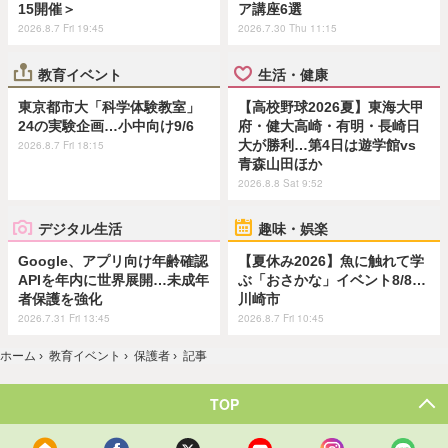
15開催＞
ア講座6選
2026.8.7 Fri 19:45
2026.7.30 Thu 11:15
教育イベント
生活・健康
東京都市大「科学体験教室」
【高校野球2026夏】東海大甲
24の実験企画…小中向け9/6
府・健大高崎・有明・長崎日
大が勝利…第4日は遊学館vs
2026.8.7 Fri 18:15
青森山田ほか
2026.8.8 Sat 9:52
デジタル生活
趣味・娯楽
Google、アプリ向け年齢確認
【夏休み2026】魚に触れて学
APIを年内に世界展開…未成年
ぶ「おさかな」イベント8/8…
者保護を強化
川崎市
2026.7.31 Fri 13:45
2026.8.7 Fri 10:45
ホーム
›
教育イベント
›
保護者
›
記事
TOP