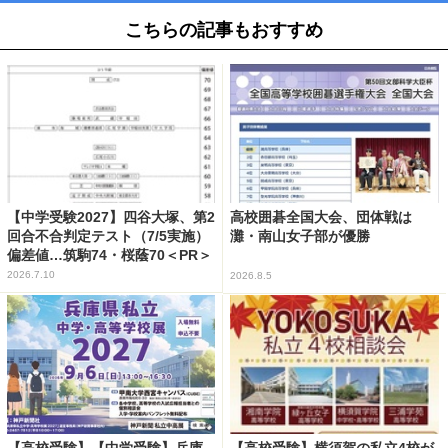
こちらの記事もおすすめ
【中学受験2027】四谷大塚、第2
高校囲碁全国大会、団体戦は
回合不合判定テスト（7/5実施）
灘・南山女子部が優勝
偏差値…筑駒74・桜蔭70＜PR＞
2026.7.10
2026.8.5
【高校受験】【中学受験】兵庫