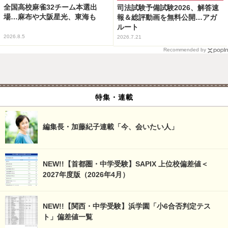
全国高校麻雀32チーム本選出
司法試験予備試験2026、解答速
場…麻布や大阪星光、東海も
報＆総評動画を無料公開…アガ
ルート
2026.8.5
2026.7.21
Recommended by
特集・連載
編集長・加藤紀子連載「今、会いたい人」
NEW!!【首都圏・中学受験】SAPIX 上位校偏差値＜
2027年度版（2026年4月）
NEW!!【関西・中学受験】浜学園「小6合否判定テス
ト」偏差値一覧