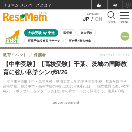
リセマム メンバーズ
Language
JP
/
CN
menu
search
大学受験 by 東進
医学部
東大受験
医専予備校徹底リサーチ
河合塾×東大特集
親子で考える大学選び
高校受験
中学受験
小学校受験
教育イベント
保護者
2025.7.22 Tue 10:15
共通テスト
夏休み
8月開催学校説明会・相談会
【中学受験】【高校受験】千葉、茨城の国際教
8月開催イベント・WS
全国公立高校 過去問
人気記事
育に強い私学シンポ8/26
自由研究教材（小学生向け）
自由研究教材（中学生向け）
ランキング
江戸川学園取手中・高等学校、芝浦工業大学柏中学高等学校、茗溪学園中学
高等学校、麗澤中学・高等学校の4校は2025年8月26日、「国際教育に強い私学
4校シンポジウム」をスターツおおたかの森ホールにて開催する。定員400名で
先着順。
advertisement