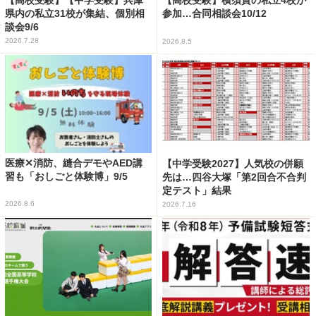
【高校受験】横須賀の私立4校が
県内の私立31校が集結、個別相
参加…合同相談会10/12
談会9/6
2026.7.28
2026.8.5
医療✕消防、縫合デモやAED講
【中学受験2027】人気校の併願
習も「おしごと体験博」9/5
先は…四谷大塚「第2回合不合判
定テスト」結果
2026.8.6
2026.7.16