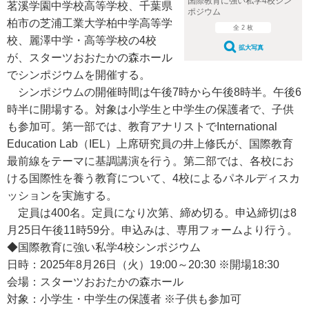
国際教育に強い私学4校シン
茗溪学園中学校高等学校、千葉県
ポジウム
柏市の芝浦工業大学柏中学高等学
全 2 枚
校、麗澤中学・高等学校の4校
拡大写真
が、スターツおおたかの森ホール
でシンポジウムを開催する。
シンポジウムの開催時間は午後7時から午後8時半。午後6
時半に開場する。対象は小学生と中学生の保護者で、子供
も参加可。第一部では、教育アナリストでInternational
Education Lab（IEL）上席研究員の井上修氏が、国際教育
最前線をテーマに基調講演を行う。第二部では、各校にお
ける国際性を養う教育について、4校によるパネルディスカ
ッションを実施する。
定員は400名。定員になり次第、締め切る。申込締切は8
月25日午後11時59分。申込みは、専用フォームより行う。
◆国際教育に強い私学4校シンポジウム
日時：2025年8月26日（火）19:00～20:30 ※開場18:30
会場：スターツおおたかの森ホール
対象：小学生・中学生の保護者 ※子供も参加可