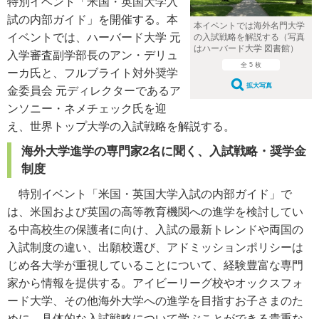
特別イベント「米国・英国大学入
試の内部ガイド」を開催する。本
本イベントでは海外名門大学
イベントでは、ハーバード大学 元
の入試戦略を解説する（写真
はハーバード大学 図書館）
入学審査副学部長のアン・デリュ
全 5 枚
ーカ氏と、フルブライト対外奨学
拡大写真
金委員会 元ディレクターであるア
ンソニー・ネメチェック氏を迎
え、世界トップ大学の入試戦略を解説する。
海外大学進学の専門家2名に聞く、入試戦略・奨学金
制度
特別イベント「米国・英国大学入試の内部ガイド」で
は、米国および英国の高等教育機関への進学を検討してい
る中高校生の保護者に向け、入試の最新トレンドや両国の
入試制度の違い、出願校選び、アドミッションポリシーは
じめ各大学が重視していることについて、経験豊富な専門
家から情報を提供する。アイビーリーグ校やオックスフォ
ード大学、その他海外大学への進学を目指すお子さまのた
めに、具体的な入試戦略について学ぶことができる貴重な