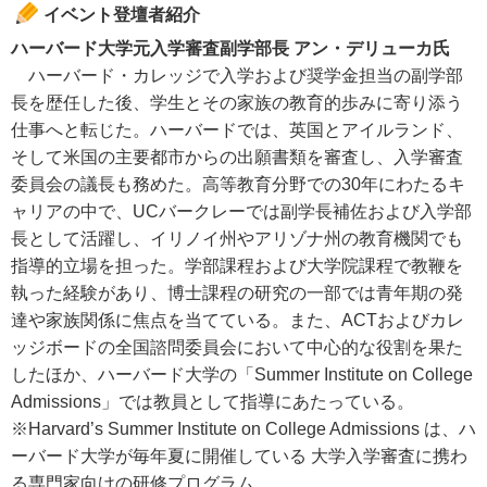
イベント登壇者紹介
ハーバード大学元入学審査副学部長 アン・デリューカ氏
ハーバード・カレッジで入学および奨学金担当の副学部
長を歴任した後、学生とその家族の教育的歩みに寄り添う
仕事へと転じた。ハーバードでは、英国とアイルランド、
そして米国の主要都市からの出願書類を審査し、入学審査
委員会の議長も務めた。高等教育分野での30年にわたるキ
ャリアの中で、UCバークレーでは副学長補佐および入学部
長として活躍し、イリノイ州やアリゾナ州の教育機関でも
指導的立場を担った。学部課程および大学院課程で教鞭を
執った経験があり、博士課程の研究の一部では青年期の発
達や家族関係に焦点を当てている。また、ACTおよびカレ
ッジボードの全国諮問委員会において中心的な役割を果た
したほか、ハーバード大学の「Summer Institute on College
Admissions」では教員として指導にあたっている。
※Harvard’s Summer Institute on College Admissions は、ハ
ーバード大学が毎年夏に開催している 大学入学審査に携わ
る専門家向けの研修プログラム