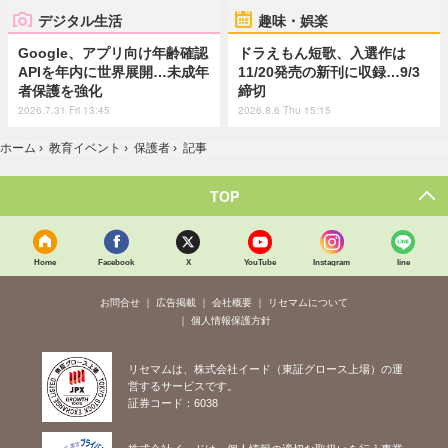
デジタル生活
趣味・娯楽
Google、アプリ向け年齢確認
ドラえもん短歌、入選作は
APIを年内に世界展開…未成年
11/20発売の新刊に収録…9/3
者保護を強化
締切
2026.7.31 Fri 13:45
2026.8.6 Thu 15:15
ホーム
›
教育イベント
›
保護者
›
記事
TOP
Home
Facebook
X
YouTube
Instagram
line
お問合せ
広告掲載
会社概要
リセマムについて
個人情報保護方針
リセマムは、株式会社イード（東証グロース上場）の運
営するサービスです。
証券コード：6038