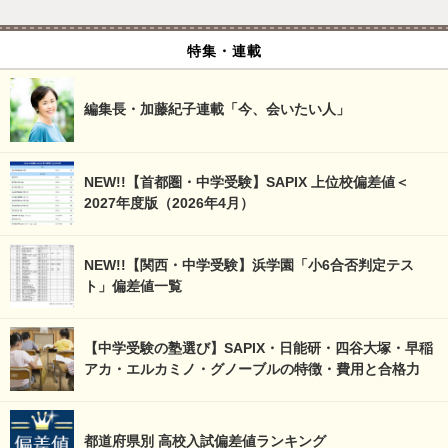
特集・連載
編集長・加藤紀子連載「今、会いたい人」
NEW!!【首都圏・中学受験】SAPIX 上位校偏差値＜
2027年度版（2026年4月）
NEW!!【関西・中学受験】浜学園「小6合否判定テス
ト」偏差値一覧
【中学受験の塾選び】SAPIX・日能研・四谷大塚・早稲
アカ・エルカミノ・グノーブルの特徴・費用と合格力
都道府県別 高校入試偏差値ランキング