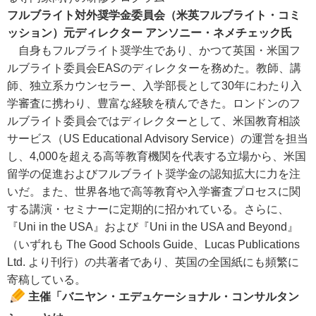
フルブライト対外奨学金委員会（米英フルブライト・コミ
ッション）元ディレクター アンソニー・ネメチェック氏
自身もフルブライト奨学生であり、かつて英国・米国フ
ルブライト委員会EASのディレクターを務めた。教師、講
師、独立系カウンセラー、入学部長として30年にわたり入
学審査に携わり、豊富な経験を積んできた。ロンドンのフ
ルブライト委員会ではディレクターとして、米国教育相談
サービス（US Educational Advisory Service）の運営を担当
し、4,000を超える高等教育機関を代表する立場から、米国
留学の促進およびフルブライト奨学金の認知拡大に力を注
いだ。また、世界各地で高等教育や入学審査プロセスに関
する講演・セミナーに定期的に招かれている。さらに、
『Uni in the USA』および『Uni in the USA and Beyond』
（いずれも The Good Schools Guide、Lucas Publications
Ltd. より刊行）の共著者であり、英国の全国紙にも頻繁に
寄稿している。
主催「バニヤン・エデュケーショナル・コンサルタン