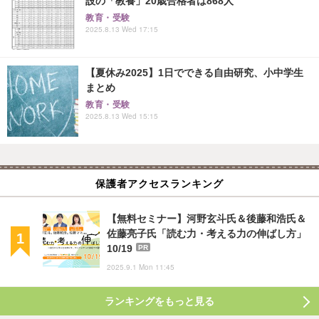
設の「教養」20歳合格者は868人
教育・受験
2025.8.13 Wed 17:15
【夏休み2025】1日でできる自由研究、小中学生
まとめ
教育・受験
2025.8.13 Wed 15:15
保護者アクセスランキング
【無料セミナー】河野玄斗氏＆後藤和浩氏＆
佐藤亮子氏「読む力・考える力の伸ばし方」
10/19
PR
2025.9.1 Mon 11:45
ランキングをもっと見る