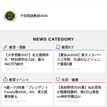
子供英語教材2026
NEWS CATEGORY
教育・受験
教育ICT
【大学受験2027】名古屋商科
【夏休み2026】東大メタバー
大「特別奨学生入試」最大
ス工学部、生成AIなどジュニ
360万円給付
ア講座6選
2026.8.6 Thu 14:15
2026.7.30 Thu 11:15
教育イベント
生活・健康
4歳～小3対象「プレジデント
【高校野球2026夏】仙台育英
Family祭2026」9/6、東大医
が開幕戦勝利、第2日は東筑
療体験も
vs神村学園ほか
2026.8.6 Thu 11:15
2026.8.5 Wed 20:32