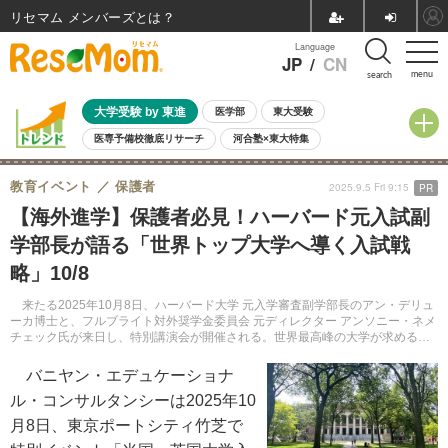
リセマム メンバーズ
Language
JP
/
CN
menu
search
大学受験 by 東進
医学部
東大受験
医専予備校徹底リサーチ
河合塾×東大特集
親子で考える大学選び
高校受験
中学受験
小学校受験
教育イベント
保護者
2025.9.5 Fri 9:15
PR
共通テスト
夏休み
8月開催学校説明会・相談会
【海外進学】保護者必見！ハーバード元入試副
8月開催イベント・WS
全国公立高校 過去問
人気記事
学部長が語る「世界トップ大学へ導く入試戦
自由研究教材（小学生向け）
自由研究教材（中学生向け）
ランキング
略」10/8
来たる2025年10月8日、ハーバード大学 元入学審査副学部長のアン・デリュ
ーカ博士と、フルブライト対外奨学金委員会 元ディレクター アンソニー・ネメ
チェック氏が来日し、特別講演会が開催される。世界最高峰の大学が求める人
材像と、合格に導く実践的なアドバイスを提供する。
バニヤン・エデュケーショナ
ル・コンサルタンシーは2025年10
月8日、東京ポートシティ竹芝で