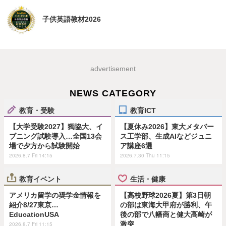
子供英語教材2026
advertisement
NEWS CATEGORY
教育・受験
教育ICT
【大学受験2027】獨協大、イ
【夏休み2026】東大メタバー
ブニング試験導入…全国13会
ス工学部、生成AIなどジュニ
場で夕方から試験開始
ア講座6選
2026.8.7 Fri 14:15
2026.7.30 Thu 11:15
教育イベント
生活・健康
アメリカ留学の奨学金情報を
【高校野球2026夏】第3日朝
紹介8/27東京…
の部は東海大甲府が勝利、午
EducationUSA
後の部で八幡商と健大高崎が
激突
2026.8.7 Fri 11:15