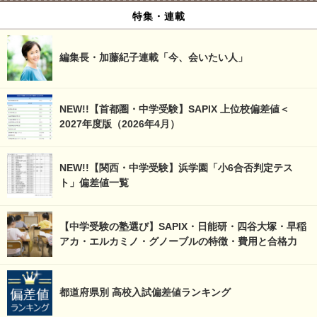
特集・連載
編集長・加藤紀子連載「今、会いたい人」
NEW!!【首都圏・中学受験】SAPIX 上位校偏差値＜
2027年度版（2026年4月）
NEW!!【関西・中学受験】浜学園「小6合否判定テス
ト」偏差値一覧
【中学受験の塾選び】SAPIX・日能研・四谷大塚・早稲
アカ・エルカミノ・グノーブルの特徴・費用と合格力
都道府県別 高校入試偏差値ランキング