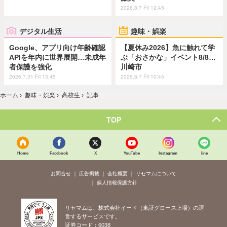
2026.8.7 Fri 12:45
デジタル生活
趣味・娯楽
Google、アプリ向け年齢確認
【夏休み2026】魚に触れて学
APIを年内に世界展開…未成年
ぶ「おさかな」イベント8/8…
者保護を強化
川崎市
2026.7.31 Fri 13:45
2026.8.7 Fri 10:45
ホーム
›
趣味・娯楽
›
高校生
›
記事
TOP
Home
Facebook
X
YouTube
Instagram
line
お問合せ
広告掲載
会社概要
リセマムについて
個人情報保護方針
リセマムは、株式会社イード（東証グロース上場）の運
営するサービスです。
証券コード：6038