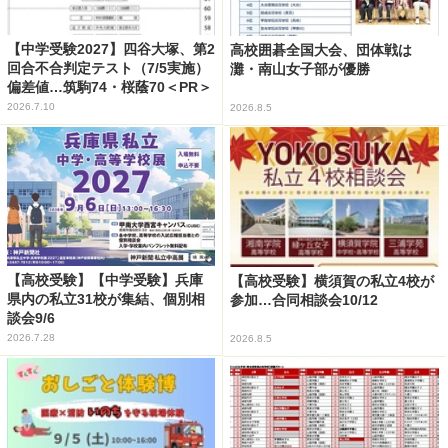
【中学受験2027】四谷大塚、第2
高校囲碁全国大会、団体戦は
回合不合判定テスト（7/5実施）
灘・南山女子部が優勝
偏差値…筑駒74・桜蔭70＜PR＞
2026.7.10
2026.8.5
【高校受験】【中学受験】兵庫
【高校受験】横須賀の私立4校が
県内の私立31校が集結、個別相
参加…合同相談会10/12
談会9/6
2026.7.28
2026.8.5