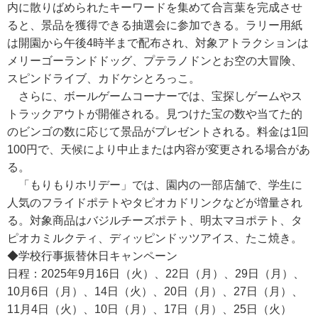
内に散りばめられたキーワードを集めて合言葉を完成させ
ると、景品を獲得できる抽選会に参加できる。ラリー用紙
は開園から午後4時半まで配布され、対象アトラクションは
メリーゴーランドドッグ、プテラノドンとお空の大冒険、
スピンドライブ、カドケシとろっこ。
さらに、ボールゲームコーナーでは、宝探しゲームやス
トラックアウトが開催される。見つけた宝の数や当てた的
のビンゴの数に応じて景品がプレゼントされる。料金は1回
100円で、天候により中止または内容が変更される場合があ
る。
「もりもりホリデー」では、園内の一部店舗で、学生に
人気のフライドポテトやタピオカドリンクなどが増量され
る。対象商品はバジルチーズポテト、明太マヨポテト、タ
ピオカミルクティ、ディッピンドッツアイス、たこ焼き。
◆学校行事振替休日キャンペーン
日程：2025年9月16日（火）、22日（月）、29日（月）、
10月6日（月）、14日（火）、20日（月）、27日（月）、
11月4日（火）、10日（月）、17日（月）、25日（火）