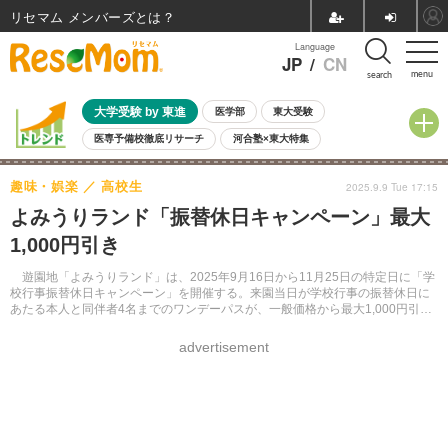
リセマム メンバーズ
Language
JP
/
CN
menu
search
大学受験 by 東進
医学部
東大受験
医専予備校徹底リサーチ
河合塾×東大特集
親子で考える大学選び
高校受験
中学受験
小学校受験
趣味・娯楽
高校生
2025.9.9 Tue 17:15
共通テスト
夏休み
8月開催学校説明会・相談会
よみうりランド「振替休日キャンペーン」最大
8月開催イベント・WS
全国公立高校 過去問
人気記事
1,000円引き
自由研究教材（小学生向け）
自由研究教材（中学生向け）
ランキング
遊園地「よみうりランド」は、2025年9月16日から11月25日の特定日に「学
校行事振替休日キャンペーン」を開催する。来園当日が学校行事の振替休日に
あたる本人と同伴者4名までのワンデーパスが、一般価格から最大1,000円引き
になる。
advertisement