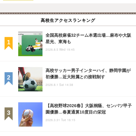
高校生アクセスランキング
全国高校麻雀32チーム本選出場…麻布や大阪
星光、東海も
2026.8.5 Wed 19:45
高校サッカー男子インターハイ、静岡学園が
初優勝…近大附属との接戦制す
2026.8.1 Sat 14:38
【高校野球2026春】大阪桐蔭、センバツ甲子
園優勝…春夏通算10度目の栄冠
2026.3.31 Tue 16:15