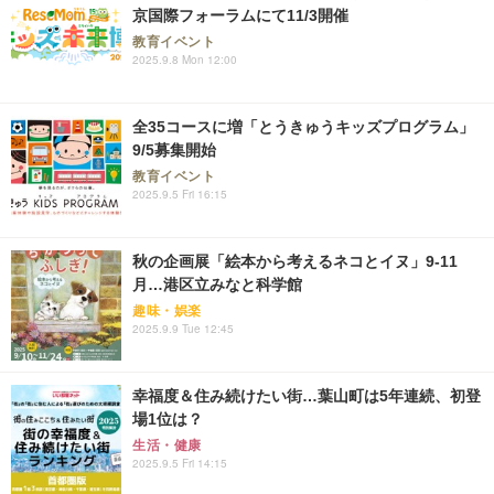
京国際フォーラムにて11/3開催
教育イベント
2025.9.8 Mon 12:00
全35コースに増「とうきゅうキッズプログラム」
9/5募集開始
教育イベント
2025.9.5 Fri 16:15
秋の企画展「絵本から考えるネコとイヌ」9-11
月…港区立みなと科学館
趣味・娯楽
2025.9.9 Tue 12:45
幸福度＆住み続けたい街…葉山町は5年連続、初登
場1位は？
生活・健康
2025.9.5 Fri 14:15