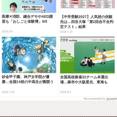
医療✕消防、縫合デモやAED講
【中学受験2027】人気校の併願
習も「おしごと体験博」9/5
先は…四谷大塚「第2回合不合判
定テスト」結果
2026.8.6
2026.7.16
砂金甲子園、神戸女学院が優
全国高校麻雀32チーム本選出
勝…全国14校の中高生が腕競う
場…麻布や大阪星光、東海も
2026.7.29
2026.8.5
Recommended by