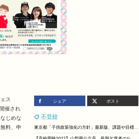
ェス
シェア
ポスト
で開催され
不登校
になじめな
場無料、申
東京都「子供政策強化の方針」最新版、課題や目標値など
【高校受験2027】山梨県公立高、長期欠席者のための「特別選抜」リーフレットなど公開