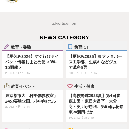
advertisement
NEWS CATEGORY
教育・受験
教育ICT
【夏休み2026】すぐ行けるイ
【夏休み2026】東大メタバー
ベント情報おまとめ便＜8/9-
ス工学部、生成AIなどジュニ
15開催＞
ア講座6選
2026.8.7 Fri 19:45
2026.7.30 Thu 11:15
教育イベント
生活・健康
東京都市大「科学体験教室」
【高校野球2026夏】第4日青
24の実験企画…小中向け9/6
森山田・東日大昌平・大分
商・英明が勝利、第5日は花巻
2026.8.7 Fri 18:15
東vs新田ほか
2026.8.9 Sun 9:15