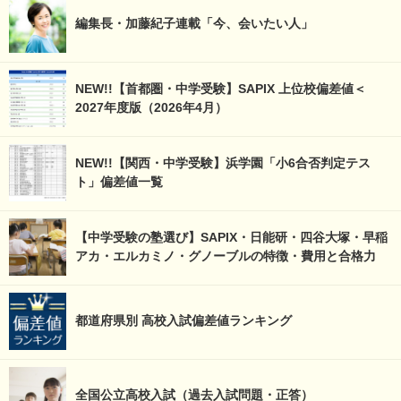
編集長・加藤紀子連載「今、会いたい人」
NEW!!【首都圏・中学受験】SAPIX 上位校偏差値＜
2027年度版（2026年4月）
NEW!!【関西・中学受験】浜学園「小6合否判定テス
ト」偏差値一覧
【中学受験の塾選び】SAPIX・日能研・四谷大塚・早稲
アカ・エルカミノ・グノーブルの特徴・費用と合格力
都道府県別 高校入試偏差値ランキング
全国公立高校入試（過去入試問題・正答）