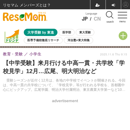
リセマム メンバーズ
Language
JP
/
CN
menu
search
大学受験 by 東進
医学部
東大受験
医専予備校徹底リサーチ
河合塾×東大特集
親子で考える大学選び
高校受験
中学受験
小学校受験
教育・受験
小学生
2025.11.6 Thu 9:15
共通テスト
夏休み
8月開催学校説明会・相談会
【中学受験】来月行ける中高一貫・共学校「学
8月開催イベント・WS
全国公立高校 過去問
人気記事
校見学」12月…広尾、明大明治など
自由研究教材（小学生向け）
自由研究教材（中学生向け）
ランキング
受験シーズンが近付く12月は、各地の中学校でイベントが開催される。今回
は、中高一貫の共学校について、「学校見学」等が行われる学校を、首都圏中
心にピックアップ。広尾学園、明治大学付属明治、東京農業大学第一など10校
を紹介する。入試説明会のほか、入試体験ができる学校もある。
advertisement