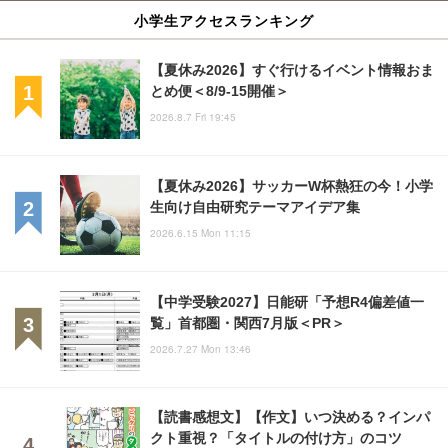
小学生アクセスランキング
【夏休み2026】すぐ行けるイベント情報おま
とめ便＜8/9-15開催＞
2026.8.7 Fri 19:45
【夏休み2026】サッカーW杯熱狂の今！小学
生向け自由研究テーマアイデア集
2026.6.15 Mon 11:15
【中学受験2027】日能研「予想R4偏差値一
覧」首都圏・関西7月版＜PR＞
2026.7.27 Mon 13:46
【読書感想文】【作文】いつ決める？インパ
クト重視？「タイトルの付け方」のコツ