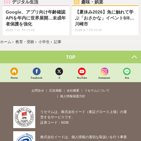
デジタル生活
趣味・娯楽
Google、アプリ向け年齢確認
【夏休み2026】魚に触れて学
APIを年内に世界展開…未成年
ぶ「おさかな」イベント8/8…
者保護を強化
川崎市
2026.7.31 Fri 13:45
2026.8.7 Fri 10:45
ホーム
›
教育・受験
›
小学生
›
記事
TOP
Home
Facebook
X
YouTube
Instagram
line
お問合せ
広告掲載
会社概要
リセマムについて
個人情報保護方針
リセマムは、株式会社イード（東証グロース上場）の運
営するサービスです。
証券コード：6038
株式会社イードは、個人情報の適切な取扱いを行う事業