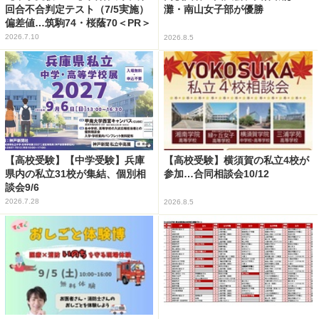
回合不合判定テスト（7/5実施）
灘・南山女子部が優勝
偏差値…筑駒74・桜蔭70＜PR＞
2026.7.10
2026.8.5
【高校受験】【中学受験】兵庫
【高校受験】横須賀の私立4校が
県内の私立31校が集結、個別相
参加…合同相談会10/12
談会9/6
2026.7.28
2026.8.5