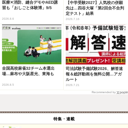
医療✕消防、縫合デモやAED講
【中学受験2027】人気校の併願
習も「おしごと体験博」9/5
先は…四谷大塚「第2回合不合判
定テスト」結果
2026.8.6
2026.7.16
全国高校麻雀32チーム本選出
司法試験予備試験2026、解答速
場…麻布や大阪星光、東海も
報＆総評動画を無料公開…アガ
ルート
2026.8.5
2026.7.21
Recommended by
特集・連載