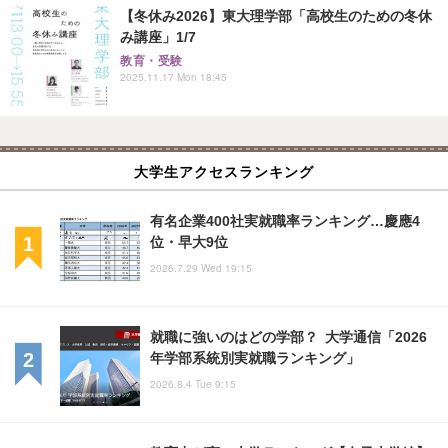
【冬休み2026】東大理学部「高校生のための冬休
み講座」1/7
教育・受験
2025.11.17 Mon 18:45
大学生アクセスランキング
有名企業400社実就職率ランキング…慶應4
位・早大9位
2026.7.29 Wed 19:15
就職に強いのはどの学部？ 大学通信「2026
年学部系統別実就職ランキング」
2026.8.4 Tue 9:15