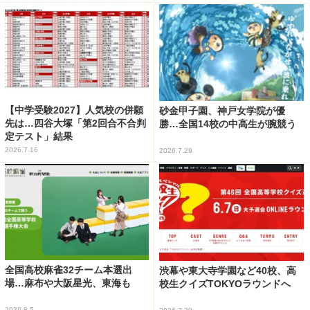
【中学受験2027】人気校の併願
砂金甲子園、神戸女学院が優
先は…四谷大塚「第2回合不合判
勝…全国14校の中高生が腕競う
定テスト」結果
2026.7.16
2026.7.29
全国高校麻雀32チーム本選出
渋幕や東大寺学園など40校、高
場…麻布や大阪星光、東海も
校生クイズTOKYOラウンドへ
2026.8.5