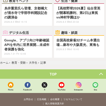
教育イベント
生活・健康
糸井重里氏ら登壇、京都橘大
【高校野球2026夏】仙台育英
が清水寺で学部学科開設記念
が開幕戦勝利、第2日は東筑
の講演会
vs神村学園ほか
2026.8.5 Wed 14:15
2026.8.5 Wed 20:32
デジタル生活
趣味・娯楽
Google、アプリ向け年齢確認
全国高校麻雀32チーム本選出
APIを年内に世界展開…未成年
場…麻布や大阪星光、東海も
者保護を強化
2026.8.5 Wed 19:45
2026.7.31 Fri 13:45
ホーム
›
教育・受験
›
大学生
›
記事
TOP
Home
Facebook
X
YouTube
Instagram
line
お問合せ
広告掲載
会社概要
リセマムについて
個人情報保護方針