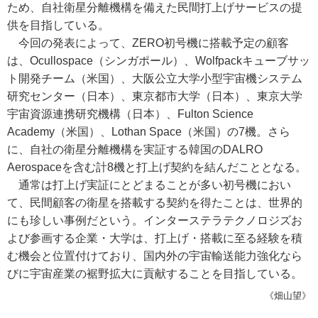
ため、自社衛星分離機構を備えた民間打上げサービスの提
供を目指している。
今回の発表によって、ZERO初号機に搭載予定の顧客
は、Ocullospace（シンガポール）、Wolfpackキューブサッ
ト開発チーム（米国）、大阪公立大学小型宇宙機システム
研究センター（日本）、東京都市大学（日本）、東京大学
宇宙資源連携研究機構（日本）、Fulton Science
Academy（米国）、Lothan Space（米国）の7機。さら
に、自社の衛星分離機構を実証する韓国のDALRO
Aerospaceを含む計8機と打上げ契約を結んだこととなる。
通常は打上げ実証にとどまることが多い初号機におい
て、民間顧客の衛星を搭載する契約を得たことは、世界的
にも珍しい事例だという。インターステラテクノロジズお
よび参画する企業・大学は、打上げ・搭載に至る経験を積
む機会と位置付けており、国内外の宇宙輸送能力強化なら
びに宇宙産業の裾野拡大に貢献することを目指している。
《畑山望》