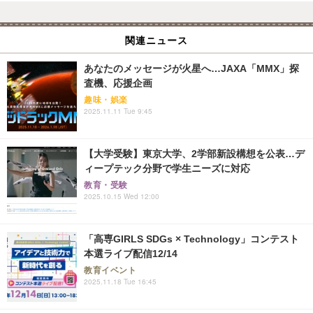
関連ニュース
あなたのメッセージが火星へ…JAXA「MMX」探
査機、応援企画
趣味・娯楽
2025.11.11 Tue 9:45
【大学受験】東京大学、2学部新設構想を公表…デ
ィープテック分野で学生ニーズに対応
教育・受験
2025.10.15 Wed 12:00
「高専GIRLS SDGs × Technology」コンテスト
本選ライブ配信12/14
教育イベント
2025.11.18 Tue 16:45