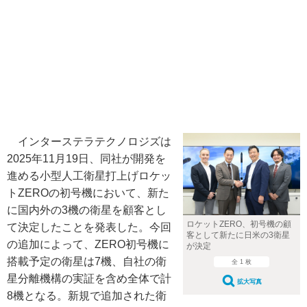
インターステラテクノロジズは
2025年11月19日、同社が開発を
進める小型人工衛星打上げロケッ
トZEROの初号機において、新た
に国内外の3機の衛星を顧客とし
ロケットZERO、初号機の顧
て決定したことを発表した。今回
客として新たに日米の3衛星
の追加によって、ZERO初号機に
が決定
搭載予定の衛星は7機、自社の衛
全 1 枚
星分離機構の実証を含め全体で計
拡大写真
8機となる。新規で追加された衛