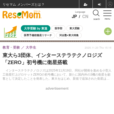
リセマム メンバーズ
Language
JP
/
CN
menu
search
大学受験 by 東進
医学部
東大受験
医専予備校徹底リサーチ
河合塾×東大特集
親子で考える大学選び
高校受験
中学受験
小学校受験
教育・受験
大学生
2025.11.20 Thu 15:15
共通テスト
夏休み
8月開催学校説明会・相談会
東大ら3団体、インターステラテクノロジズ
8月開催イベント・WS
全国公立高校 過去問
人気記事
「ZERO」初号機に衛星搭載
自由研究教材（小学生向け）
自由研究教材（中学生向け）
ランキング
インターステラテクノロジズは2025年11月19日、同社が開発を進める小型人
工衛星打上げロケットZEROの初号機において、新たに国内外の3機の衛星を顧
客として決定したことを発表した。東大をはじめ、新規で追加された衛星は、
いずれも大学や学生チームが開発したもの。
advertisement