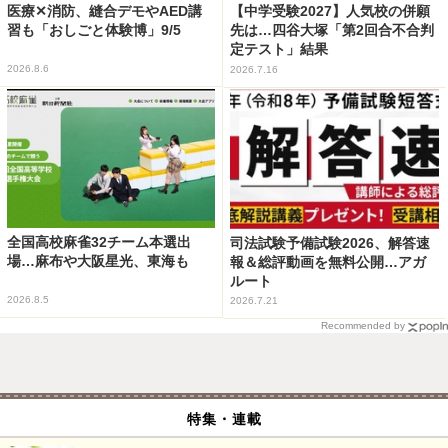
医療✕消防、縫合デモやAED講
【中学受験2027】人気校の併願
習も「おしごと体験博」9/5
先は…四谷大塚「第2回合不合判
定テスト」結果
2026.8.6
2026.7.16
全国高校麻雀32チーム本選出
司法試験予備試験2026、解答速
場…麻布や大阪星光、東海も
報＆総評動画を無料公開…アガ
ルート
2026.8.5
2026.7.21
Recommended by
特集・連載