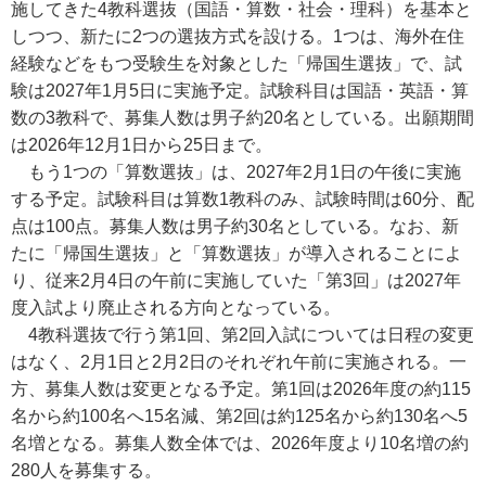
施してきた4教科選抜（国語・算数・社会・理科）を基本と
しつつ、新たに2つの選抜方式を設ける。1つは、海外在住
経験などをもつ受験生を対象とした「帰国生選抜」で、試
験は2027年1月5日に実施予定。試験科目は国語・英語・算
数の3教科で、募集人数は男子約20名としている。出願期間
は2026年12月1日から25日まで。
もう1つの「算数選抜」は、2027年2月1日の午後に実施
する予定。試験科目は算数1教科のみ、試験時間は60分、配
点は100点。募集人数は男子約30名としている。なお、新
たに「帰国生選抜」と「算数選抜」が導入されることによ
り、従来2月4日の午前に実施していた「第3回」は2027年
度入試より廃止される方向となっている。
4教科選抜で行う第1回、第2回入試については日程の変更
はなく、2月1日と2月2日のそれぞれ午前に実施される。一
方、募集人数は変更となる予定。第1回は2026年度の約115
名から約100名へ15名減、第2回は約125名から約130名へ5
名増となる。募集人数全体では、2026年度より10名増の約
280人を募集する。