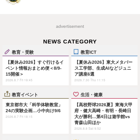
advertisement
NEWS CATEGORY
教育・受験
教育ICT
【夏休み2026】すぐ行けるイ
【夏休み2026】東大メタバー
ベント情報おまとめ便＜8/9-
ス工学部、生成AIなどジュニ
15開催＞
ア講座6選
2026.8.7 Fri 19:45
2026.7.30 Thu 11:15
教育イベント
生活・健康
東京都市大「科学体験教室」
【高校野球2026夏】東海大甲
24の実験企画…小中向け9/6
府・健大高崎・有明・長崎日
大が勝利…第4日は遊学館vs
2026.8.7 Fri 18:15
青森山田ほか
2026.8.8 Sat 9:52