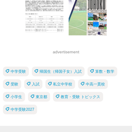
advertisement
中学受験
帰国生（帰国子女）入試
算数・数学
受験
入試
私立中学校
中高一貫校
小学生
東京都
教育・受験 トピックス
中学受験2027