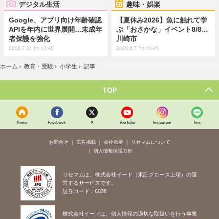
デジタル生活
趣味・娯楽
Google、アプリ向け年齢確認
【夏休み2026】魚に触れて学
APIを年内に世界展開…未成年
ぶ「おさかな」イベント8/8…
者保護を強化
川崎市
2026.7.31 Fri 13:45
2026.8.7 Fri 10:45
ホーム
›
教育・受験
›
小学生
›
記事
TOP
Home
Facebook
X
YouTube
Instagram
line
お問合せ
広告掲載
会社概要
リセマムについて
個人情報保護方針
リセマムは、株式会社イード（東証グロース上場）の運
営するサービスです。
証券コード：6038
株式会社イードは、個人情報の適切な取扱いを行う事業