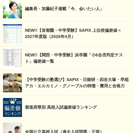
編集長・加藤紀子連載「今、会いたい人」
NEW!!【首都圏・中学受験】SAPIX 上位校偏差値＜
2027年度版（2026年4月）
NEW!!【関西・中学受験】浜学園「小6合否判定テス
ト」偏差値一覧
【中学受験の塾選び】SAPIX・日能研・四谷大塚・早稲
アカ・エルカミノ・グノーブルの特徴・費用と合格力
都道府県別 高校入試偏差値ランキング
全国公立高校入試（過去入試問題・正答）