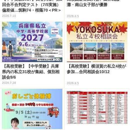
回合不合判定テスト（7/5実施）
灘・南山女子部が優勝
偏差値…筑駒74・桜蔭70＜PR＞
2026.7.10
2026.8.5
【高校受験】【中学受験】兵庫
【高校受験】横須賀の私立4校が
県内の私立31校が集結、個別相
参加…合同相談会10/12
談会9/6
2026.7.28
2026.8.5