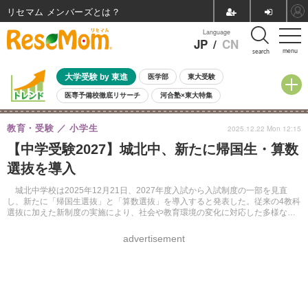
リセマム メンバーズ
Language
JP
/
CN
menu
search
大学受験 by 東進
医学部
東大受験
医専予備校徹底リサーチ
河合塾×東大特集
親子で考える大学選び
高校受験
中学受験
小学校受験
教育・受験
小学生
2025.12.22 Mon 12:15
共通テスト
夏休み
8月開催学校説明会・相談会
【中学受験2027】城北中、新たに帰国生・算数
8月開催イベント・WS
全国公立高校 過去問
人気記事
選抜を導入
自由研究教材（小学生向け）
自由研究教材（中学生向け）
ランキング
城北中学校は2025年12月21日、2027年度入試から入試制度の一部を見直
し、新たに「帰国生選抜」と「算数選抜」を導入すると発表した。従来の4教科
選抜に加えた新制度の実施により、社会や教育環境の変化に対応した多様な生
徒の受け入れを図るとしている。
advertisement