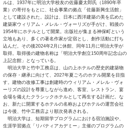
ルは、1937年に明治大学校友の佐藤慶太郎氏（1890年卒
業）の寄付をもとに、社会事業の拠点「佐藤新興生活館」
として建設された。設計は、日本に西洋建築の美を広めた
建築家ウィリアム・メレル・ヴォーリズが手がけ、戦後の
1954年にホテルとして開業。出版社が集まる神保町という
立地もあり、多くの著名作家が定宿とし、創作活動に打ち
込んだ。その後2024年2月に休館、同年11月に明治大学が
取得。取得後の建物名称は「明治大学創立150周年記念山の
上記念館」となっている。
明治大学と竹中工務店は、山の上ホテルの歴史的建築物
の保存・継承に向けて、2027年夏ごろのホテル開業を目指
す。建物の改修工事は創建時のウィリアム・メレル・ヴォ
ーリズの設計を尊重しながら進め、客室、レストラン、宴
会場を備えたクラシックホテルとして再生する計画だ。な
お、新たに開業するホテルの名称およびホテルの運営会社
は今後、竹中工務店より順次発表される。
明治大学は、短期留学プログラムにおける宿泊施設や、
生涯学習拠点「リバティアカデミー」主催のプログラムの