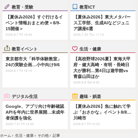
教育・受験
教育ICT
【夏休み2026】すぐ行けるイ
【夏休み2026】東大メタバー
ベント情報おまとめ便＜8/9-
ス工学部、生成AIなどジュニ
15開催＞
ア講座6選
2026.8.7 Fri 19:45
2026.7.30 Thu 11:15
教育イベント
生活・健康
東京都市大「科学体験教室」
【高校野球2026夏】東海大甲
24の実験企画…小中向け9/6
府・健大高崎・有明・長崎日
大が勝利…第4日は遊学館vs
2026.8.7 Fri 18:15
青森山田ほか
2026.8.8 Sat 9:52
デジタル生活
趣味・娯楽
Google、アプリ向け年齢確認
【夏休み2026】魚に触れて学
APIを年内に世界展開…未成年
ぶ「おさかな」イベント8/8…
者保護を強化
川崎市
2026.7.31 Fri 13:45
2026.8.7 Fri 10:45
ホーム
›
生活・健康
›
その他
›
記事