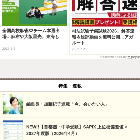
全国高校麻雀32チーム本選出
司法試験予備試験2026、解答速
場…麻布や大阪星光、東海も
報＆総評動画を無料公開…アガ
ルート
2026.8.5
2026.7.21
Recommended by
特集・連載
編集長・加藤紀子連載「今、会いたい人」
NEW!!【首都圏・中学受験】SAPIX 上位校偏差値＜
2027年度版（2026年4月）