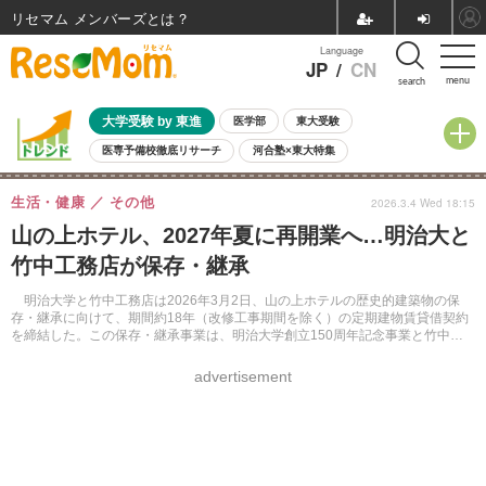
リセマム メンバーズ
Language
JP
/
CN
menu
search
大学受験 by 東進
医学部
東大受験
医専予備校徹底リサーチ
河合塾×東大特集
親子で考える大学選び
高校受験
中学受験
小学校受験
生活・健康
その他
2026.3.4 Wed 18:15
共通テスト
夏休み
8月開催学校説明会・相談会
山の上ホテル、2027年夏に再開業へ…明治大と
8月開催イベント・WS
全国公立高校 過去問
人気記事
竹中工務店が保存・継承
自由研究教材（小学生向け）
自由研究教材（中学生向け）
ランキング
明治大学と竹中工務店は2026年3月2日、山の上ホテルの歴史的建築物の保
存・継承に向けて、期間約18年（改修工事期間を除く）の定期建物賃貸借契約
を締結した。この保存・継承事業は、明治大学創立150周年記念事業と竹中工
務店の「レガシー活用事業」として実施される。
advertisement