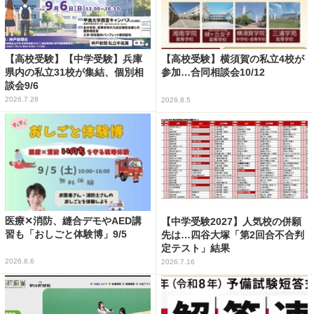
【高校受験】【中学受験】兵庫
【高校受験】横須賀の私立4校が
県内の私立31校が集結、個別相
参加…合同相談会10/12
談会9/6
2026.7.28
2026.8.5
医療✕消防、縫合デモやAED講
【中学受験2027】人気校の併願
習も「おしごと体験博」9/5
先は…四谷大塚「第2回合不合判
定テスト」結果
2026.8.6
2026.7.16