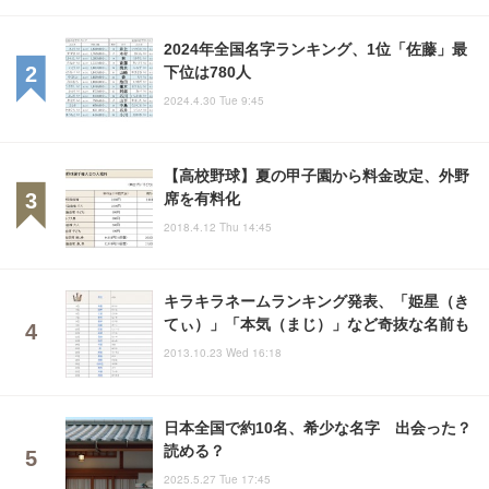
2024年全国名字ランキング、1位「佐藤」最
下位は780人
2024.4.30 Tue 9:45
【高校野球】夏の甲子園から料金改定、外野
席を有料化
2018.4.12 Thu 14:45
キラキラネームランキング発表、「姫星（き
てぃ）」「本気（まじ）」など奇抜な名前も
2013.10.23 Wed 16:18
日本全国で約10名、希少な名字 出会った？
読める？
2025.5.27 Tue 17:45