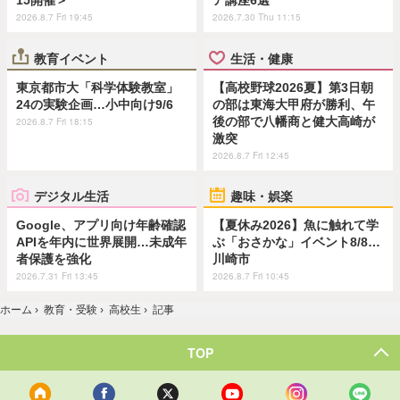
15開催＞
ア講座6選
2026.8.7 Fri 19:45
2026.7.30 Thu 11:15
教育イベント
生活・健康
東京都市大「科学体験教室」
【高校野球2026夏】第3日朝
24の実験企画…小中向け9/6
の部は東海大甲府が勝利、午
後の部で八幡商と健大高崎が
2026.8.7 Fri 18:15
激突
2026.8.7 Fri 12:45
デジタル生活
趣味・娯楽
Google、アプリ向け年齢確認
【夏休み2026】魚に触れて学
APIを年内に世界展開…未成年
ぶ「おさかな」イベント8/8…
者保護を強化
川崎市
2026.7.31 Fri 13:45
2026.8.7 Fri 10:45
ホーム
›
教育・受験
›
高校生
›
記事
TOP