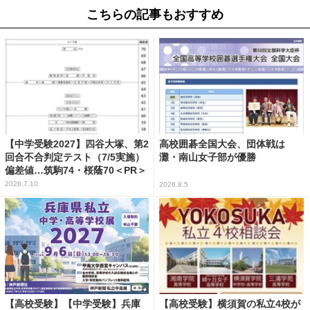
こちらの記事もおすすめ
【中学受験2027】四谷大塚、第2
高校囲碁全国大会、団体戦は
回合不合判定テスト（7/5実施）
灘・南山女子部が優勝
偏差値…筑駒74・桜蔭70＜PR＞
2026.7.10
2026.8.5
【高校受験】【中学受験】兵庫
【高校受験】横須賀の私立4校が