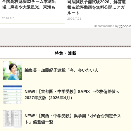
全国高校麻雀32チーム本選出
司法試験予備試験2026、解答速
場…麻布や大阪星光、東海も
報＆総評動画を無料公開…アガ
ルート
2026.8.5
2026.7.21
Recommended by
特集・連載
編集長・加藤紀子連載「今、会いたい人」
NEW!!【首都圏・中学受験】SAPIX 上位校偏差値＜
2027年度版（2026年4月）
NEW!!【関西・中学受験】浜学園「小6合否判定テス
ト」偏差値一覧