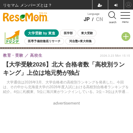
リセマム メンバーズ
Language
JP
/
CN
menu
search
大学受験 by 東進
医学部
東大受験
医専予備校徹底リサーチ
河合塾×東大特集
親子で考える大学選び
高校受験
中学受験
小学校受験
教育・受験
高校生
2026.3.23 Mon 15:15
共通テスト
夏休み
8月開催学校説明会・相談会
【大学受験2026】北大 合格者数「高校別ラン
8月開催イベント・WS
全国公立高校 過去問
人気記事
キング」上位は地元勢が独占
自由研究教材（小学生向け）
自由研究教材（中学生向け）
ランキング
大学通信は2026年3月、大学合格者の高校別ランキングを発表した。今回
は、その中から北海道大学の2026年度入試における高校別合格者ランキングを
紹介。4位に札幌東、5位に旭川東がランクインしている。1位～3位は大学通信
のWebサイトより確認できる。
advertisement