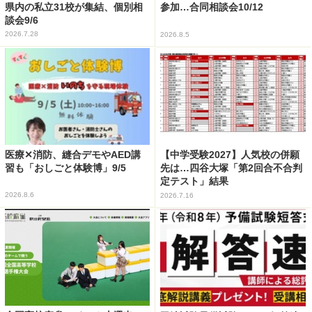
県内の私立31校が集結、個別相
参加…合同相談会10/12
談会9/6
2026.7.28
2026.8.5
医療✕消防、縫合デモやAED講
【中学受験2027】人気校の併願
習も「おしごと体験博」9/5
先は…四谷大塚「第2回合不合判
定テスト」結果
2026.8.6
2026.7.16