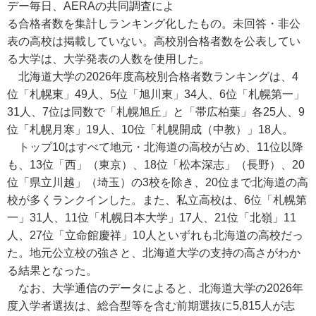
デー毎日、AERAの共同調査によ
る合格者数を集計しランキング化したもの。未回答・非公
表の高校は掲載していない。高校別合格者数を公表してい
る大学は、大学発表の人数を使用した。
北海道大学の2026年度高校別合格者数ランキングは、4
位「札幌東」49人、5位「旭川東」34人、6位「札幌第一」
31人、7位は同数で「札幌旭丘」と「帯広柏葉」各25人、9
位「札幌月寒」19人、10位「札幌開成（中教）」18人。
トップ10はすべて地元・北海道の高校が占め、11位以降
も、13位「西」（東京）、18位「松本深志」（長野）、20
位「県立川越」（埼玉）の3校を除き、20位まで北海道の高
校が多くランクインした。また、私立高校は、6位「札幌第
一」31人、11位「札幌日本大学」17人、21位「北嶺」11
人、27位「立命館慶祥」10人といずれも北海道の高校だっ
た。地元公立校の強さと、北海道大学の支持の高さがわか
る結果となった。
なお、大学通信のデータによると、北海道大学の2026年
度入学者選抜は、総合型等を含む前期選抜に5,815人が志