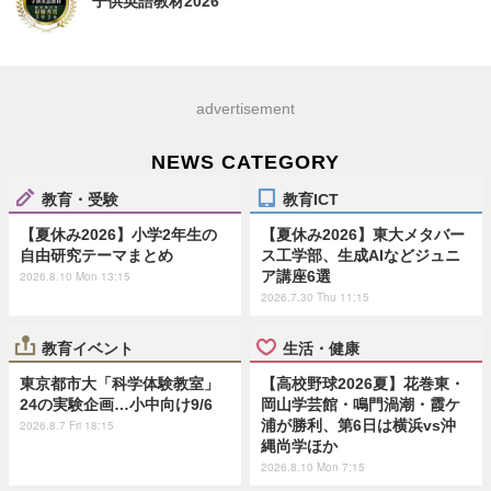
子供英語教材2026
advertisement
NEWS CATEGORY
教育・受験
教育ICT
【夏休み2026】小学2年生の
【夏休み2026】東大メタバー
自由研究テーマまとめ
ス工学部、生成AIなどジュニ
ア講座6選
2026.8.10 Mon 13:15
2026.7.30 Thu 11:15
教育イベント
生活・健康
東京都市大「科学体験教室」
【高校野球2026夏】花巻東・
24の実験企画…小中向け9/6
岡山学芸館・鳴門渦潮・霞ケ
浦が勝利、第6日は横浜vs沖
2026.8.7 Fri 18:15
縄尚学ほか
2026.8.10 Mon 7:15