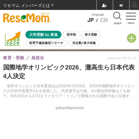
リセマム メンバーズ
Language
JP
/
CN
menu
search
大学受験 by 東進
医学部
東大受験
医専予備校徹底リサーチ
河合塾×東大特集
親子で考える大学選び
高校受験
中学受験
小学校受験
教育・受験
高校生
2026.3.27 Fri 11:15
共通テスト
夏休み
8月開催学校説明会・相談会
国際地学オリンピック2026、灘高生ら日本代表
8月開催イベント・WS
全国公立高校 過去問
人気記事
4人決定
自由研究教材（小学生向け）
自由研究教材（中学生向け）
ランキング
地学オリンピック日本委員会は2026年3月25日、2026年国際地学オリンピッ
クの日本代表選手4人を発表した。代表選手は今後、3か国合同研修などを経
て、8月20日から27日までイタリア・トリノで開催される国際大会に出場す
る。
advertisement