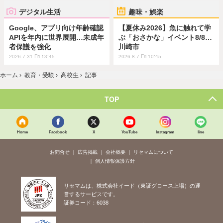
デジタル生活
趣味・娯楽
Google、アプリ向け年齢確認
【夏休み2026】魚に触れて学
APIを年内に世界展開…未成年
ぶ「おさかな」イベント8/8…
者保護を強化
川崎市
2026.7.31 Fri 13:45
2026.8.7 Fri 10:45
ホーム
›
教育・受験
›
高校生
›
記事
TOP
Home
Facebook
X
YouTube
Instagram
line
お問合せ
広告掲載
会社概要
リセマムについて
個人情報保護方針
リセマムは、株式会社イード（東証グロース上場）の運
営するサービスです。
証券コード：6038