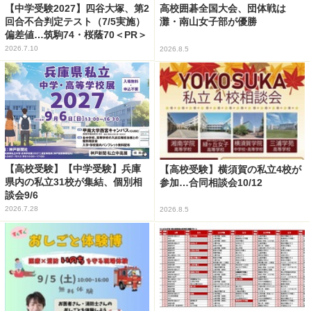
【中学受験2027】四谷大塚、第2
高校囲碁全国大会、団体戦は
回合不合判定テスト（7/5実施）
灘・南山女子部が優勝
偏差値…筑駒74・桜蔭70＜PR＞
2026.7.10
2026.8.5
【高校受験】【中学受験】兵庫
【高校受験】横須賀の私立4校が
県内の私立31校が集結、個別相
参加…合同相談会10/12
談会9/6
2026.7.28
2026.8.5