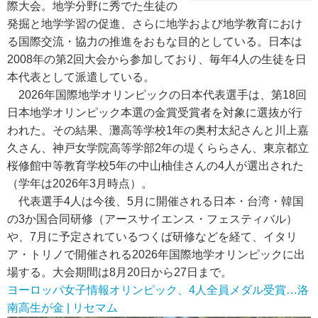
際大会。地学分野に秀でた生徒の
発掘と地学学習の促進、さらに地学および地学教育におけ
る国際交流・協力の推進をおもな目的としている。日本は
2008年の第2回大会から参加しており、毎年4人の生徒を日
本代表として派遣している。
2026年国際地学オリンピックの日本代表選手は、第18回
日本地学オリンピック本選の金賞受賞者を対象に選抜が行
われた。その結果、灘高等学校1年の奥村太紀さんと川上嘉
久さん、神戸女学院高等学部2年の堤くららさん、東京都立
桜修館中等教育学校5年の中山柚佳さんの4人が選出された
（学年は2026年3月時点）。
代表選手4人は今後、5月に開催される日本・台湾・韓国
の3か国合同研修（アースサイエンス・フェスティバル）
や、7月に予定されているつくば研修などを経て、イタリ
ア・トリノで開催される2026年国際地学オリンピックに出
場する。大会期間は8月20日から27日まで。
ヨーロッパ女子情報オリンピック、4人全員メダル受賞…洛
南高生が金 | リセマム