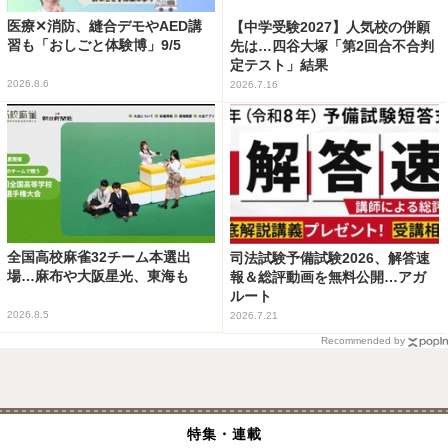
医療✕消防、縫合デモやAED講
【中学受験2027】人気校の併願
習も「おしごと体験博」9/5
先は…四谷大塚「第2回合不合判
定テスト」結果
2026.8.6
2026.7.16
全国高校麻雀32チーム本選出
司法試験予備試験2026、解答速
場…麻布や大阪星光、東海も
報＆総評動画を無料公開…アガ
ルート
2026.8.5
2026.7.21
Recommended by
特集・連載