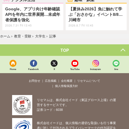
Google、アプリ向け年齢確認
【夏休み2026】魚に触れて学
APIを年内に世界展開…未成年
ぶ「おさかな」イベント8/8…
者保護を強化
川崎市
2026.7.31 Fri 13:45
2026.8.7 Fri 10:45
ホーム
›
教育・受験
›
大学生
›
記事
TOP
Home
Facebook
X
YouTube
Instagram
line
お問合せ
広告掲載
会社概要
リセマムについて
個人情報保護方針
リセマムは、株式会社イード（東証グロース上場）の運
営するサービスです。
証券コード：6038
株式会社イードは、個人情報の適切な取扱いを行う事業
者に対して付与されるプライバシーマークの付与認定を