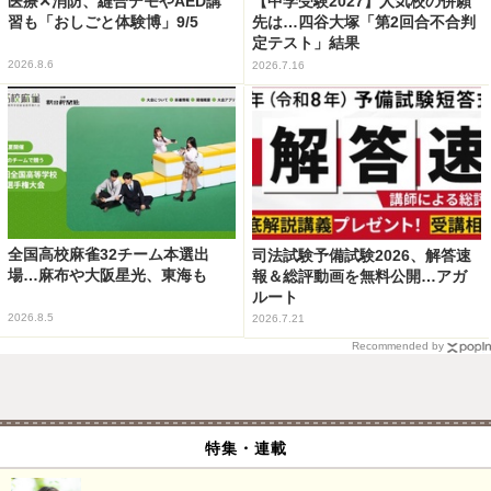
医療✕消防、縫合デモやAED講
【中学受験2027】人気校の併願
習も「おしごと体験博」9/5
先は…四谷大塚「第2回合不合判
定テスト」結果
2026.8.6
2026.7.16
全国高校麻雀32チーム本選出
司法試験予備試験2026、解答速
場…麻布や大阪星光、東海も
報＆総評動画を無料公開…アガ
ルート
2026.8.5
2026.7.21
Recommended by
特集・連載