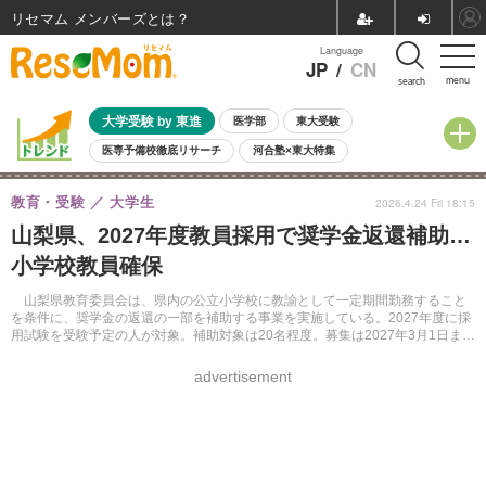
リセマム メンバーズ
Language
JP
/
CN
menu
search
大学受験 by 東進
医学部
東大受験
医専予備校徹底リサーチ
河合塾×東大特集
親子で考える大学選び
高校受験
中学受験
小学校受験
教育・受験
大学生
2026.4.24 Fri 18:15
共通テスト
夏休み
8月開催学校説明会・相談会
山梨県、2027年度教員採用で奨学金返還補助…
8月開催イベント・WS
全国公立高校 過去問
人気記事
小学校教員確保
自由研究教材（小学生向け）
自由研究教材（中学生向け）
ランキング
山梨県教育委員会は、県内の公立小学校に教諭として一定期間勤務すること
を条件に、奨学金の返還の一部を補助する事業を実施している。2027年度に採
用試験を受験予定の人が対象。補助対象は20名程度。募集は2027年3月1日ま
で。
advertisement