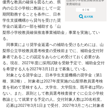
山梨県小学校教員確保推進事
優秀な教員の確保を図るため、県
業費補助金
内の公立小学校に教諭として一定
全 2 枚
期間勤務することを条件に、日本
拡大写真
学生支援機構から貸与を受けた奨
学金の返還の一部を補助する「山
梨県小学校教員確保推進事業補助金」事業を実施してい
る。
同事業により奨学金返還への補助を受けるためには、山
梨県公立学校教員選考検査の受検前までに、補助金交付対
象者であることの認定をあらかじめ受けておく必要があ
る。現在、2027年度に採用試験を受験予定で、補助金交付
を希望する人を2027年3月1日まで募集している。
対象となる奨学金は、日本学生支援機構の奨学金（第1
種、第2種）。対象者は2027年度実施の山梨県教員選考検
査を初めて受検する人。大学生、大学院生、既卒者は問わ
ない。また、原則として教員選考検査後すぐに公立小学校
教諭として就業する予定の人。交付対象人数は20名程度。
応募は2027年3月1日まで受付、2027年3月ごろに対象者