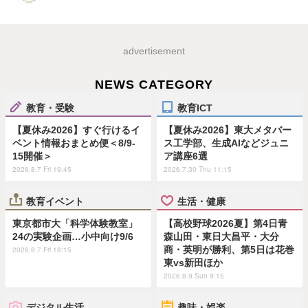
advertisement
NEWS CATEGORY
教育・受験
教育ICT
【夏休み2026】すぐ行けるイ
【夏休み2026】東大メタバー
ベント情報おまとめ便＜8/9-
ス工学部、生成AIなどジュニ
15開催＞
ア講座6選
2026.8.7 Fri 19:45
2026.7.30 Thu 11:15
教育イベント
生活・健康
東京都市大「科学体験教室」
【高校野球2026夏】第4日青
24の実験企画…小中向け9/6
森山田・東日大昌平・大分
商・英明が勝利、第5日は花巻
2026.8.7 Fri 18:15
東vs新田ほか
2026.8.9 Sun 9:15
デジタル生活
趣味・娯楽