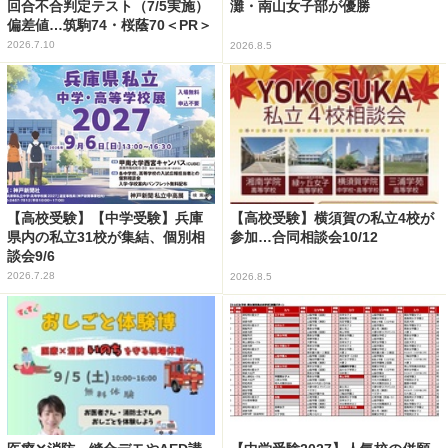
回合不合判定テスト（7/5実施）
灘・南山女子部が優勝
偏差値…筑駒74・桜蔭70＜PR＞
2026.7.10
2026.8.5
【高校受験】【中学受験】兵庫
【高校受験】横須賀の私立4校が
県内の私立31校が集結、個別相
参加…合同相談会10/12
談会9/6
2026.7.28
2026.8.5