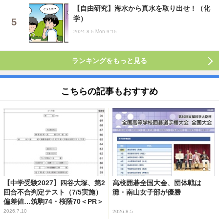
【自由研究】海水から真水を取り出せ！（化
学）
2024.8.5 Mon 9:15
ランキングをもっと見る
こちらの記事もおすすめ
【中学受験2027】四谷大塚、第2
高校囲碁全国大会、団体戦は
回合不合判定テスト（7/5実施）
灘・南山女子部が優勝
偏差値…筑駒74・桜蔭70＜PR＞
2026.7.10
2026.8.5