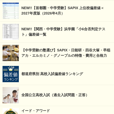
NEW!!【首都圏・中学受験】SAPIX 上位校偏差値＜
2027年度版（2026年4月）
NEW!!【関西・中学受験】浜学園「小6合否判定テス
ト」偏差値一覧
【中学受験の塾選び】SAPIX・日能研・四谷大塚・早稲
アカ・エルカミノ・グノーブルの特徴・費用と合格力
都道府県別 高校入試偏差値ランキング
全国公立高校入試（過去入試問題・正答）
イード・アワード