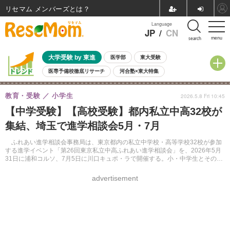
リセマム メンバーズ
Language
JP
/
CN
menu
search
大学受験 by 東進
医学部
東大受験
医専予備校徹底リサーチ
河合塾×東大特集
親子で考える大学選び
高校受験
中学受験
小学校受験
教育・受験
小学生
2026.5.8 Fri 10:45
共通テスト
夏休み
8月開催学校説明会・相談会
【中学受験】【高校受験】都内私立中高32校が
8月開催イベント・WS
全国公立高校 過去問
人気記事
集結、埼玉で進学相談会5月・7月
自由研究教材（小学生向け）
自由研究教材（中学生向け）
ランキング
ふれあい進学相談会事務局は、東京都内の私立中学校・高等学校32校が参加
する進学イベント「第26回東京私立中高ふれあい進学相談会」を、2026年5月
31日に浦和コルソ、7月5日に川口キュポ・ラで開催する。小・中学生とその保
護者が対象、事前予約制。
advertisement