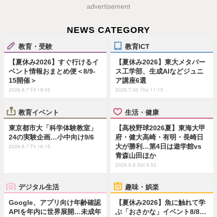
advertisement
NEWS CATEGORY
教育・受験
教育ICT
【夏休み2026】すぐ行けるイ
【夏休み2026】東大メタバー
ベント情報おまとめ便＜8/9-
ス工学部、生成AIなどジュニ
15開催＞
ア講座6選
2026.8.7 Fri 19:45
2026.7.30 Thu 11:15
教育イベント
生活・健康
東京都市大「科学体験教室」
【高校野球2026夏】東海大甲
24の実験企画…小中向け9/6
府・健大高崎・有明・長崎日
大が勝利…第4日は遊学館vs
2026.8.7 Fri 18:15
青森山田ほか
2026.8.8 Sat 9:52
デジタル生活
趣味・娯楽
Google、アプリ向け年齢確認
【夏休み2026】魚に触れて学
APIを年内に世界展開…未成年
ぶ「おさかな」イベント8/8…