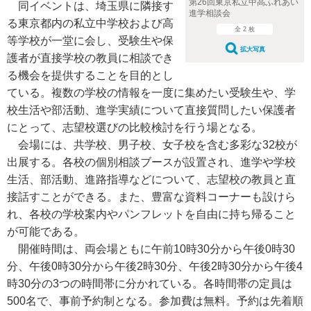
第26回東京私立中高ふれあい
同イベントは、埼玉県に隣接す
進学相談会
る東京都内の私立中学校および高
全 2 枚
等学校が一堂に会し、受験生や保
拡大写真
護者が直接学校の教員に相談でき
る機会を提供することを目的とし
ている。複数の学校の情報を一度に集めたい受験生や、学
校生活や部活動、進学実績について直接質問したい保護者
にとって、志望校選びの比較検討を行う場となる。
会場には、共学校、男子校、女子校を含む多彩な32校が
出展する。各校の個別相談ブースが設置され、進学や学校
生活、部活動、進路指導などについて、志望校の教員と直
接話すことができる。また、豊富な資料コーナーも設けら
れ、各校の学校案内やパンフレットを自由に持ち帰ること
が可能である。
開催時間は、両会場ともに午前10時30分から午後0時30
分、午後0時30分から午後2時30分、午後2時30分から午後4
時30分の3つの時間帯に分かれている。各時間帯の定員は
500名で、事前予約制となる。参加費は無料。予約は先着順