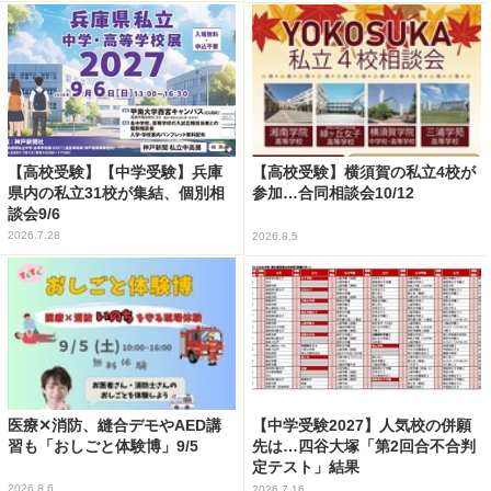
【高校受験】【中学受験】兵庫
【高校受験】横須賀の私立4校が
県内の私立31校が集結、個別相
参加…合同相談会10/12
談会9/6
2026.7.28
2026.8.5
医療✕消防、縫合デモやAED講
【中学受験2027】人気校の併願
習も「おしごと体験博」9/5
先は…四谷大塚「第2回合不合判
定テスト」結果
2026.8.6
2026.7.16