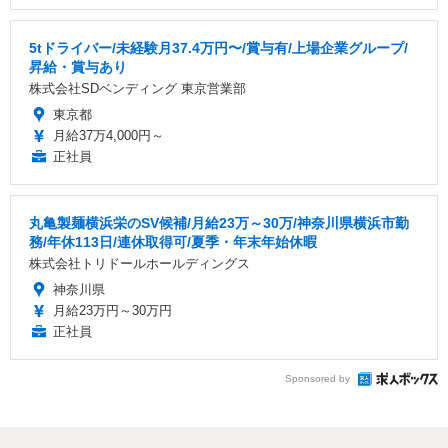
5tドライバー/未経験月37.4万円〜/賞与有/上場企業グループ/
昇給・賞与あり
株式会社SDベンディング 東京営業部
東京都
月給37万4,000円～
正社員
丸亀製麺横浜栄のSV候補/月給23万～30万/神奈川県横浜市勤
務/年休113日/連休取得可/夏季・年末年始休暇
株式会社トリドールホールディングス
神奈川県
月給23万円～30万円
正社員
Sponsored by