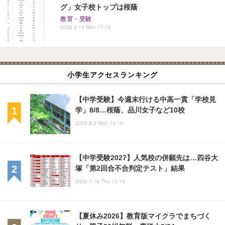
グ」女子校トップは桜蔭
教育・受験
2026.3.16 Mon 17:15
小学生アクセスランキング
【中学受験】今週末行ける中高一貫「学校見
学」8/8…桜蔭、品川女子など10校
2026.8.3 Mon 10:15
【中学受験2027】人気校の併願先は…四谷大
塚「第2回合不合判定テスト」結果
2026.7.16 Thu 13:15
【夏休み2026】教育版マイクラでまちづく