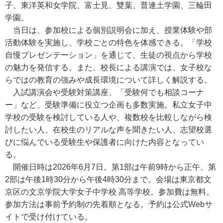
子、東洋英和女学院、富士見、雙葉、普連土学園、三輪田
学園。
当日は、参加校による個別説明会に加え、授業体験や部
活動体験を実施し、学校ごとの特色を体感できる。「学校
自慢プレゼンテーション」を通じて、生徒の視点から学校
の魅力を発信する。また、校長による講演では、女子校な
らではの教育の強みや成長環境について詳しく解説する。
入試講演会や受験対策講座、「受験何でも相談コーナ
ー」など、受験準備に役立つ企画も多数実施。私立女子中
学校の受験を検討している人や、複数校を比較しながら検
討したい人、在校生のリアルな声を聞きたい人、志望校選
びに悩んでいる受験生や保護者に向けた内容となってい
る。
開催日時は2026年6月7日。第1部は午前9時から正午、第
2部は午後1時30分から午後4時30分まで。会場は東京都文
京区の文京学院大学女子中学校 高等学校。参加費は無料。
参加方法は事前予約制の先着順となる。予約は公式Webサ
イトで受け付けている。