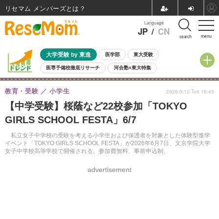
リセマム メンバーズ
Language
JP
/
CN
menu
search
大学受験 by 東進
医学部
東大受験
医専予備校徹底リサーチ
河合塾×東大特集
親子で考える大学選び
高校受験
中学受験
小学校受験
教育・受験
小学生
2026.5.12 Tue 16:45
共通テスト
夏休み
8月開催学校説明会・相談会
【中学受験】桜蔭など22校参加「TOKYO
8月開催イベント・WS
全国公立高校 過去問
人気記事
GIRLS SCHOOL FESTA」6/7
自由研究教材（小学生向け）
自由研究教材（中学生向け）
ランキング
私立女子中学校の受験を考える小学生および保護者を対象とした体験型進学
イベント「TOKYO GIRLS SCHOOL FESTA」が2026年6月7日、文京学院大学
女子中学校高等学校で開催される。参加費無料、事前申込制。
advertisement