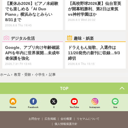
【夏休み2026】ピアノ未経験
【高校野球2026夏】仙台育英
でも楽しめる「AI Duo
が開幕戦勝利、第2日は東筑
Piano」横浜みなとみらい
vs神村学園ほか
8/31まで
2026.8.5 Wed 20:32
2026.8.6 Thu 19:45
デジタル生活
趣味・娯楽
Google、アプリ向け年齢確認
ドラえもん短歌、入選作は
APIを年内に世界展開…未成年
11/20発売の新刊に収録…9/3
者保護を強化
締切
2026.7.31 Fri 13:45
2026.8.6 Thu 15:15
ホーム
›
教育・受験
›
小学生
›
記事
TOP
Home
Facebook
X
YouTube
Instagram
line
お問合せ
広告掲載
会社概要
リセマムについて
個人情報保護方針