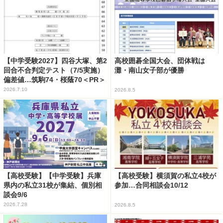
【中学受験2027】四谷大塚、第2
高校囲碁全国大会、団体戦は
回合不合判定テスト（7/5実施）
灘・南山女子部が優勝
偏差値…筑駒74・桜蔭70＜PR＞
2026.7.10
2026.8.5
【高校受験】【中学受験】兵庫
【高校受験】横須賀の私立4校が
県内の私立31校が集結、個別相
参加…合同相談会10/12
談会9/6
2026.7.28
2026.8.5