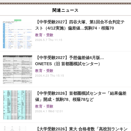
関連ニュース
【中学受験2027】四谷大塚、第1回合不合判定テ
スト（4/12実施）偏差値…筑駒74・桜蔭70
教育・受験
2026.5.7 Thu 11:15
【中学受験2027】予想偏差値4月版…
ONETES（旧 首都圏模試センター）
教育・受験
2026.4.23 Thu 15:15
【中学受験2026】首都圏模試センター「結果偏差
値」開成・筑駒78、桜蔭78など
教育・受験
2026.4.1 Wed 12:01
【大学受験2026】東大 合格者数「高校別ランキン