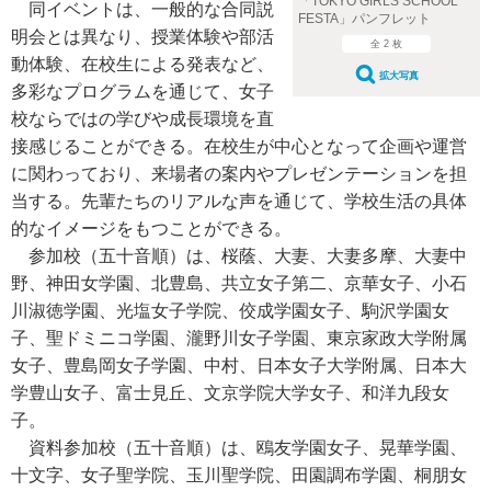
「TOKYO GIRLS SCHOOL
同イベントは、一般的な合同説
FESTA」パンフレット
明会とは異なり、授業体験や部活
全 2 枚
動体験、在校生による発表など、
拡大写真
多彩なプログラムを通じて、女子
校ならではの学びや成長環境を直
接感じることができる。在校生が中心となって企画や運営
に関わっており、来場者の案内やプレゼンテーションを担
当する。先輩たちのリアルな声を通じて、学校生活の具体
的なイメージをもつことができる。
参加校（五十音順）は、桜蔭、大妻、大妻多摩、大妻中
野、神田女学園、北豊島、共立女子第二、京華女子、小石
川淑徳学園、光塩女子学院、佼成学園女子、駒沢学園女
子、聖ドミニコ学園、瀧野川女子学園、東京家政大学附属
女子、豊島岡女子学園、中村、日本女子大学附属、日本大
学豊山女子、富士見丘、文京学院大学女子、和洋九段女
子。
資料参加校（五十音順）は、鴎友学園女子、晃華学園、
十文字、女子聖学院、玉川聖学院、田園調布学園、桐朋女