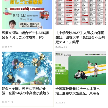
医療✕消防、縫合デモやAED講
【中学受験2027】人気校の併願
習も「おしごと体験博」9/5
先は…四谷大塚「第2回合不合判
定テスト」結果
2026.8.6
2026.7.16
砂金甲子園、神戸女学院が優
全国高校麻雀32チーム本選出
勝…全国14校の中高生が腕競う
場…麻布や大阪星光、東海も
2026.7.29
2026.8.5