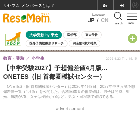
リセマム メンバーズ
Language
JP
/
CN
menu
search
大学受験 by 東進
医学部
東大受験
医専予備校徹底リサーチ
河合塾×東大特集
親子で考える大学選び
高校受験
中学受験
小学校受験
教育・受験
小学生
2026.4.23 Thu 15:15
共通テスト
夏休み
8月開催学校説明会・相談会
【中学受験2027】予想偏差値4月版…
8月開催イベント・WS
全国公立高校 過去問
人気記事
ONETES（旧 首都圏模試センター）
自由研究教材（小学生向け）
自由研究教材（中学生向け）
ランキング
ONETES（旧 首都圏模試センター）は2026年4月8日、2027年中学入試予想
偏差値一覧（4月版）を公開した。合格率80％の偏差値は、男子は開成、聖
光、筑駒が78、女子は桜蔭が78など。男女・日程別で確認できる。
advertisement