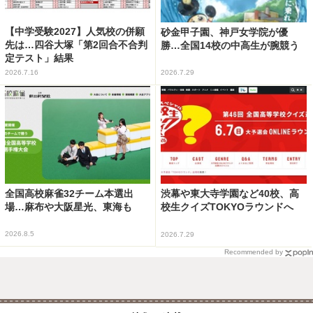
【中学受験2027】人気校の併願
砂金甲子園、神戸女学院が優
先は…四谷大塚「第2回合不合判
勝…全国14校の中高生が腕競う
定テスト」結果
2026.7.16
2026.7.29
全国高校麻雀32チーム本選出
渋幕や東大寺学園など40校、高
場…麻布や大阪星光、東海も
校生クイズTOKYOラウンドへ
2026.8.5
2026.7.29
Recommended by