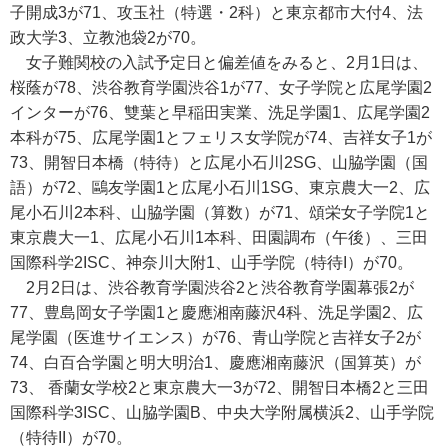
子開成3が71、攻玉社（特選・2科）と東京都市大付4、法
政大学3、立教池袋2が70。
女子難関校の入試予定日と偏差値をみると、2月1日は、
桜蔭が78、渋谷教育学園渋谷1が77、女子学院と広尾学園2
インターが76、雙葉と早稲田実業、洗足学園1、広尾学園2
本科が75、広尾学園1とフェリス女学院が74、吉祥女子1が
73、開智日本橋（特待）と広尾小石川2SG、山脇学園（国
語）が72、鷗友学園1と広尾小石川1SG、東京農大一2、広
尾小石川2本科、山脇学園（算数）が71、頌栄女子学院1と
東京農大一1、広尾小石川1本科、田園調布（午後）、三田
国際科学2ISC、神奈川大附1、山手学院（特待I）が70。
2月2日は、渋谷教育学園渋谷2と渋谷教育学園幕張2が
77、豊島岡女子学園1と慶應湘南藤沢4科、洗足学園2、広
尾学園（医進サイエンス）が76、青山学院と吉祥女子2が
74、白百合学園と明大明治1、慶應湘南藤沢（国算英）が
73、 香蘭女学校2と東京農大一3が72、開智日本橋2と三田
国際科学3ISC、山脇学園B、中央大学附属横浜2、山手学院
（特待II）が70。