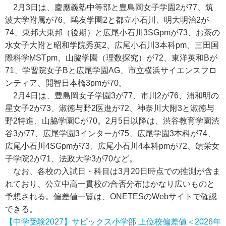
2月3日は、慶應義塾中等部と豊島岡女子学園2が77、筑
波大学附属が76、鷗友学園2と都立小石川、明大明治2が
74、東邦大東邦（後期）と広尾小石川3SGpmが73、お茶の
水女子大附と昭和学院秀英2、広尾小石川3本科pm、三田国
際科学MSTpm、山脇学園（理数探究）が72、東洋英和Bが
71、学習院女子Bと広尾学園AG、市立横浜サイエンスフロ
ンティア、開智日本橋3pmが70。
2月4日は、豊島岡女子学園3が77、市川2が76、浦和明の
星女子2が73、淑徳与野2医進が72、神奈川大附3と淑徳与
野2特進、山脇学園Cが70。2月5日以降は、渋谷教育学園渋
谷3が77、広尾学園3インターが75、広尾学園3本科が74、
広尾小石川4SGpmが73、広尾小石川4本科pmが72、頌栄女
子学院2が71、法政大学3が70など。
なお、各校の入試日・科目は3月20日時点での推測が含ま
れており、公立中高一貫校の合否分布はかなり広いものと
予想される。偏差値一覧は、ONETESのWebサイトで確認
できる。
【中学受験2027】サピックス小学部 上位校偏差値＜2026年