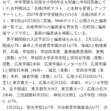
せて、中学受験を目指す小学6年生を対象に年6回実施して
いた合判模試は「合格ONEテスト」と名称を変更しアップ
デートした。2027年度中学受験向けの小6「合格ONEテス
ト」第1回は4月19日に実施。Webサイトに公開された偏差
値一覧では、合格率80％の偏差値を男女別・日程別に偏差
値マップで示し、最新の偏差値を掲載している。
男子難関校の入試予定日と偏差値をみると、2月1日は、
開成が78、麻布と渋谷教育学園渋谷1が76、海城1と駒場東
邦、武蔵、早稲田1、早稲田実業、慶應義塾普通部、巣鴨
（算数）が74、早稲田大学高等学院と世田谷学園（算数）
理数、広尾学園2本科、広尾学園2インターが73、広尾学園
1と開智日本橋（特待）、城北（算数）、世田谷学園（算
数）本科、鎌倉学園（算数）が72、広尾小石川2SGが71、
芝1と東京農大一1、広尾小石川1SG、本郷1、サレジオ学院
A、逗子開成1、東京都市大付2、東京農大一2、広尾小石川
2本科、三田国際科学2ISC、神奈川大附1、山手学院（特待
I）が70。
2月2日は、聖光学院1が78、渋谷教育学園幕張2が77、渋