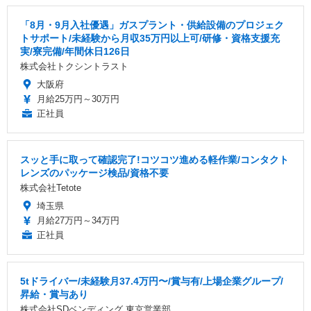
「8月・9月入社優遇」ガスプラント・供給設備のプロジェク
トサポート/未経験から月収35万円以上可/研修・資格支援充
実/寮完備/年間休日126日
株式会社トクシントラスト
大阪府
月給25万円～30万円
正社員
スッと手に取って確認完了!コツコツ進める軽作業/コンタクト
レンズのパッケージ検品/資格不要
株式会社Tetote
埼玉県
月給27万円～34万円
正社員
5tドライバー/未経験月37.4万円〜/賞与有/上場企業グループ/
昇給・賞与あり
株式会社SDベンディング 東京営業部