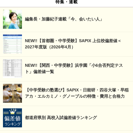
特集・連載
編集長・加藤紀子連載「今、会いたい人」
NEW!!【首都圏・中学受験】SAPIX 上位校偏差値＜
2027年度版（2026年4月）
NEW!!【関西・中学受験】浜学園「小6合否判定テス
ト」偏差値一覧
【中学受験の塾選び】SAPIX・日能研・四谷大塚・早稲
アカ・エルカミノ・グノーブルの特徴・費用と合格力
都道府県別 高校入試偏差値ランキング