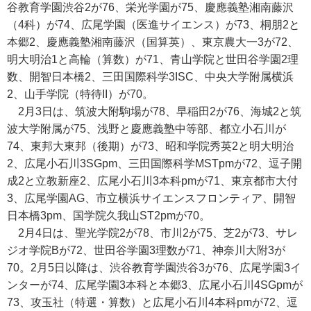
谷教育学園渋谷2が76、栄光学園が75、慶應義塾湘南藤沢
（4科）が74、広尾学園（医進サイエンス）が73、桐朋2と
本郷2、慶應義塾湘南藤沢（国算英）、東京農大一3が72、
明大明治1と高輪（算数）が71、青山学院と世田谷学園2理
数、開智日本橋2、三田国際科学3ISC、中央大学附属横浜
2、山手学院（特待II）が70。
2月3日は、筑波大附駒場が78、早稲田2が76、海城2と筑
波大学附属が75、浅野と慶應義塾中等部、都立小石川が
74、東邦大東邦（後期）が73、昭和学院秀英2と明大明治
2、広尾小石川3SGpm、三田国際科学MSTpmが72、逗子開
成2と立教新座2、広尾小石川3本科pmが71、東京都市大付
3、広尾学園AG、市立横浜サイエンスフロンティア、開智
日本橋3pm、国学院久我山ST2pmが70。
2月4日は、聖光学院2が78、市川2が75、芝2が73、サレ
ジオ学院Bが72、世田谷学園3理数が71、神奈川大附3が
70。2月5日以降は、渋谷教育学園渋谷3が76、広尾学園3イ
ンターが74、広尾学園3本科と本郷3、広尾小石川4SGpmが
73、攻玉社（特選・算数）と広尾小石川4本科pmが72、逗