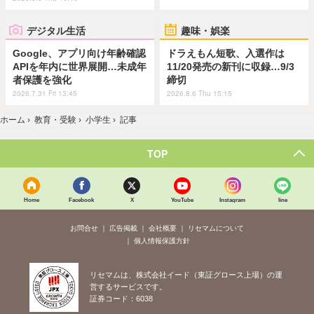
デジタル生活
趣味・娯楽
Google、アプリ向け年齢確認
ドラえもん短歌、入選作は
APIを年内に世界展開…未成年
11/20発売の新刊に収録…9/3
者保護を強化
締切
2026.7.31 Fri 13:45
2026.8.6 Thu 15:15
ホーム
›
教育・受験
›
小学生
›
記事
TOP
Home
Facebook
X
YouTube
Instagram
line
お問合せ
広告掲載
会社概要
リセマムについて
個人情報保護方針
リセマムは、株式会社イード（東証グロース上場）の運
営するサービスです。
証券コード：6038