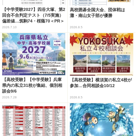
【中学受験2027】四谷大塚、第2
高校囲碁全国大会、団体戦は
回合不合判定テスト（7/5実施）
灘・南山女子部が優勝
偏差値…筑駒74・桜蔭70＜PR＞
2026.7.10
2026.8.5
【高校受験】【中学受験】兵庫
【高校受験】横須賀の私立4校が
県内の私立31校が集結、個別相
参加…合同相談会10/12
談会9/6
2026.7.28
2026.8.5