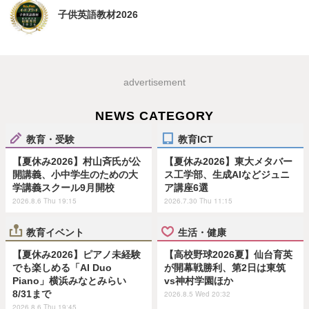
子供英語教材2026
advertisement
NEWS CATEGORY
教育・受験
教育ICT
【夏休み2026】村山斉氏が公
【夏休み2026】東大メタバー
開講義、小中学生のための大
ス工学部、生成AIなどジュニ
学講義スクール9月開校
ア講座6選
2026.8.6 Thu 19:15
2026.7.30 Thu 11:15
教育イベント
生活・健康
【夏休み2026】ピアノ未経験
【高校野球2026夏】仙台育英
でも楽しめる「AI Duo
が開幕戦勝利、第2日は東筑
Piano」横浜みなとみらい
vs神村学園ほか
8/31まで
2026.8.5 Wed 20:32
2026.8.6 Thu 19:45