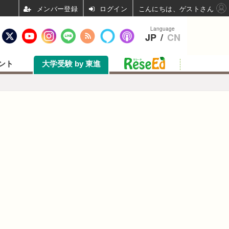
ログイン
こんにちは、ゲストさん
Language
JP
/
CN
ント
大学受験 by 東進