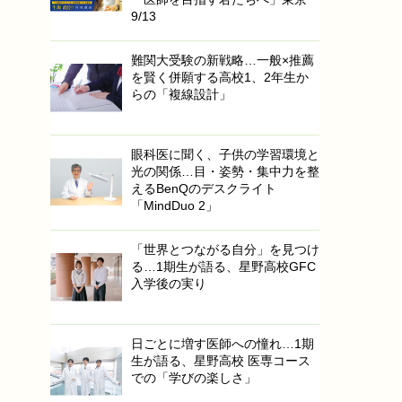
9/13
難関大受験の新戦略…一般×推薦
を賢く併願する高校1、2年生か
らの「複線設計」
眼科医に聞く、子供の学習環境と
光の関係…目・姿勢・集中力を整
えるBenQのデスクライト
「MindDuo 2」
「世界とつながる自分」を見つけ
る…1期生が語る、星野高校GFC
入学後の実り
日ごとに増す医師への憧れ…1期
生が語る、星野高校 医専コース
での「学びの楽しさ」