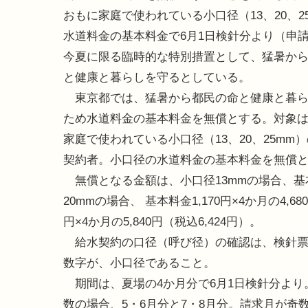
おもに家庭で使われている小口径（13、20、2
水道料金の基本料金で6月1日検針分より（申
今夏に限る臨時的な特別措置として、猛暑か
と健康と暮らしを守るとしている。
東京都では、猛暑から都民の命と健康と暮ら
ため水道料金の基本料金を無償とする。対象
家庭で使われている小口径（13、20、25mm
契約者。小口径の水道料金の基本料金を無償
無償となる金額は、小口径13mmの場合、基本料金
20mmの場合、 基本料金1,170円×4か月の4,6
円×4か月の5,840円（税込6,424円）。
給水契約の口径（呼び径）の確認は、検針票
数字が、小口径であること。
期間は、夏場の4か月分で6月1日検針分より
数の場合、5・6月分と7・8月分。請求月が奇