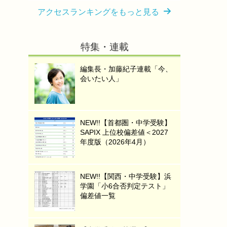
アクセスランキングをもっと見る
特集・連載
編集長・加藤紀子連載「今、
会いたい人」
NEW!!【首都圏・中学受験】
SAPIX 上位校偏差値＜2027
年度版（2026年4月）
NEW!!【関西・中学受験】浜
学園「小6合否判定テスト」
偏差値一覧