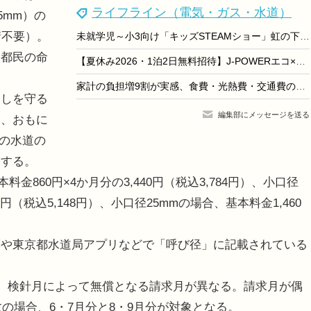
ライフライン（電気・ガス・水道）
5mm）の
請不要）。
未就学児～小3向け「キッズSTEAMショー」虹の下水道館7/11
ら都民の命
【夏休み2026・1泊2日無料招待】J-POWERエコ×エネ体験ツアー御母衣・奥只見…親子で学ぶ森と水と電気のつながり
家計の負担増9割が実感、食費・光熱費・交通費の三重苦
しを守る
編集部にメッセージを送る
は、おもに
）の水道の
とする。
860円×4か月分の3,440円（税込3,784円）、小口径
80円（税込5,148円）、小口径25mmの場合、基本料金1,460
や東京都水道局アプリなどで「呼び径」に記載されている
。検針月によって無償となる請求月が異なる。請求月が偶
数の場合、6・7月分と8・9月分が対象となる。