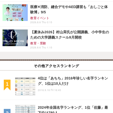
医療✕消防、縫合デモやAED講習も「おしごと体
験博」9/5
教育イベント
2026.8.6 Thu 0:15
【夏休み2026】村山斉氏が公開講義、小中学生の
ための大学講義スクール9月開校
教育・受験
2026.8.6 Thu 1:15
その他アクセスランキング
4位は「あちち」2016年珍しい名字ランキン
グ、1位は10人だけ
2016.9.16 Fri 16:45
2024年全国名字ランキング、1位「佐藤」最
下位は780人