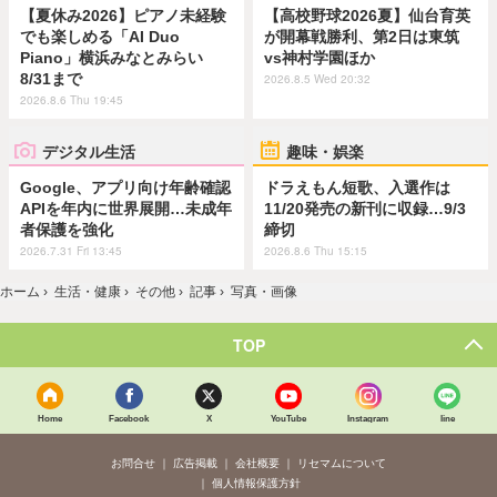
【夏休み2026】ピアノ未経験
【高校野球2026夏】仙台育英
でも楽しめる「AI Duo
が開幕戦勝利、第2日は東筑
Piano」横浜みなとみらい
vs神村学園ほか
8/31まで
2026.8.5 Wed 20:32
2026.8.6 Thu 19:45
デジタル生活
趣味・娯楽
Google、アプリ向け年齢確認
ドラえもん短歌、入選作は
APIを年内に世界展開…未成年
11/20発売の新刊に収録…9/3
者保護を強化
締切
2026.7.31 Fri 13:45
2026.8.6 Thu 15:15
ホーム
›
生活・健康
›
その他
›
記事
›
写真・画像
TOP
Home
Facebook
X
YouTube
Instagram
line
お問合せ
広告掲載
会社概要
リセマムについて
個人情報保護方針