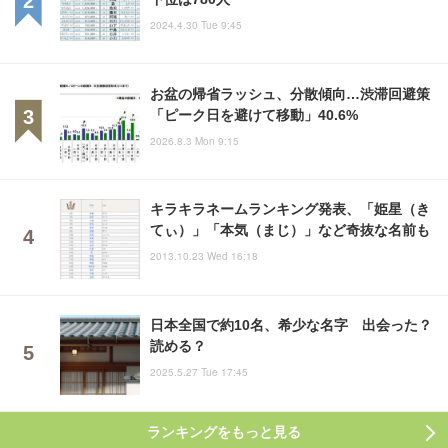
2024.4.30 Tue 9:45
お盆の帰省ラッシュ、分散傾向…渋滞回避策
「ピーク日を避けて移動」40.6%
2026.8.3 Mon 9:15
キラキラネームランキング発表、「姫星（き
てぃ）」「本気（まじ）」など奇抜な名前も
2013.10.23 Wed 16:18
日本全国で約10名、希少な名字 出会った？
読める？
2025.5.27 Tue 17:45
ランキングをもっと見る