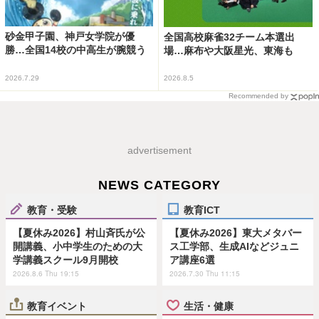
砂金甲子園、神戸女学院が優
全国高校麻雀32チーム本選出
勝…全国14校の中高生が腕競う
場…麻布や大阪星光、東海も
2026.7.29
2026.8.5
Recommended by
advertisement
NEWS CATEGORY
教育・受験
教育ICT
【夏休み2026】村山斉氏が公
【夏休み2026】東大メタバー
開講義、小中学生のための大
ス工学部、生成AIなどジュニ
学講義スクール9月開校
ア講座6選
2026.8.6 Thu 19:15
2026.7.30 Thu 11:15
教育イベント
生活・健康