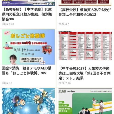
【高校受験】【中学受験】兵庫
【高校受験】横須賀の私立4校が
県内の私立31校が集結、個別相
参加…合同相談会10/12
談会9/6
2026.7.28
2026.8.5
医療✕消防、縫合デモやAED講
【中学受験2027】人気校の併願
習も「おしごと体験博」9/5
先は…四谷大塚「第2回合不合判
定テスト」結果
2026.8.6
2026.7.16