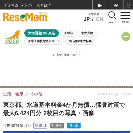
リセマム メンバーズ
Language
JP
/
CN
menu
search
大学受験 by 東進
医学部
東大受験
医専予備校徹底リサーチ
河合塾×東大特集
親子で考える大学選び
高校受験
中学受験
小学校受験
advertisement
共通テスト
夏休み
8月開催学校説明会・相談会
8月開催イベント・WS
全国公立高校 過去問
人気記事
自由研究教材（小学生向け）
自由研究教材（中学生向け）
ランキング
生活・健康
その他
2026.5.18（月） 19:15
東京都、水道基本料金4か月無償…猛暑対策で
最大6,424円分 2枚目の写真・画像