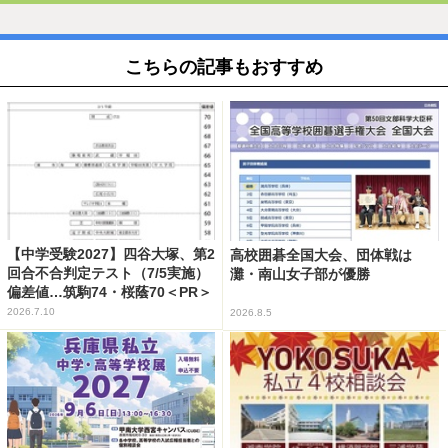
こちらの記事もおすすめ
【中学受験2027】四谷大塚、第2
高校囲碁全国大会、団体戦は
回合不合判定テスト（7/5実施）
灘・南山女子部が優勝
偏差値…筑駒74・桜蔭70＜PR＞
2026.7.10
2026.8.5