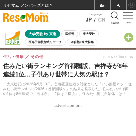
リセマム メンバーズ
Language
JP
/
CN
menu
search
大学受験 by 東進
医学部
東大受験
医専予備校徹底リサーチ
河合塾×東大特集
親子で考える大学選び
高校受験
中学受験
小学校受験
生活・健康
その他
2026.5.14 Thu 19:45
共通テスト
夏休み
8月開催学校説明会・相談会
住みたい街ランキング首都圏版、吉祥寺が8年
8月開催イベント・WS
全国公立高校 過去問
人気記事
連続1位…子供あり世帯に人気の駅は？
自由研究教材（小学生向け）
自由研究教材（中学生向け）
ランキング
大東建託は2026年5月13日、首都圏居住者を対象とした「いい部屋ネット 住
みたい街ランキング2026＜首都圏版＞」の結果を発表した。住みたい街（駅）
の1位は8年連続で「吉祥寺」、2位は「横浜」。住みたい街（自治体）は「東
京都港区」が1位に選ばれた。
advertisement