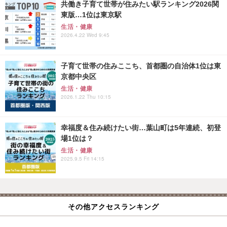
共働き子育て世帯が住みたい駅ランキング2026関
東版…1位は東京駅
生活・健康
2026.4.22 Wed 9:45
子育て世帯の住みここち、首都圏の自治体1位は東
京都中央区
生活・健康
2026.1.22 Thu 10:15
幸福度＆住み続けたい街…葉山町は5年連続、初登
場1位は？
生活・健康
2025.9.5 Fri 14:15
その他アクセスランキング