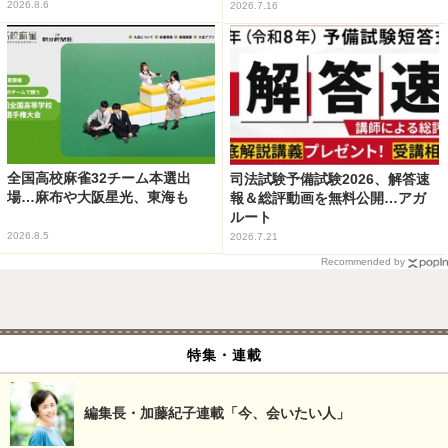
2026.8.6
2026.7.16
全国高校麻雀32チーム本選出
司法試験予備試験2026、解答速
場…麻布や大阪星光、東海も
報＆総評動画を無料公開…アガ
ルート
2026.8.5
2026.7.21
Recommended by
特集・連載
編集長・加藤紀子連載「今、会いたい人」