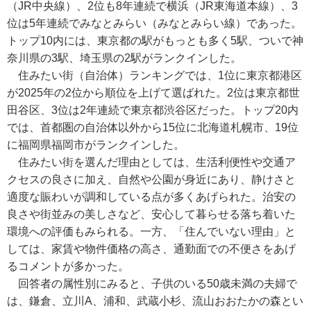
（JR中央線）、2位も8年連続で横浜（JR東海道本線）、3
位は5年連続でみなとみらい（みなとみらい線）であった。
トップ10内には、東京都の駅がもっとも多く5駅、ついで神
奈川県の3駅、埼玉県の2駅がランクインした。
住みたい街（自治体）ランキングでは、1位に東京都港区
が2025年の2位から順位を上げて選ばれた。2位は東京都世
田谷区、3位は2年連続で東京都渋谷区だった。トップ20内
では、首都圏の自治体以外から15位に北海道札幌市、19位
に福岡県福岡市がランクインした。
住みたい街を選んだ理由としては、生活利便性や交通ア
クセスの良さに加え、自然や公園が身近にあり、静けさと
適度な賑わいが調和している点が多くあげられた。治安の
良さや街並みの美しさなど、安心して暮らせる落ち着いた
環境への評価もみられる。一方、「住んでいない理由」と
しては、家賃や物件価格の高さ、通勤面での不便さをあげ
るコメントが多かった。
回答者の属性別にみると、子供のいる50歳未満の夫婦で
は、鎌倉、立川A、浦和、武蔵小杉、流山おおたかの森とい