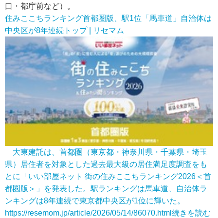
口・都庁前など）。
住みここちランキング首都圏版、駅1位「馬車道」自治体は
中央区が8年連続トップ | リセマム
大東建託は、首都圏（東京都・神奈川県・千葉県・埼玉
県）居住者を対象とした過去最大級の居住満足度調査をも
とに「いい部屋ネット 街の住みここちランキング2026＜首
都圏版＞」を発表した。駅ランキングは馬車道、自治体ラ
ンキングは8年連続で東京都中央区が1位に輝いた。
https://resemom.jp/article/2026/05/14/86070.html
続きを読む