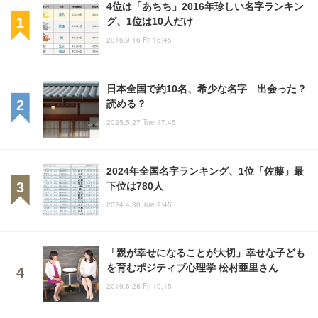
4位は「あちち」2016年珍しい名字ランキン
グ、1位は10人だけ
2016.9.16 Fri 16:45
日本全国で約10名、希少な名字 出会った？
読める？
2025.5.27 Tue 17:45
2024年全国名字ランキング、1位「佐藤」最
下位は780人
2024.4.30 Tue 9:45
「親が幸せになることが大切」幸せな子ども
を育むポジティブ心理学 松村亜里さん
2019.6.28 Fri 10:15