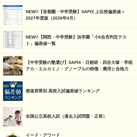
NEW!!【首都圏・中学受験】SAPIX 上位校偏差値＜
2027年度版（2026年4月）
NEW!!【関西・中学受験】浜学園「小6合否判定テス
ト」偏差値一覧
【中学受験の塾選び】SAPIX・日能研・四谷大塚・早稲
アカ・エルカミノ・グノーブルの特徴・費用と合格力
都道府県別 高校入試偏差値ランキング
全国公立高校入試（過去入試問題・正答）
イード・アワード