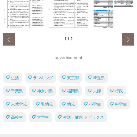
‹
1
/
2
advertisement
生活
ランキング
東京都
埼玉県
千葉県
神奈川県
福岡県
夫婦
行政
未就学児
乳幼児
幼児
小学生
中学生
高校生
大学生
生活・健康 トピックス