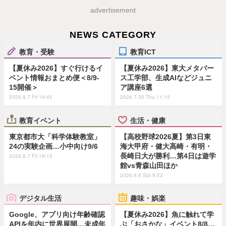
advertisement
NEWS CATEGORY
教育・受験
教育ICT
【夏休み2026】すぐ行けるイ
【夏休み2026】東大メタバー
ベント情報おまとめ便＜8/9-
ス工学部、生成AIなどジュニ
15開催＞
ア講座6選
2026.8.7 Fri 19:45
2026.7.30 Thu 11:15
教育イベント
生活・健康
東京都市大「科学体験教室」
【高校野球2026夏】第3日東
24の実験企画…小中向け9/6
海大甲府・健大高崎・有明・
長崎日大が勝利…第4日は遊学
2026.8.7 Fri 18:15
館vs青森山田ほか
2026.8.8 Sat 9:52
デジタル生活
趣味・娯楽
Google、アプリ向け年齢確認
【夏休み2026】魚に触れて学
APIを年内に世界展開…未成年
ぶ「おさかな」イベント8/8…