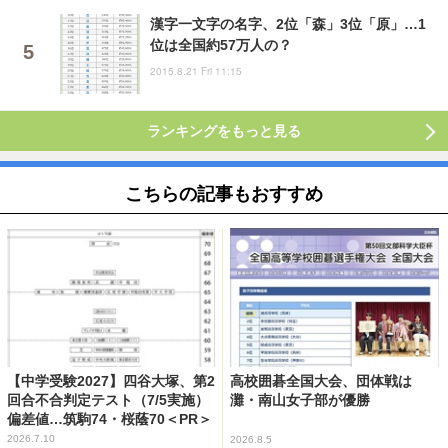
漢字一文字の名字、2位「森」3位「原」…1
位は全国約57万人の？
2015.8.21 Fri 11:15
ランキングをもっと見る
こちらの記事もおすすめ
【中学受験2027】四谷大塚、第2
高校囲碁全国大会、団体戦は
回合不合判定テスト（7/5実施）
灘・南山女子部が優勝
偏差値…筑駒74・桜蔭70＜PR＞
2026.7.10
2026.8.5