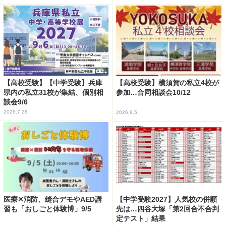
【高校受験】【中学受験】兵庫
【高校受験】横須賀の私立4校が
県内の私立31校が集結、個別相
参加…合同相談会10/12
談会9/6
2026.7.28
2026.8.5
医療✕消防、縫合デモやAED講
【中学受験2027】人気校の併願
習も「おしごと体験博」9/5
先は…四谷大塚「第2回合不合判
定テスト」結果