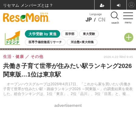
リセマム メンバーズ
Language
JP
/
CN
menu
search
大学受験 by 東進
医学部
東大受験
医専予備校徹底リサーチ
河合塾×東大特集
親子で考える大学選び
高校受験
中学受験
小学校受験
生活・健康
その他
2026.4.22 Wed 9:45
共通テスト
夏休み
8月開催学校説明会・相談会
共働き子育て世帯が住みたい駅ランキング2026
8月開催イベント・WS
全国公立高校 過去問
人気記事
関東版…1位は東京駅
自由研究教材（小学生向け）
自由研究教材（中学生向け）
ランキング
オープンハウスグループは2026年4月17日、「これから家を買いたい共働き
子育て世帯が住みたい駅・路線ランキング2026 ～関東版～」の調査結果を発表
した。総合ランキングは、1位「東京」、2位「品川」、3位「目黒」と、複数
拠点へ短時間で着ける「タイパの良さ」が支持された。
advertisement