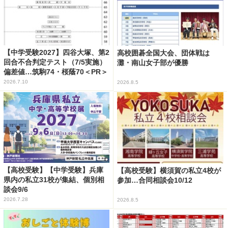
【中学受験2027】四谷大塚、第2
高校囲碁全国大会、団体戦は
回合不合判定テスト（7/5実施）
灘・南山女子部が優勝
偏差値…筑駒74・桜蔭70＜PR＞
2026.7.10
2026.8.5
【高校受験】【中学受験】兵庫
【高校受験】横須賀の私立4校が
県内の私立31校が集結、個別相
参加…合同相談会10/12
談会9/6
2026.7.28
2026.8.5