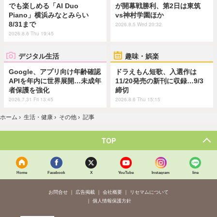
でも楽しめる「AI Duo
が開幕戦勝利、第2日は東筑
Piano」横浜みなとみらい
vs神村学園ほか
8/31まで
2026.8.5 Wed 20:32
2026.8.6 Thu 19:45
デジタル生活
趣味・娯楽
Google、アプリ向け年齢確認
ドラえもん短歌、入選作は
APIを年内に世界展開…未成年
11/20発売の新刊に収録…9/3
者保護を強化
締切
2026.7.31 Fri 13:45
2026.8.6 Thu 15:15
ホーム
›
生活・健康
›
その他
›
記事
TOP
Home
Facebook
X
YouTube
Instagram
line
お問合せ
広告掲載
会社概要
リセマムについて
個人情報保護方針