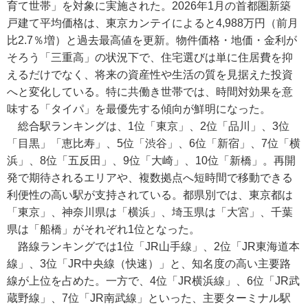
育て世帯」を対象に実施された。2026年1月の首都圏新築
戸建て平均価格は、東京カンテイによると4,988万円（前月
比2.7％増）と過去最高値を更新。物件価格・地価・金利が
そろう「三重高」の状況下で、住宅選びは単に住居費を抑
えるだけでなく、将来の資産性や生活の質を見据えた投資
へと変化している。特に共働き世帯では、時間対効果を意
味する「タイパ」を最優先する傾向が鮮明になった。
総合駅ランキングは、1位「東京」、2位「品川」、3位
「目黒」「恵比寿」、5位「渋谷」、6位「新宿」、7位「横
浜」、8位「五反田」、9位「大崎」、10位「新橋」。再開
発で期待されるエリアや、複数拠点へ短時間で移動できる
利便性の高い駅が支持されている。都県別では、東京都は
「東京」、神奈川県は「横浜」、埼玉県は「大宮」、千葉
県は「船橋」がそれぞれ1位となった。
路線ランキングでは1位「JR山手線」、2位「JR東海道本
線」、3位「JR中央線（快速）」と、知名度の高い主要路
線が上位を占めた。一方で、4位「JR横浜線」、6位「JR武
蔵野線」、7位「JR南武線」といった、主要ターミナル駅