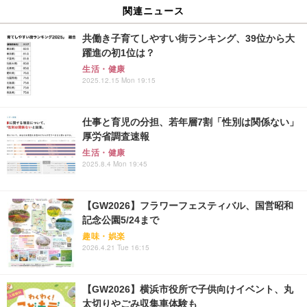
関連ニュース
共働き子育てしやすい街ランキング、39位から大
躍進の初1位は？
生活・健康
2025.12.15 Mon 19:15
仕事と育児の分担、若年層7割「性別は関係ない」
厚労省調査速報
生活・健康
2025.8.4 Mon 19:45
【GW2026】フラワーフェスティバル、国営昭和
記念公園5/24まで
趣味・娯楽
2026.4.21 Tue 16:15
【GW2026】横浜市役所で子供向けイベント、丸
太切りやごみ収集車体験も