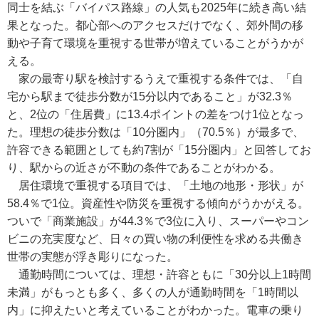
同士を結ぶ「バイパス路線」の人気も2025年に続き高い結
果となった。都心部へのアクセスだけでなく、郊外間の移
動や子育て環境を重視する世帯が増えていることがうかが
える。
家の最寄り駅を検討するうえで重視する条件では、「自
宅から駅まで徒歩分数が15分以内であること」が32.3％
と、2位の「住居費」に13.4ポイントの差をつけ1位となっ
た。理想の徒歩分数は「10分圏内」（70.5％）が最多で、
許容できる範囲としても約7割が「15分圏内」と回答してお
り、駅からの近さが不動の条件であることがわかる。
居住環境で重視する項目では、「土地の地形・形状」が
58.4％で1位。資産性や防災を重視する傾向がうかがえる。
ついで「商業施設」が44.3％で3位に入り、スーパーやコン
ビニの充実度など、日々の買い物の利便性を求める共働き
世帯の実態が浮き彫りになった。
通勤時間については、理想・許容ともに「30分以上1時間
未満」がもっとも多く、多くの人が通勤時間を「1時間以
内」に抑えたいと考えていることがわかった。電車の乗り