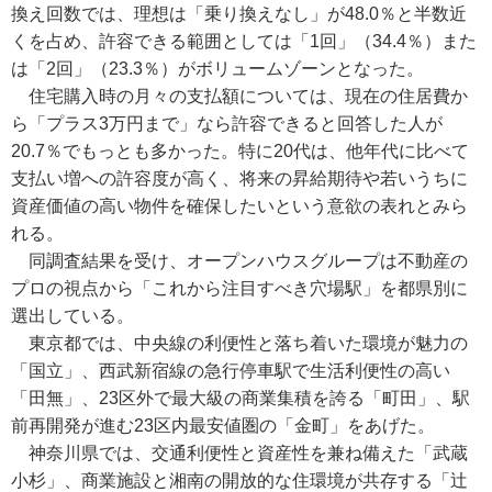
換え回数では、理想は「乗り換えなし」が48.0％と半数近
くを占め、許容できる範囲としては「1回」（34.4％）また
は「2回」（23.3％）がボリュームゾーンとなった。
住宅購入時の月々の支払額については、現在の住居費か
ら「プラス3万円まで」なら許容できると回答した人が
20.7％でもっとも多かった。特に20代は、他年代に比べて
支払い増への許容度が高く、将来の昇給期待や若いうちに
資産価値の高い物件を確保したいという意欲の表れとみら
れる。
同調査結果を受け、オープンハウスグループは不動産の
プロの視点から「これから注目すべき穴場駅」を都県別に
選出している。
東京都では、中央線の利便性と落ち着いた環境が魅力の
「国立」、西武新宿線の急行停車駅で生活利便性の高い
「田無」、23区外で最大級の商業集積を誇る「町田」、駅
前再開発が進む23区内最安値圏の「金町」をあげた。
神奈川県では、交通利便性と資産性を兼ね備えた「武蔵
小杉」、商業施設と湘南の開放的な住環境が共存する「辻