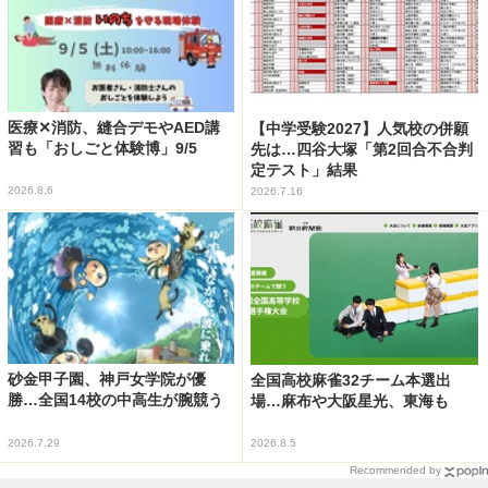
医療✕消防、縫合デモやAED講
【中学受験2027】人気校の併願
習も「おしごと体験博」9/5
先は…四谷大塚「第2回合不合判
定テスト」結果
2026.8.6
2026.7.16
砂金甲子園、神戸女学院が優
全国高校麻雀32チーム本選出
勝…全国14校の中高生が腕競う
場…麻布や大阪星光、東海も
2026.7.29
2026.8.5
Recommended by