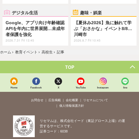
デジタル生活
趣味・娯楽
Google、アプリ向け年齢確認
【夏休み2026】魚に触れて学
APIを年内に世界展開…未成年
ぶ「おさかな」イベント8/8…
者保護を強化
川崎市
2026.7.31 Fri 13:45
2026.8.7 Fri 10:45
ホーム
›
教育イベント
›
高校生
›
記事
TOP
Home
Facebook
X
YouTube
Instagram
line
お問合せ
広告掲載
会社概要
リセマムについて
個人情報保護方針
リセマムは、株式会社イード（東証グロース上場）の運
営するサービスです。
証券コード：6038