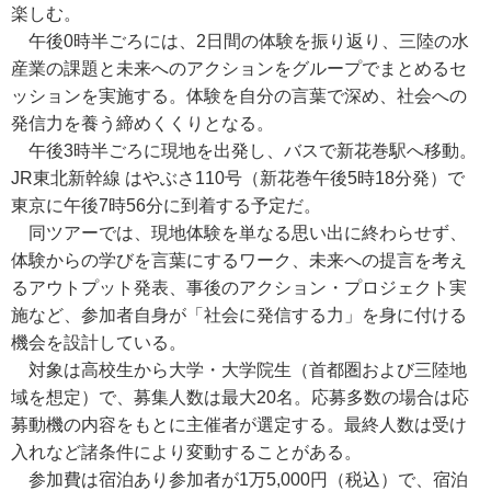
楽しむ。
午後0時半ごろには、2日間の体験を振り返り、三陸の水
産業の課題と未来へのアクションをグループでまとめるセ
ッションを実施する。体験を自分の言葉で深め、社会への
発信力を養う締めくくりとなる。
午後3時半ごろに現地を出発し、バスで新花巻駅へ移動。
JR東北新幹線 はやぶさ110号（新花巻午後5時18分発）で
東京に午後7時56分に到着する予定だ。
同ツアーでは、現地体験を単なる思い出に終わらせず、
体験からの学びを言葉にするワーク、未来への提言を考え
るアウトプット発表、事後のアクション・プロジェクト実
施など、参加者自身が「社会に発信する力」を身に付ける
機会を設計している。
対象は高校生から大学・大学院生（首都圏および三陸地
域を想定）で、募集人数は最大20名。応募多数の場合は応
募動機の内容をもとに主催者が選定する。最終人数は受け
入れなど諸条件により変動することがある。
参加費は宿泊あり参加者が1万5,000円（税込）で、宿泊