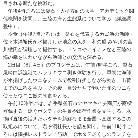
目される新たな挑戦だ。
午後4時ごろには釜石・大槌方面の大学・アカデミック関
係機関を訪問し、三陸の海と生態系について学ぶ（詳細調
整中）。
夕食（午後7時ごろ）は、釜石を代表するカゴ漁の漁師・
佐々木洋裕氏が水揚げした地産の魚を、和の膳 みや川の宮
川徹氏が調理して提供する。ドンコやアイナメなど三陸の
海の幸を味わいながら漁師との交流を深める。
2日目（8月4日）のプログラムは、午前7時半ごろ、釜石
尾崎白浜漁港でムラサキウニ剥き体験を行う。早朝に漁師
が水揚げしたウニをチームで役割分担しながら剥き、出荷
までの工程を学ぶ。その後、自分たちで剥いた旬のウニを
使ったウニご飯の朝食をとる。
午前10時半には、岩手県釜石市のヤマキイチ商店が商標
登録する「泳ぐホタテ」の生簀や出荷作業を見学する。水
揚げ直後の活きたホタテを新鮮なまま全国へ直送するこの
取組みについて、君ヶ洞社長から話を聞く。午前11時半ご
ろには隣接レストラン「与助」でホタテ尽くしのランチを