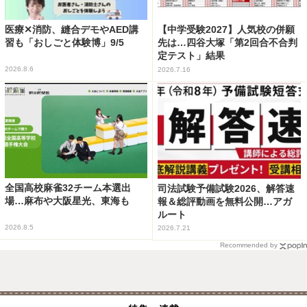
医療✕消防、縫合デモやAED講
【中学受験2027】人気校の併願
習も「おしごと体験博」9/5
先は…四谷大塚「第2回合不合判
定テスト」結果
2026.8.6
2026.7.16
全国高校麻雀32チーム本選出
司法試験予備試験2026、解答速
場…麻布や大阪星光、東海も
報＆総評動画を無料公開…アガ
ルート
2026.8.5
2026.7.21
Recommended by