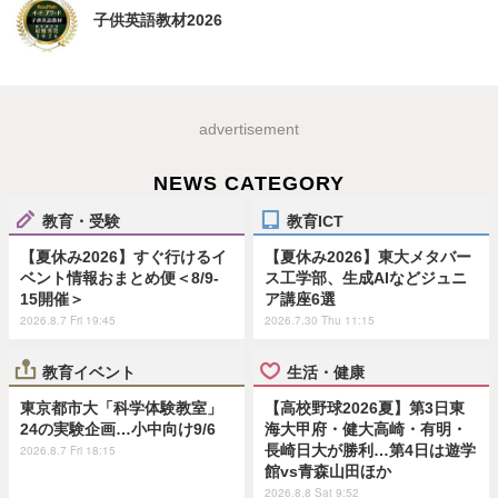
子供英語教材2026
advertisement
NEWS CATEGORY
教育・受験
教育ICT
【夏休み2026】すぐ行けるイ
【夏休み2026】東大メタバー
ベント情報おまとめ便＜8/9-
ス工学部、生成AIなどジュニ
15開催＞
ア講座6選
2026.8.7 Fri 19:45
2026.7.30 Thu 11:15
教育イベント
生活・健康
東京都市大「科学体験教室」
【高校野球2026夏】第3日東
24の実験企画…小中向け9/6
海大甲府・健大高崎・有明・
長崎日大が勝利…第4日は遊学
2026.8.7 Fri 18:15
館vs青森山田ほか
2026.8.8 Sat 9:52