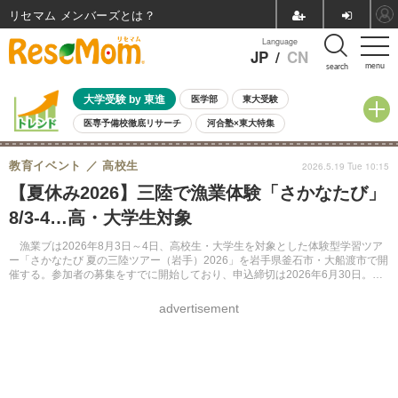
リセマム メンバーズ
Language
JP
/
CN
menu
search
大学受験 by 東進
医学部
東大受験
医専予備校徹底リサーチ
河合塾×東大特集
親子で考える大学選び
高校受験
中学受験
小学校受験
教育イベント
高校生
2026.5.19 Tue 10:15
共通テスト
夏休み
8月開催学校説明会・相談会
【夏休み2026】三陸で漁業体験「さかなたび」
8月開催イベント・WS
全国公立高校 過去問
人気記事
8/3-4…高・大学生対象
自由研究教材（小学生向け）
自由研究教材（中学生向け）
ランキング
漁業ブは2026年8月3日～4日、高校生・大学生を対象とした体験型学習ツア
ー「さかなたび 夏の三陸ツアー（岩手）2026」を岩手県釜石市・大船渡市で開
催する。参加者の募集をすでに開始しており、申込締切は2026年6月30日。同
ツアーは日本財団の助成プロジェクトとして実施される。
advertisement