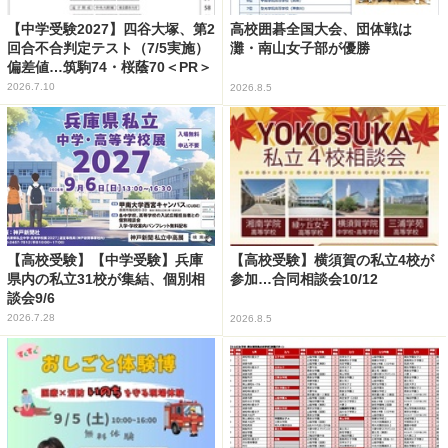
【中学受験2027】四谷大塚、第2
高校囲碁全国大会、団体戦は
回合不合判定テスト（7/5実施）
灘・南山女子部が優勝
偏差値…筑駒74・桜蔭70＜PR＞
2026.7.10
2026.8.5
【高校受験】【中学受験】兵庫
【高校受験】横須賀の私立4校が
県内の私立31校が集結、個別相
参加…合同相談会10/12
談会9/6
2026.7.28
2026.8.5