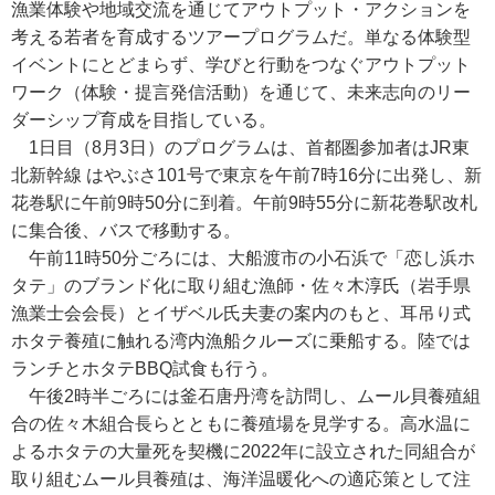
漁業体験や地域交流を通じてアウトプット・アクションを
考える若者を育成するツアープログラムだ。単なる体験型
イベントにとどまらず、学びと行動をつなぐアウトプット
ワーク（体験・提言発信活動）を通じて、未来志向のリー
ダーシップ育成を目指している。
1日目（8月3日）のプログラムは、首都圏参加者はJR東
北新幹線 はやぶさ101号で東京を午前7時16分に出発し、新
花巻駅に午前9時50分に到着。午前9時55分に新花巻駅改札
に集合後、バスで移動する。
午前11時50分ごろには、大船渡市の小石浜で「恋し浜ホ
タテ」のブランド化に取り組む漁師・佐々木淳氏（岩手県
漁業士会会長）とイザベル氏夫妻の案内のもと、耳吊り式
ホタテ養殖に触れる湾内漁船クルーズに乗船する。陸では
ランチとホタテBBQ試食も行う。
午後2時半ごろには釜石唐丹湾を訪問し、ムール貝養殖組
合の佐々木組合長らとともに養殖場を見学する。高水温に
よるホタテの大量死を契機に2022年に設立された同組合が
取り組むムール貝養殖は、海洋温暖化への適応策として注