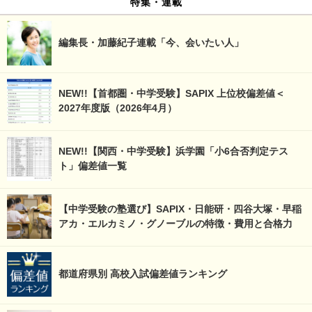
特集・連載
編集長・加藤紀子連載「今、会いたい人」
NEW!!【首都圏・中学受験】SAPIX 上位校偏差値＜
2027年度版（2026年4月）
NEW!!【関西・中学受験】浜学園「小6合否判定テス
ト」偏差値一覧
【中学受験の塾選び】SAPIX・日能研・四谷大塚・早稲
アカ・エルカミノ・グノーブルの特徴・費用と合格力
都道府県別 高校入試偏差値ランキング