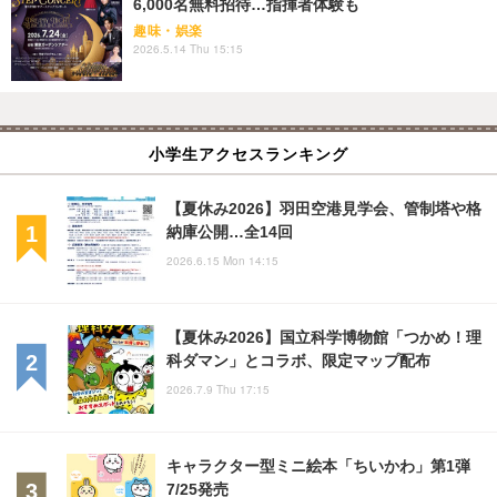
6,000名無料招待…指揮者体験も
趣味・娯楽
2026.5.14 Thu 15:15
小学生アクセスランキング
【夏休み2026】羽田空港見学会、管制塔や格
納庫公開…全14回
2026.6.15 Mon 14:15
【夏休み2026】国立科学博物館「つかめ！理
科ダマン」とコラボ、限定マップ配布
2026.7.9 Thu 17:15
キャラクター型ミニ絵本「ちいかわ」第1弾
7/25発売