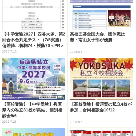
【中学受験2027】四谷大塚、第2
高校囲碁全国大会、団体戦は
回合不合判定テスト（7/5実施）
灘・南山女子部が優勝
偏差値…筑駒74・桜蔭70＜PR＞
2026.7.10
2026.8.5
【高校受験】【中学受験】兵庫
【高校受験】横須賀の私立4校が
県内の私立31校が集結、個別相
参加…合同相談会10/12
談会9/6
2026.7.28
2026.8.5