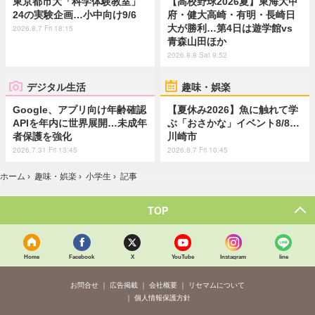
東京都市大「科学体験教室」
【高校野球2026夏】東海大甲
24の実験企画…小中向け9/6
府・健大高崎・有明・長崎日
大が勝利…第4日は遊学館vs
2026.8.7 Fri 18:15
青森山田ほか
2026.8.8 Sat 9:52
デジタル生活
趣味・娯楽
Google、アプリ向け年齢確認
【夏休み2026】魚に触れて学
APIを年内に世界展開…未成年
ぶ「おさかな」イベント8/8…
者保護を強化
川崎市
2026.7.31 Fri 13:45
2026.8.7 Fri 10:45
ホーム
›
趣味・娯楽
›
小学生
›
記事
TOP
Home
Facebook
X
YouTube
Instagram
line
お問合せ
広告掲載
会社概要
リセマムについて
個人情報保護方針