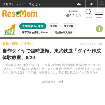
リセマム メンバーズ
Language
JP
/
CN
menu
search
大学受験 by 東進
医学部
東大受験
医専予備校徹底リサーチ
河合塾×東大特集
親子で考える大学選び
高校受験
中学受験
小学校受験
趣味・娯楽
小学生
2026.5.19 Tue 19:15
共通テスト
夏休み
8月開催学校説明会・相談会
自作ダイヤで臨時運転、東武鉄道「ダイヤ作成
8月開催イベント・WS
全国公立高校 過去問
人気記事
体験教室」6/20
自由研究教材（小学生向け）
自由研究教材（中学生向け）
ランキング
東武鉄道は2026年6月20日、一般非公開の東武鉄道総合教育訓練センターに
おいて、小学生以上を対象とした「ダイヤ作成体験教室」を開催する。プロの
ダイヤ作成担当者「スジ屋」が講師となり、参加者は鉄道ダイヤの作成を体
験。その後、自らが作成したダイヤで臨時運転される「634型スカイツリート
レイン」に乗車できる。
advertisement