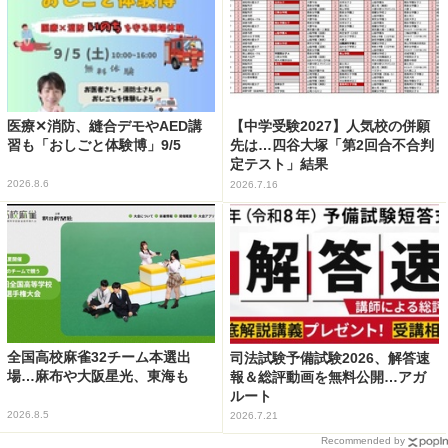
医療✕消防、縫合デモやAED講
【中学受験2027】人気校の併願
習も「おしごと体験博」9/5
先は…四谷大塚「第2回合不合判
定テスト」結果
2026.8.6
2026.7.16
全国高校麻雀32チーム本選出
司法試験予備試験2026、解答速
場…麻布や大阪星光、東海も
報＆総評動画を無料公開…アガ
ルート
2026.8.5
2026.7.21
Recommended by