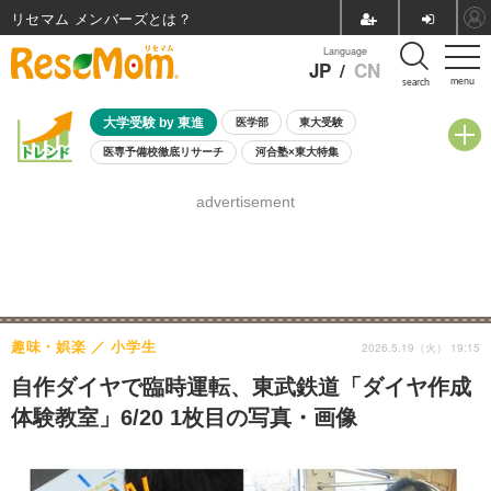
リセマム メンバーズ
Language
JP
/
CN
menu
search
大学受験 by 東進
医学部
東大受験
医専予備校徹底リサーチ
河合塾×東大特集
親子で考える大学選び
高校受験
中学受験
小学校受験
advertisement
共通テスト
夏休み
8月開催学校説明会・相談会
8月開催イベント・WS
全国公立高校 過去問
人気記事
自由研究教材（小学生向け）
自由研究教材（中学生向け）
ランキング
趣味・娯楽
小学生
2026.5.19（火） 19:15
自作ダイヤで臨時運転、東武鉄道「ダイヤ作成
体験教室」6/20 1枚目の写真・画像