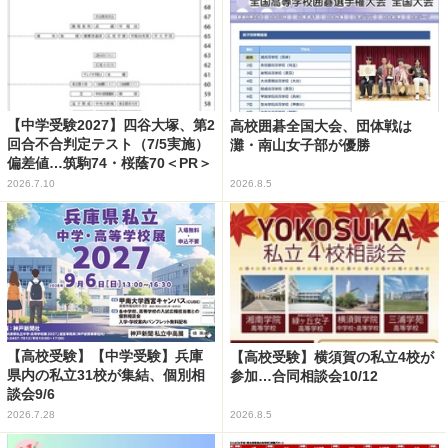
【中学受験2027】四谷大塚、第2
高校囲碁全国大会、団体戦は
回合不合判定テスト（7/5実施）
灘・南山女子部が優勝
偏差値…筑駒74・桜蔭70＜PR＞
2026.7.10
2026.8.5
【高校受験】【中学受験】兵庫
【高校受験】横須賀の私立4校が
県内の私立31校が集結、個別相
参加…合同相談会10/12
談会9/6
2026.7.28
2026.8.5