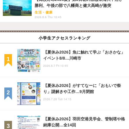
勝利、午後の部で八幡商と健大高崎が激突
生活・健康
2026.8.6 Thu 18:45
小学生アクセスランキング
【夏休み2026】魚に触れて学ぶ「おさかな」
イベント8/8…川崎市
2026.8.7 Fri 10:45
【夏休み2026】がすてなーに「おもいで祭
り」謎解きや工作…9月閉館
2026.7.28 Tue 14:15
【夏休み2026】羽田空港見学会、管制塔や格
納庫公開…全14回