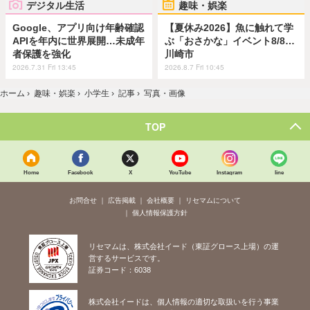
デジタル生活
趣味・娯楽
Google、アプリ向け年齢確認
【夏休み2026】魚に触れて学
APIを年内に世界展開…未成年
ぶ「おさかな」イベント8/8…
者保護を強化
川崎市
2026.7.31 Fri 13:45
2026.8.7 Fri 10:45
ホーム
›
趣味・娯楽
›
小学生
›
記事
›
写真・画像
TOP
Home
Facebook
X
YouTube
Instagram
line
お問合せ
広告掲載
会社概要
リセマムについて
個人情報保護方針
リセマムは、株式会社イード（東証グロース上場）の運
営するサービスです。
証券コード：6038
株式会社イードは、個人情報の適切な取扱いを行う事業