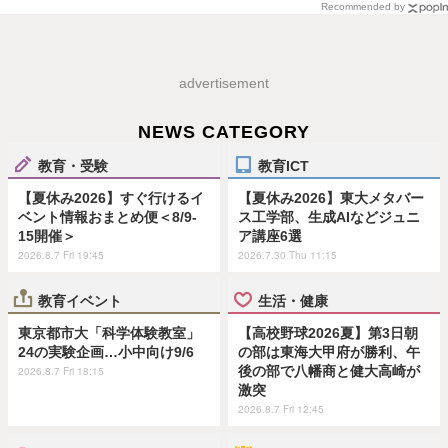
Recommended by
advertisement
NEWS CATEGORY
教育・受験
教育ICT
【夏休み2026】すぐ行けるイ
【夏休み2026】東大メタバー
ベント情報おまとめ便＜8/9-
ス工学部、生成AIなどジュニ
15開催＞
ア講座6選
2026.8.7 Fri 19:45
2026.7.30 Thu 11:15
教育イベント
生活・健康
東京都市大「科学体験教室」
【高校野球2026夏】第3日朝
24の実験企画…小中向け9/6
の部は東海大甲府が勝利、午
後の部で八幡商と健大高崎が
2026.8.7 Fri 18:15
激突
2026.8.7 Fri 12:45