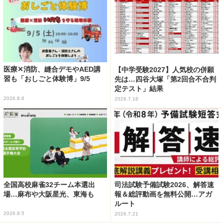
医療✕消防、縫合デモやAED講
【中学受験2027】人気校の併願
習も「おしごと体験博」9/5
先は…四谷大塚「第2回合不合判
定テスト」結果
2026.8.6
2026.7.16
全国高校麻雀32チーム本選出
司法試験予備試験2026、解答速
場…麻布や大阪星光、東海も
報＆総評動画を無料公開…アガ
ルート
2026.8.5
2026.7.21