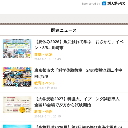
Sponsored by
関連ニュース
【夏休み2026】魚に触れて学ぶ「おさかな」イベ
ント8/8...川崎市
趣味・娯楽
2026.8.6 Thu 16:45
東京都市大「科学体験教室」24の実験企画...小中
向け9/6
教育イベント
2026.8.7 Fri 0:15
【大学受験2027】獨協大、イブニング試験導入...
全国13会場で夕方から試験開始
教育・受験
2026.8.6 Thu 20:15
【高校野球2026夏】第3日朝の部は東海大甲府が