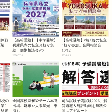
団体戦
【高校受験】【中学受験】
【高校受験】横須賀の私立
優勝
兵庫県内の私立31校が集
4校が参加…合同相談会
結、個別相談会9/6
10/12
2026.7.28
2026.8.5
気校の
全国高校麻雀32チーム本選
司法試験予備試験2026、解
第2
出場…麻布や大阪星光、東
答速報＆総評動画を無料公
」結果
海も
開…アガルート