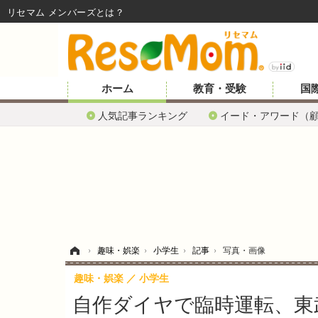
リセマム メンバーズ
ホーム
教育・受験
国
人気記事ランキング
イード・アワード（
ホーム
›
趣味・娯楽
›
小学生
›
記事
›
写真・画像
趣味・娯楽
小学生
自作ダイヤで臨時運転、東