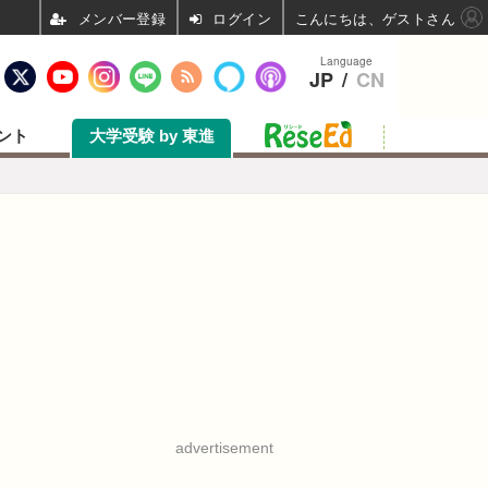
ログイン
こんにちは、ゲストさん
Language
JP
/
CN
ント
大学受験 by 東進
advertisement