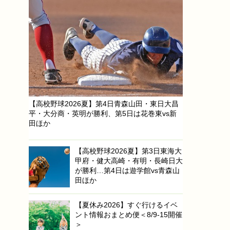
【高校野球2026夏】第4日青森山田・東日大昌
平・大分商・英明が勝利、第5日は花巻東vs新
田ほか
【高校野球2026夏】第3日東海大
甲府・健大高崎・有明・長崎日大
が勝利…第4日は遊学館vs青森山
田ほか
【夏休み2026】すぐ行けるイベ
ント情報おまとめ便＜8/9-15開催
＞