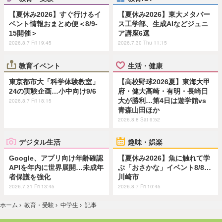
【夏休み2026】すぐ行けるイ
【夏休み2026】東大メタバー
ベント情報おまとめ便＜8/9-
ス工学部、生成AIなどジュニ
15開催＞
ア講座6選
2026.8.7 Fri 19:45
2026.7.30 Thu 11:15
教育イベント
生活・健康
東京都市大「科学体験教室」
【高校野球2026夏】東海大甲
24の実験企画…小中向け9/6
府・健大高崎・有明・長崎日
大が勝利…第4日は遊学館vs
2026.8.7 Fri 18:15
青森山田ほか
2026.8.8 Sat 9:52
デジタル生活
趣味・娯楽
Google、アプリ向け年齢確認
【夏休み2026】魚に触れて学
APIを年内に世界展開…未成年
ぶ「おさかな」イベント8/8…
者保護を強化
川崎市
2026.7.31 Fri 13:45
2026.8.7 Fri 10:45
ホーム
›
教育・受験
›
中学生
›
記事