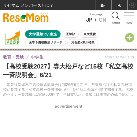
リセマム メンバーズ
Language
JP
/
CN
menu
search
大学受験 by 東進
医学部
東大受験
医専予備校徹底リサーチ
河合塾×東大特集
親子で考える大学選び
高校受験
中学受験
小学校受験
教育・受験
中学生
2026.5.20 Wed 9:15
共通テスト
夏休み
8月開催学校説明会・相談会
【高校受験2027】専大松戸など15校「私立高校
8月開催イベント・WS
全国公立高校 過去問
人気記事
一斉説明会」6/21
自由研究教材（小学生向け）
自由研究教材（中学生向け）
ランキング
常磐線沿線私立高校連絡協議会は2026年6月21日、常磐線沿線の私立高校15
校が参加する「私立高校一斉説明会in柏」を柏商工会議所4階で開催する。各校
のセミナー参加費は1家庭500円で、当日支払い。参加には事前のWeb予約が必
要となる。
advertisement