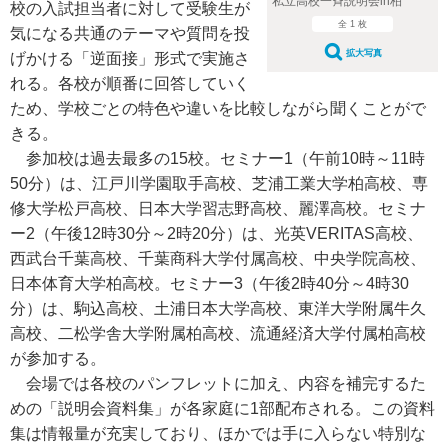
私立高校一斉説明会in柏
校の入試担当者に対して受験生が
全 1 枚
気になる共通のテーマや質問を投
拡大写真
げかける「逆面接」形式で実施さ
れる。各校が順番に回答していく
ため、学校ごとの特色や違いを比較しながら聞くことがで
きる。
参加校は過去最多の15校。セミナー1（午前10時～11時
50分）は、江戸川学園取手高校、芝浦工業大学柏高校、専
修大学松戸高校、日本大学習志野高校、麗澤高校。セミナ
ー2（午後12時30分～2時20分）は、光英VERITAS高校、
西武台千葉高校、千葉商科大学付属高校、中央学院高校、
日本体育大学柏高校。セミナー3（午後2時40分～4時30
分）は、駒込高校、土浦日本大学高校、東洋大学附属牛久
高校、二松学舎大学附属柏高校、流通経済大学付属柏高校
が参加する。
会場では各校のパンフレットに加え、内容を補完するた
めの「説明会資料集」が各家庭に1部配布される。この資料
集は情報量が充実しており、ほかでは手に入らない特別な