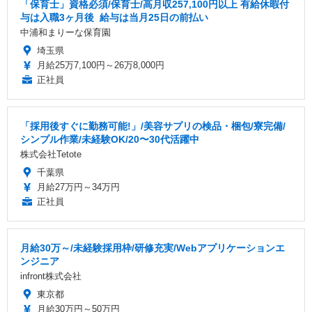
「保育士」資格必須/保育士/️高月収257,100円以上 ️有給休暇付
与は入職3ヶ月後 ️ 給与は当月25日の前払い
中浦和まりーな保育園
埼玉県
月給25万7,100円～26万8,000円
正社員
「採用後すぐに勤務可能!」/美容サプリの検品・梱包/寮完備/
シンプル作業/未経験OK/20〜30代活躍中
株式会社Tetote
千葉県
月給27万円～34万円
正社員
月給30万～/未経験採用枠/研修充実/Webアプリケーションエ
ンジニア
infront株式会社
東京都
月給30万円～50万円