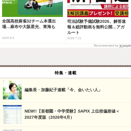
全国高校麻雀32チーム本選出
司法試験予備試験2026、解答速
場…麻布や大阪星光、東海も
報＆総評動画を無料公開…アガ
ルート
2026.8.5
2026.7.21
Recommended by
特集・連載
編集長・加藤紀子連載「今、会いたい人」
NEW!!【首都圏・中学受験】SAPIX 上位校偏差値＜
2027年度版（2026年4月）