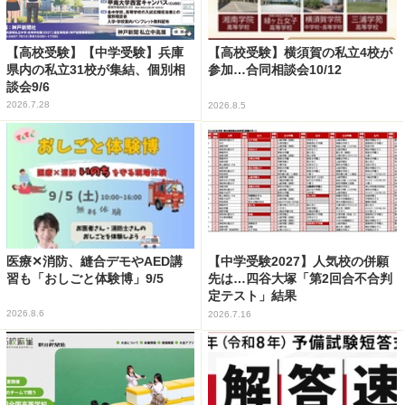
【高校受験】【中学受験】兵庫
【高校受験】横須賀の私立4校が
県内の私立31校が集結、個別相
参加…合同相談会10/12
談会9/6
2026.7.28
2026.8.5
医療✕消防、縫合デモやAED講
【中学受験2027】人気校の併願
習も「おしごと体験博」9/5
先は…四谷大塚「第2回合不合判
定テスト」結果
2026.8.6
2026.7.16