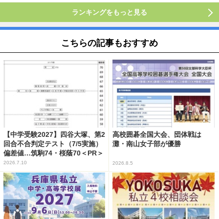
ランキングをもっと見る
こちらの記事もおすすめ
【中学受験2027】四谷大塚、第2
高校囲碁全国大会、団体戦は
回合不合判定テスト（7/5実施）
灘・南山女子部が優勝
偏差値…筑駒74・桜蔭70＜PR＞
2026.7.10
2026.8.5