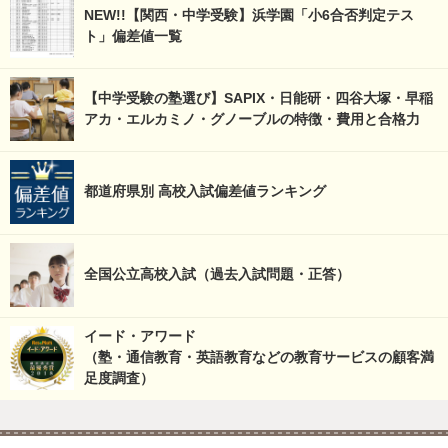
NEW!!【関西・中学受験】浜学園「小6合否判定テス
ト」偏差値一覧
【中学受験の塾選び】SAPIX・日能研・四谷大塚・早稲
アカ・エルカミノ・グノーブルの特徴・費用と合格力
都道府県別 高校入試偏差値ランキング
全国公立高校入試（過去入試問題・正答）
イード・アワード
（塾・通信教育・英語教育などの教育サービスの顧客満
足度調査）