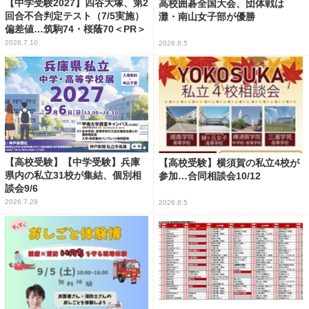
【中学受験2027】四谷大塚、第2
高校囲碁全国大会、団体戦は
回合不合判定テスト（7/5実施）
灘・南山女子部が優勝
偏差値…筑駒74・桜蔭70＜PR＞
2026.7.10
2026.8.5
【高校受験】【中学受験】兵庫
【高校受験】横須賀の私立4校が
県内の私立31校が集結、個別相
参加…合同相談会10/12
談会9/6
2026.7.28
2026.8.5