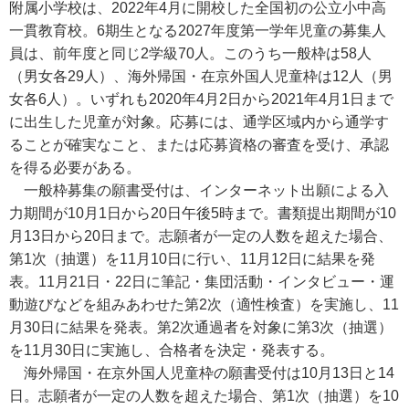
附属小学校は、2022年4月に開校した全国初の公立小中高
一貫教育校。6期生となる2027年度第一学年児童の募集人
員は、前年度と同じ2学級70人。このうち一般枠は58人
（男女各29人）、海外帰国・在京外国人児童枠は12人（男
女各6人）。いずれも2020年4月2日から2021年4月1日まで
に出生した児童が対象。応募には、通学区域内から通学す
ることが確実なこと、または応募資格の審査を受け、承認
を得る必要がある。
一般枠募集の願書受付は、インターネット出願による入
力期間が10月1日から20日午後5時まで。書類提出期間が10
月13日から20日まで。志願者が一定の人数を超えた場合、
第1次（抽選）を11月10日に行い、11月12日に結果を発
表。11月21日・22日に筆記・集団活動・インタビュー・運
動遊びなどを組みあわせた第2次（適性検査）を実施し、11
月30日に結果を発表。第2次通過者を対象に第3次（抽選）
を11月30日に実施し、合格者を決定・発表する。
海外帰国・在京外国人児童枠の願書受付は10月13日と14
日。志願者が一定の人数を超えた場合、第1次（抽選）を10