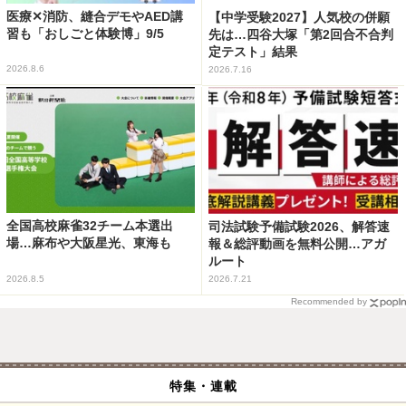
医療✕消防、縫合デモやAED講
【中学受験2027】人気校の併願
習も「おしごと体験博」9/5
先は…四谷大塚「第2回合不合判
定テスト」結果
2026.8.6
2026.7.16
全国高校麻雀32チーム本選出
司法試験予備試験2026、解答速
場…麻布や大阪星光、東海も
報＆総評動画を無料公開…アガ
ルート
2026.8.5
2026.7.21
Recommended by
特集・連載