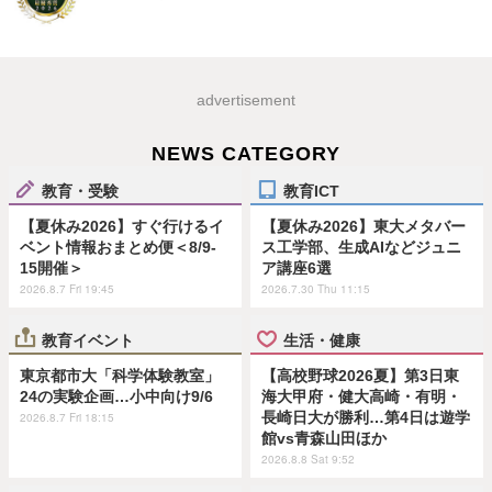
advertisement
NEWS CATEGORY
教育・受験
教育ICT
【夏休み2026】すぐ行けるイ
【夏休み2026】東大メタバー
ベント情報おまとめ便＜8/9-
ス工学部、生成AIなどジュニ
15開催＞
ア講座6選
2026.8.7 Fri 19:45
2026.7.30 Thu 11:15
教育イベント
生活・健康
東京都市大「科学体験教室」
【高校野球2026夏】第3日東
24の実験企画…小中向け9/6
海大甲府・健大高崎・有明・
長崎日大が勝利…第4日は遊学
2026.8.7 Fri 18:15
館vs青森山田ほか
2026.8.8 Sat 9:52