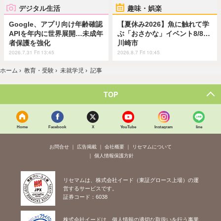
デジタル生活
趣味・娯楽
Google、アプリ向け年齢確認
【夏休み2026】魚に触れて学
APIを年内に世界展開…未成年
ぶ「おさかな」イベント8/8…
者保護を強化
川崎市
2026.7.31 Fri 13:45
2026.8.7 Fri 10:45
ホーム
›
教育・受験
›
未就学児
›
記事
TOP
Home
Facebook
X
YouTube
Instagram
line
お問合せ
広告掲載
会社概要
リセマムについて
個人情報保護方針
リセマムは、株式会社イード（東証グロース上場）の運
営するサービスです。
証券コード：6038
株式会社イードは、個人情報の適切な取扱いを行う事業