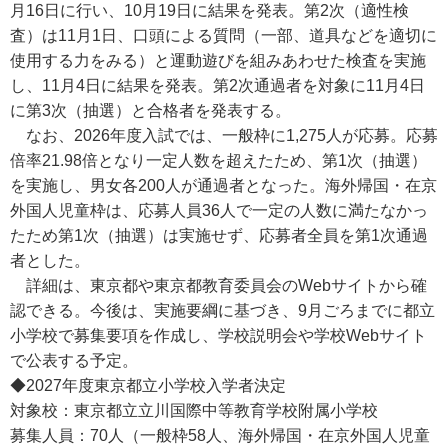
月16日に行い、10月19日に結果を発表。第2次（適性検
査）は11月1日、口頭による質問（一部、道具などを適切に
使用する力をみる）と運動遊びを組みあわせた検査を実施
し、11月4日に結果を発表。第2次通過者を対象に11月4日
に第3次（抽選）と合格者を発表する。
なお、2026年度入試では、一般枠に1,275人が応募。応募
倍率21.98倍となり一定人数を超えたため、第1次（抽選）
を実施し、男女各200人が通過者となった。海外帰国・在京
外国人児童枠は、応募人員36人で一定の人数に満たなかっ
たため第1次（抽選）は実施せず、応募者全員を第1次通過
者とした。
詳細は、東京都や東京都教育委員会のWebサイトから確
認できる。今後は、実施要綱に基づき、9月ごろまでに都立
小学校で募集要項を作成し、学校説明会や学校Webサイト
で公表する予定。
◆2027年度東京都立小学校入学者決定
対象校：東京都立立川国際中等教育学校附属小学校
募集人員：70人（一般枠58人、海外帰国・在京外国人児童