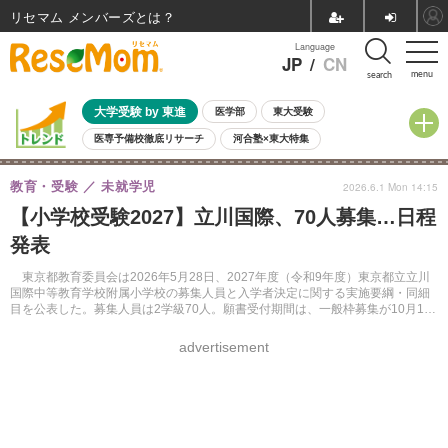
リセマム メンバーズ
Language
JP
/
CN
menu
search
大学受験 by 東進
医学部
東大受験
医専予備校徹底リサーチ
河合塾×東大特集
親子で考える大学選び
高校受験
中学受験
小学校受験
教育・受験
未就学児
2026.6.1 Mon 14:15
共通テスト
夏休み
8月開催学校説明会・相談会
【小学校受験2027】立川国際、70人募集…日程
8月開催イベント・WS
全国公立高校 過去問
人気記事
発表
自由研究教材（小学生向け）
自由研究教材（中学生向け）
ランキング
東京都教育委員会は2026年5月28日、2027年度（令和9年度）東京都立立川
国際中等教育学校附属小学校の募集人員と入学者決定に関する実施要綱・同細
目を公表した。募集人員は2学級70人。願書受付期間は、一般枠募集が10月1日
から20日、海外帰国・在京外国人児童枠が10月13日と14日。
advertisement