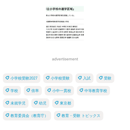
advertisement
小学校受験2027
小学校受験
入試
受験
学校
倍率
小中一貫校
中等教育学校
未就学児
幼児
東京都
教育委員会（教育庁）
教育・受験 トピックス