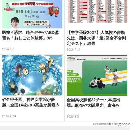
医療✕消防、縫合デモやAED講
【中学受験2027】人気校の併願
習も「おしごと体験博」9/5
先は…四谷大塚「第2回合不合判
定テスト」結果
2026.8.6
2026.7.16
砂金甲子園、神戸女学院が優
全国高校麻雀32チーム本選出
勝…全国14校の中高生が腕競う
場…麻布や大阪星光、東海も
2026.7.29
2026.8.5
Recommended by