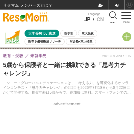
リセマム メンバーズ
Language
JP
/
CN
menu
search
大学受験 by 東進
医学部
東大受験
医専予備校徹底リサーチ
河合塾×東大特集
親子で考える大学選び
高校受験
中学受験
小学校受験
教育・受験
未就学児
2026.6.3 Wed 16:15
共通テスト
夏休み
8月開催学校説明会・相談会
5歳から保護者と一緒に挑戦できる「思考力チ
8月開催イベント・WS
全国公立高校 過去問
人気記事
ャレンジ」
自由研究教材（小学生向け）
自由研究教材（中学生向け）
ランキング
ソニー・グローバルエデュケーションは、「考える力」を可視化するオンラ
インコンテスト「思考力チャレンジ」の2回目を2026年7月18日から8月22日に
かけて開催する。推奨年齢は5歳からで、参加費は無料。スマートフォンでの受
検にも対応予定で、学校・塾・教育関連企業などの団体参加も受け付けてい
る。
advertisement