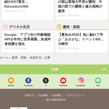
紹介8/27東京…
の部は東海大甲府が勝利、午
EducationUSA
後の部で八幡商と健大高崎が
激突
2026.8.7 Fri 11:15
2026.8.7 Fri 12:45
デジタル生活
趣味・娯楽
Google、アプリ向け年齢確認
【夏休み2026】魚に触れて学
APIを年内に世界展開…未成年
ぶ「おさかな」イベント8/8…
者保護を強化
川崎市
2026.7.31 Fri 13:45
2026.8.7 Fri 10:45
ホーム
›
教育・受験
›
未就学児
›
記事
TOP
Home
Facebook
X
YouTube
Instagram
line
お問合せ
広告掲載
会社概要
リセマムについて
個人情報保護方針