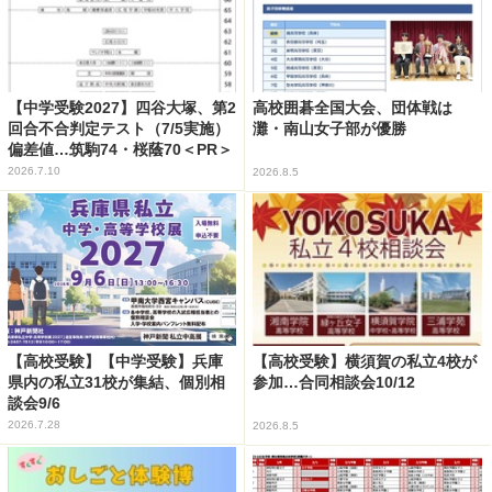
【中学受験2027】四谷大塚、第2
高校囲碁全国大会、団体戦は
回合不合判定テスト（7/5実施）
灘・南山女子部が優勝
偏差値…筑駒74・桜蔭70＜PR＞
2026.7.10
2026.8.5
【高校受験】【中学受験】兵庫
【高校受験】横須賀の私立4校が
県内の私立31校が集結、個別相
参加…合同相談会10/12
談会9/6
2026.7.28
2026.8.5