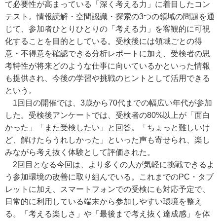
て必要性が高まっている「深く考える力」に着目したコン
テスト。情報読解・空間認識・探索の3つの領域の問題を通
じて、参加者ひとりひとりの「考える力」を客観的に可視
化することを目的としている。受検後には領域ごとの得
意・不得意を確認できる分析レポートに加え、受検者の思
考特性が将来どのような仕事に向いているかといった情報
も提供され、今後の学習や挑戦のヒントとして活用できる
という。
1回目の開催では、3歳から70代までの幅広い年代が参加
した。受検後アンケートでは、受検者の80%以上が「面白
かった」「また受検したい」と回答。「ちょっと難しいけ
ど、解けたらうれしかった」といった声も寄せられ、楽し
みながら考え抜く体験として評価された。
2回目となる今回は、より多くの人が気軽に挑戦できるよ
う参加環境の改善に取り組んでいる。これまでのPC・タブ
レットに加え、スマートフォンでの受検にも対応予定で、
日常的に利用している端末から参加しやすい環境を整え
る。「考える楽しさ」や「最後まで考え抜く達成感」を体