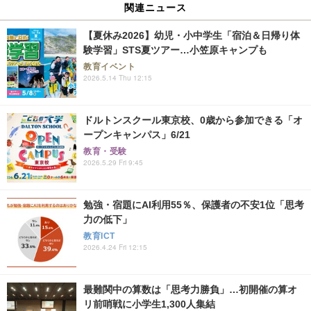
関連ニュース
【夏休み2026】幼児・小中学生「宿泊＆日帰り体
験学習」STS夏ツアー…小笠原キャンプも
教育イベント
2026.5.14 Thu 12:15
ドルトンスクール東京校、0歳から参加できる「オ
ープンキャンパス」6/21
教育・受験
2026.5.29 Fri 9:45
勉強・宿題にAI利用55％、保護者の不安1位「思考
力の低下」
教育ICT
2026.4.24 Fri 12:15
最難関中の算数は「思考力勝負」…初開催の算オ
リ前哨戦に小学生1,300人集結