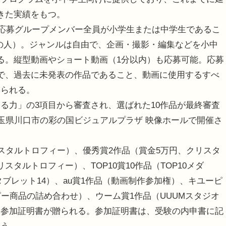
きた実績をもつ。
は応募グループメンバー全員が小学生または中学生であるこ
月1日の人）。ジャンルは自由で、企画・撮影・編集などを小中
る。縦型動画やショート動画（1分以内）も応募可能。応募
で、過去に未発表の作品であること、動画に使用するすべ
められる。
力」の3項目から審査され、選ばれた10作品が最終審査
埼玉県川口市の彩の国ビジュアルプラザ 映像ホールで開催さ
スタルトロフィー）、優秀賞2作品（賞金5万円、クリスタ
タルトロフィー）、TOP10賞10作品（TOP10メダ
ンタブレット14）、au賞1作品（動画制作参加権）、キユーピ
ー商品の詰め合わせ）、ウーム賞1作品（UUUMスタジオ
に参加証明書が贈られる。参加証明書は、受験の内申書に記