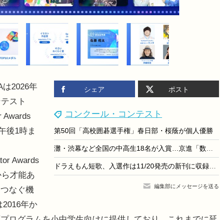
2026年
シェア
ポスト
ンテスト
コンクール・コンテスト
Awards
午後1時ま
第50回「高校囲碁選手権」春日部・桜蔭が個人優勝
灘・渋幕など全国の中高生18名が入賞…京進「数学解法コンテスト」結果発表
 Awards
ドラえもん短歌、入選作は11/20発売の新刊に収録…9/3締切
から才能あ
編集部にメッセージを送る
をつなぐ機
2016年か
育プログラムを小中学生向けに提供しており、これまでに延