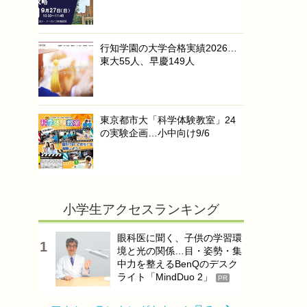
行知学園の大学合格実績2026…
東大55人、早慶149人
東京都市大「科学体験教室」24
の実験企画…小中向け9/6
小学生アクセスランキング
眼科医に聞く、子供の学習環
境と光の関係…目・姿勢・集
中力を整えるBenQのデスク
ライト「MindDuo 2」
PR