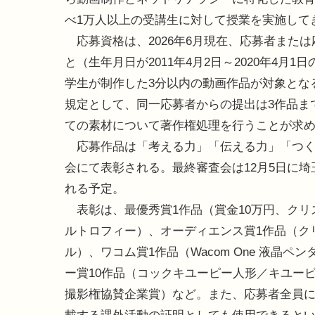
べ1万人以上の受講生に対して授業を実施して
応募資格は、2026年6月現在、応募者また
と（生年月日が2011年4月2日～2020年4
学生が制作した3分以内の動画作品が対象とな
規定として、同一応募者からの提出は3作品ま
ての素材について著作権処理を行うことが求
応募作品は「考える力」「伝える力」「つくる
会にて表彰される。最終審査会は12月5日に
れる予定。
表彰は、最優秀賞1作品（賞金10万円、クリ
ルトロフィー）、オーディエンス賞1作品（クリス
ル）、ワコム賞1作品（Wacom One 液晶ペ
ー賞10作品（コックキユーピー人形／キユーピ
撮影権協賛企業賞）など。また、応募者全員