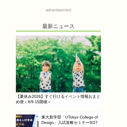
advertisement
最新ニュース
【夏休み2026】すぐ行けるイベント情報おまと
め便＜8/9-15開催＞
東大新学部「UTokyo College of
Design」入試攻略セミナー9/27