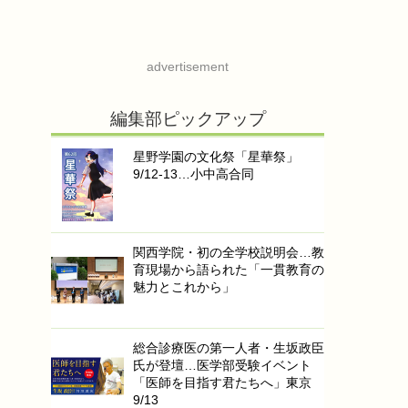
advertisement
編集部ピックアップ
星野学園の文化祭「星華祭」
9/12-13…小中高合同
関西学院・初の全学校説明会…教
育現場から語られた「一貫教育の
魅力とこれから」
総合診療医の第一人者・生坂政臣
氏が登壇…医学部受験イベント
「医師を目指す君たちへ」東京
9/13