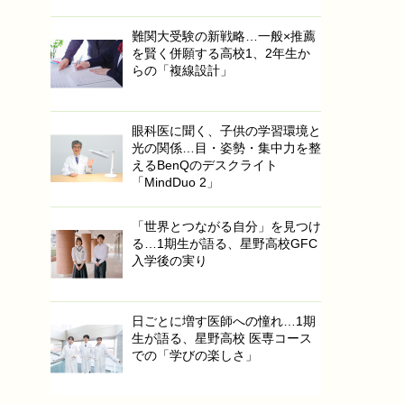
難関大受験の新戦略…一般×推薦
を賢く併願する高校1、2年生か
らの「複線設計」
眼科医に聞く、子供の学習環境と
光の関係…目・姿勢・集中力を整
えるBenQのデスクライト
「MindDuo 2」
「世界とつながる自分」を見つけ
る…1期生が語る、星野高校GFC
入学後の実り
日ごとに増す医師への憧れ…1期
生が語る、星野高校 医専コース
での「学びの楽しさ」