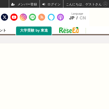
ログイン
こんにちは、ゲストさん
Language
JP
/
CN
ント
大学受験 by 東進