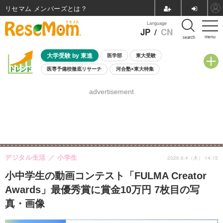
リセマム メンバーズ
Language
JP
/
CN
menu
search
大学受験 by 東進
医学部
東大受験
医専予備校徹底リサーチ
河合塾×東大特集
親子で考える大学選び
高校受験
中学受験
小学校受験
advertisement
共通テスト
夏休み
8月開催学校説明会・相談会
8月開催イベント・WS
全国公立高校 過去問
人気記事
自由研究教材（小学生向け）
自由研究教材（中学生向け）
ランキング
デジタル生活
小学生
2026.6.4（木） 14:15
小中学生の動画コンテスト「FULMA Creator
Awards」最優秀賞に賞金10万円 7枚目の写
真・画像