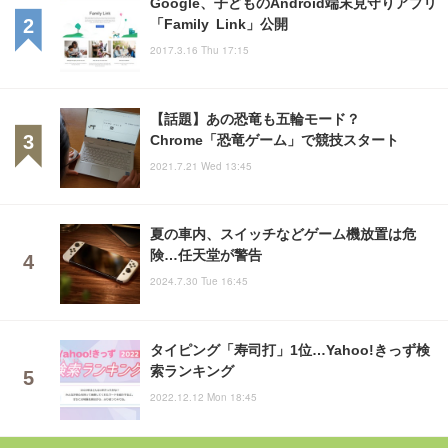
Google、子どものAndroid端末見守りアプリ
「Family Link」公開
2017.3.16 Thu 17:15
【話題】あの恐竜も五輪モード？
Chrome「恐竜ゲーム」で競技スタート
2021.7.21 Wed 13:45
夏の車内、スイッチなどゲーム機放置は危
険…任天堂が警告
2024.7.30 Tue 16:45
タイピング「寿司打」1位…Yahoo!きっず検
索ランキング
2022.12.12 Mon 18:45