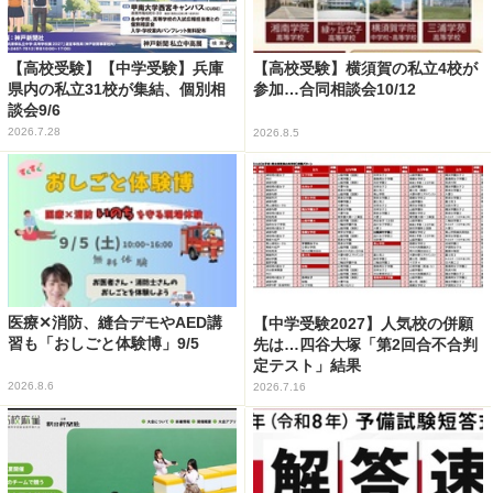
【高校受験】【中学受験】兵庫
【高校受験】横須賀の私立4校が
県内の私立31校が集結、個別相
参加…合同相談会10/12
談会9/6
2026.7.28
2026.8.5
医療✕消防、縫合デモやAED講
【中学受験2027】人気校の併願
習も「おしごと体験博」9/5
先は…四谷大塚「第2回合不合判
定テスト」結果
2026.8.6
2026.7.16