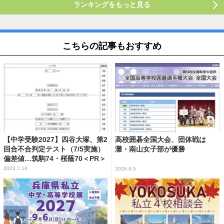
ランキングをもっと見る
こちらの記事もおすすめ
【中学受験2027】四谷大塚、第2
高校囲碁全国大会、団体戦は
回合不合判定テスト（7/5実施）
灘・南山女子部が優勝
偏差値…筑駒74・桜蔭70＜PR＞
2026.7.10
2026.8.5