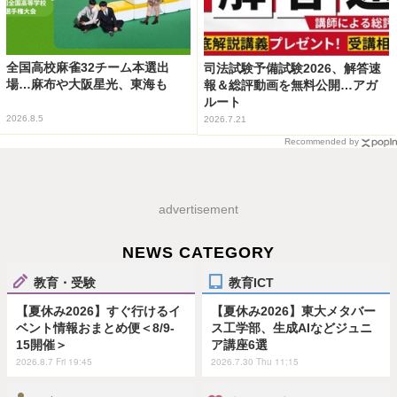
全国高校麻雀32チーム本選出
司法試験予備試験2026、解答速
場…麻布や大阪星光、東海も
報＆総評動画を無料公開…アガ
ルート
2026.8.5
2026.7.21
Recommended by
advertisement
NEWS CATEGORY
教育・受験
教育ICT
【夏休み2026】すぐ行けるイ
【夏休み2026】東大メタバー
ベント情報おまとめ便＜8/9-
ス工学部、生成AIなどジュニ
15開催＞
ア講座6選
2026.8.7 Fri 19:45
2026.7.30 Thu 11:15