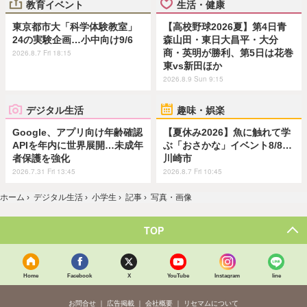
教育イベント
生活・健康
東京都市大「科学体験教室」
【高校野球2026夏】第4日青
24の実験企画…小中向け9/6
森山田・東日大昌平・大分
商・英明が勝利、第5日は花巻
2026.8.7 Fri 18:15
東vs新田ほか
2026.8.9 Sun 9:15
デジタル生活
趣味・娯楽
Google、アプリ向け年齢確認
【夏休み2026】魚に触れて学
APIを年内に世界展開…未成年
ぶ「おさかな」イベント8/8…
者保護を強化
川崎市
2026.7.31 Fri 13:45
2026.8.7 Fri 10:45
ホーム
›
デジタル生活
›
小学生
›
記事
›
写真・画像
TOP
Home
Facebook
X
YouTube
Instagram
line
お問合せ
広告掲載
会社概要
リセマムについて