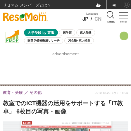
リセマム メンバーズ
Language
JP
/
CN
menu
search
大学受験 by 東進
医学部
東大受験
医専予備校徹底リサーチ
河合塾×東大特集
親子で考える大学選び
高校受験
中学受験
小学校受験
advertisement
共通テスト
夏休み
8月開催学校説明会・相談会
8月開催イベント・WS
全国公立高校 過去問
人気記事
自由研究教材（小学生向け）
自由研究教材（中学生向け）
ランキング
教育・受験
その他
2010.12.22（水） 18:05
教室でのICT機器の活用をサポートする「IT教
卓」 6枚目の写真・画像