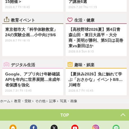
15開催＞
ア講座6選
2026.8.7 Fri 19:45
2026.7.30 Thu 11:15
教育イベント
生活・健康
東京都市大「科学体験教室」
【高校野球2026夏】第4日青
24の実験企画…小中向け9/6
森山田・東日大昌平・大分
商・英明が勝利、第5日は花巻
2026.8.7 Fri 18:15
東vs新田ほか
2026.8.9 Sun 9:15
デジタル生活
趣味・娯楽
Google、アプリ向け年齢確認
【夏休み2026】魚に触れて学
APIを年内に世界展開…未成年
ぶ「おさかな」イベント8/8…
者保護を強化
川崎市
2026.7.31 Fri 13:45
2026.8.7 Fri 10:45
ホーム
›
教育・受験
›
その他
›
記事
›
写真・画像
TOP