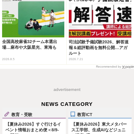
全国高校麻雀32チーム本選出
司法試験予備試験2026、解答速
場…麻布や大阪星光、東海も
報＆総評動画を無料公開…アガ
ルート
2026.8.5
2026.7.21
Recommended by
advertisement
NEWS CATEGORY
教育・受験
教育ICT
【夏休み2026】すぐ行けるイ
【夏休み2026】東大メタバー
ベント情報おまとめ便＜8/9-
ス工学部、生成AIなどジュニ