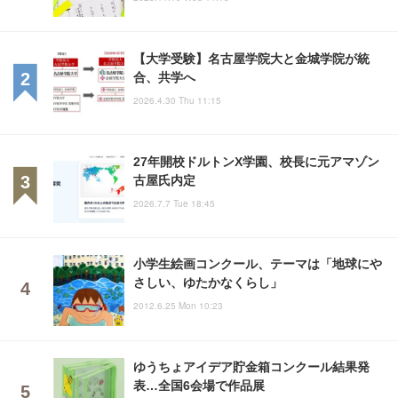
【大学受験】名古屋学院大と金城学院が統
合、共学へ
2026.4.30 Thu 11:15
27年開校ドルトンX学園、校長に元アマゾン
古屋氏内定
2026.7.7 Tue 18:45
小学生絵画コンクール、テーマは「地球にや
さしい、ゆたかなくらし」
2012.6.25 Mon 10:23
ゆうちょアイデア貯金箱コンクール結果発
表…全国6会場で作品展