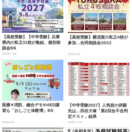
【高校受験】【中学受験】兵庫
【高校受験】横須賀の私立4校が
県内の私立31校が集結、個別相
参加…合同相談会10/12
談会9/6
2026.7.28
2026.8.5
医療✕消防、縫合デモやAED講
【中学受験2027】人気校の併願
習も「おしごと体験博」9/5
先は…四谷大塚「第2回合不合判
定テスト」結果
2026.8.6
2026.7.16