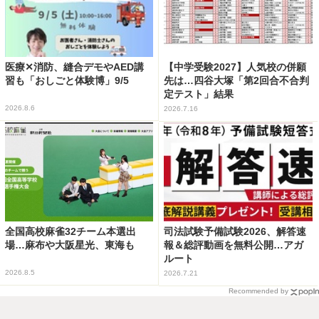
医療✕消防、縫合デモやAED講
【中学受験2027】人気校の併願
習も「おしごと体験博」9/5
先は…四谷大塚「第2回合不合判
定テスト」結果
2026.8.6
2026.7.16
全国高校麻雀32チーム本選出
司法試験予備試験2026、解答速
場…麻布や大阪星光、東海も
報＆総評動画を無料公開…アガ
ルート
2026.8.5
2026.7.21
Recommended by