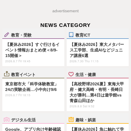
advertisement
NEWS CATEGORY
教育・受験
教育ICT
【夏休み2026】すぐ行けるイ
【夏休み2026】東大メタバー
ベント情報おまとめ便＜8/9-
ス工学部、生成AIなどジュニ
15開催＞
ア講座6選
2026.8.7 Fri 19:45
2026.7.30 Thu 11:15
教育イベント
生活・健康
東京都市大「科学体験教室」
【高校野球2026夏】東海大甲
24の実験企画…小中向け9/6
府・健大高崎・有明・長崎日
大が勝利…第4日は遊学館vs
2026.8.7 Fri 18:15
青森山田ほか
2026.8.8 Sat 9:52
デジタル生活
趣味・娯楽
Google、アプリ向け年齢確認
【夏休み2026】魚に触れて学