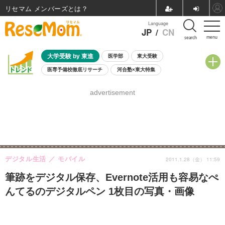
リセマム メンバーズ
Language
JP
/
CN
menu
search
大学受験 by 東進
医学部
東大受験
医専予備校徹底リサーチ
河合塾×東大特集
親子で考える大学選び
高校受験
中学受験
小学校受験
advertisement
共通テスト
夏休み
8月開催学校説明会・相談会
8月開催イベント・WS
全国公立高校 過去問
人気記事
自由研究教材（小学生向け）
自由研究教材（中学生向け）
ランキング
デジタル生活
モバイル
2011.1.28（金） 11:59
筆跡をデジタル保存、Evernote活用も容易なぺ
んてるのデジタルペン 1枚目の写真・画像