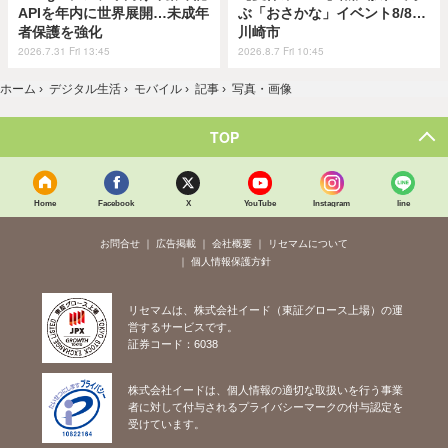
APIを年内に世界展開…未成年
ぶ「おさかな」イベント8/8…
者保護を強化
川崎市
2026.7.31 Fri 13:45
2026.8.7 Fri 10:45
ホーム
›
デジタル生活
›
モバイル
›
記事
›
写真・画像
TOP
Home
Facebook
X
YouTube
Instagram
line
お問合せ
広告掲載
会社概要
リセマムについて
個人情報保護方針
リセマムは、株式会社イード（東証グロース上場）の運
営するサービスです。
証券コード：6038
株式会社イードは、個人情報の適切な取扱いを行う事業
者に対して付与されるプライバシーマークの付与認定を
受けています。