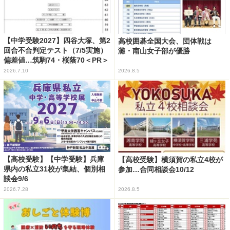
【中学受験2027】四谷大塚、第2
高校囲碁全国大会、団体戦は
回合不合判定テスト（7/5実施）
灘・南山女子部が優勝
偏差値…筑駒74・桜蔭70＜PR＞
2026.7.10
2026.8.5
【高校受験】【中学受験】兵庫
【高校受験】横須賀の私立4校が
県内の私立31校が集結、個別相
参加…合同相談会10/12
談会9/6
2026.7.28
2026.8.5