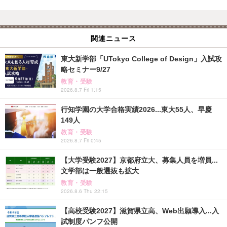
関連ニュース
東大新学部「UTokyo College of Design」入試攻
略セミナー9/27
教育・受験
2026.8.7 Fri 1:15
行知学園の大学合格実績2026...東大55人、早慶
149人
教育・受験
2026.8.7 Fri 0:45
【大学受験2027】京都府立大、募集人員を増員...
文学部は一般選抜も拡大
教育・受験
2026.8.6 Thu 22:15
【高校受験2027】滋賀県立高、Web出願導入...入
試制度パンフ公開