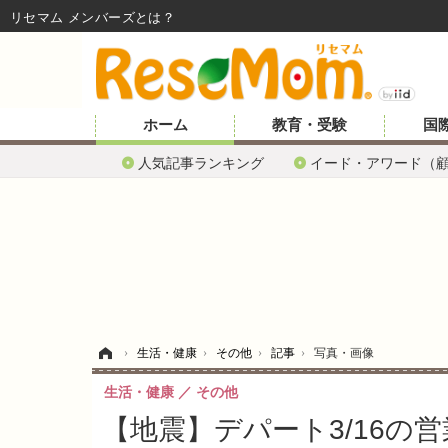
リセマム メンバーズ
ホーム
教育・受験
国
人気記事ランキング
イード・アワード（
ホーム
›
生活・健康
›
その他
›
記事
›
写真・画像
生活・健康
その他
【地震】デパート3/16の