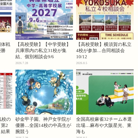
団体戦
【高校受験】【中学受験】
【高校受験】横須賀の私立
優勝
兵庫県内の私立31校が集
4校が参加…合同相談会
結、個別相談会9/6
10/12
2026.7.28
2026.8.5
気校の
砂金甲子園、神戸女学院が
全国高校麻雀32チーム本選
第2
優勝…全国14校の中高生が
出場…麻布や大阪星光、東
」結果
腕競う
海も
2026.7.29
2026.8.5