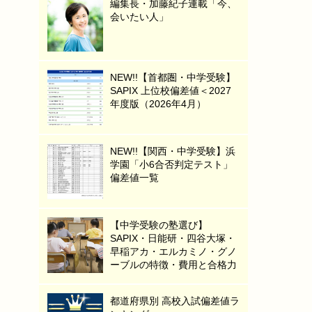
編集長・加藤紀子連載「今、
会いたい人」
NEW!!【首都圏・中学受験】
SAPIX 上位校偏差値＜2027
年度版（2026年4月）
NEW!!【関西・中学受験】浜
学園「小6合否判定テスト」
偏差値一覧
【中学受験の塾選び】
SAPIX・日能研・四谷大塚・
早稲アカ・エルカミノ・グノ
ーブルの特徴・費用と合格力
都道府県別 高校入試偏差値ラ