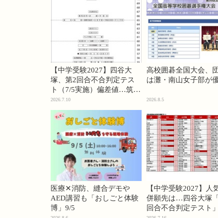
【中学受験2027】四谷大
高校囲碁全国大会、
塚、第2回合不合判定テス
は灘・南山女子部が
ト（7/5実施）偏差値…筑駒
74・桜蔭70＜PR＞
2026.7.10
2026.8.5
医療✕消防、縫合デモや
【中学受験2027】人
AED講習も「おしごと体験
併願先は…四谷大塚「
博」9/5
回合不合判定テスト
2026.8.6
2026.7.16