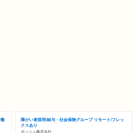
 働
障がい者採用/給与・社会保険グループ リモート/フレッ
クスあり
ボッシュ株式会社