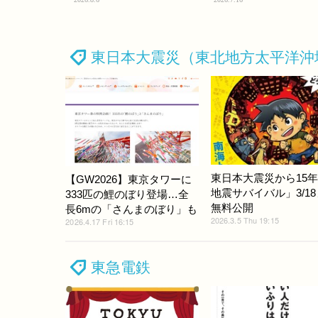
東日本大震災（東北地方太平洋沖
東日本大震災から15
【GW2026】東京タワーに
地震サバイバル」3/1
333匹の鯉のぼり登場…全
無料公開
長6mの「さんまのぼり」も
2026.3.5 Thu 19:15
2026.4.17 Fri 16:15
東急電鉄