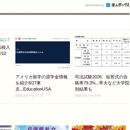
Sponsored by
高校入
10
アメリカ留学の奨学金情報
司法試験2026、短答式の合
を紹介8/27東
格率79.3%...早大など大学院
京...EducationUSA
別結果も
2026.8.6 Thu 17:15
2026.8.6 Thu 0:45