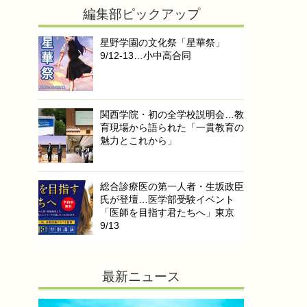
編集部ピックアップ
星野学園の文化祭「星華祭」
9/12-13…小中高合同
関西学院・初の全学校説明会…教
育現場から語られた「一貫教育の
魅力とこれから」
総合診療医の第一人者・生坂政臣
氏が登壇…医学部受験イベント
「医師を目指す君たちへ」東京
9/13
最新ニュース