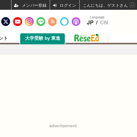
ログイン
こんにちは、ゲストさん
Language
JP
/
CN
ント
大学受験 by 東進
advertisement