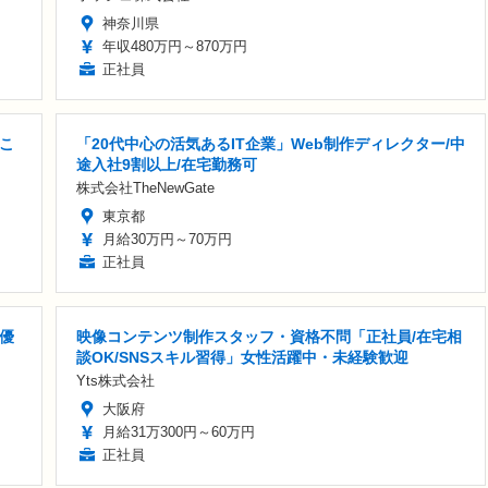
神奈川県
年収480万円～870万円
正社員
こ
「20代中心の活気あるIT企業」Web制作ディレクター/中
途入社9割以上/在宅勤務可
株式会社TheNewGate
東京都
月給30万円～70万円
正社員
優
映像コンテンツ制作スタッフ・資格不問「正社員/在宅相
談OK/SNSスキル習得」女性活躍中・未経験歓迎
Yts株式会社
大阪府
月給31万300円～60万円
正社員