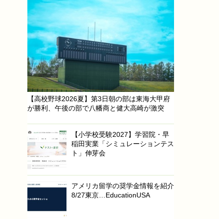
【高校野球2026夏】第3日朝の部は東海大甲府
が勝利、午後の部で八幡商と健大高崎が激突
【小学校受験2027】学習院・早
稲田実業「シミュレーションテス
ト」伸芽会
アメリカ留学の奨学金情報を紹介
8/27東京…EducationUSA