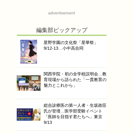
advertisement
編集部ピックアップ
星野学園の文化祭「星華祭」
9/12-13…小中高合同
関西学院・初の全学校説明会…教
育現場から語られた「一貫教育の
魅力とこれから」
総合診療医の第一人者・生坂政臣
氏が登壇…医学部受験イベント
「医師を目指す君たちへ」東京
9/13