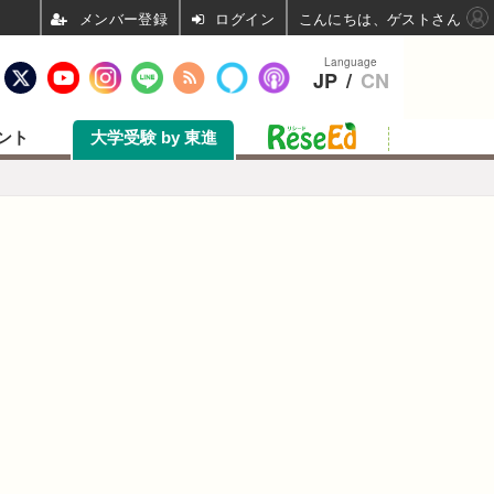
ログイン
こんにちは、ゲストさん
Language
JP
/
CN
ント
大学受験 by 東進