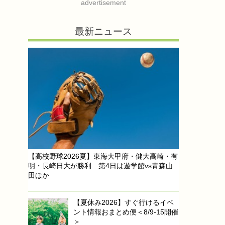
advertisement
最新ニュース
【高校野球2026夏】東海大甲府・健大高崎・有
明・長崎日大が勝利…第4日は遊学館vs青森山
田ほか
【夏休み2026】すぐ行けるイベ
ント情報おまとめ便＜8/9-15開催
＞