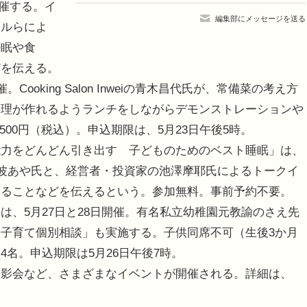
を開催する。イ
編集部にメッセージを送る
ナルらによ
睡眠や食
どを伝える。
oking Salon Inweiの青木昌代氏が、常備菜の考え方
料理が作れるようランチをしながらデモンストレーションや
500円（税込）。申込期限は、5月23日午後5時。
力をどんどん引き出す 子どものためのベスト睡眠」は、
愛波あや氏と、経営者・投資家の池澤摩耶氏によるトークイ
いることなどを伝えるという。参加無料。事前予約不要。
、5月27日と28日開催。有名私立幼稚園元教諭のさえ先
子育て個別相談」も実施する。子供同席不可（生後3か月
名。申込期限は5月26日午後7時。
影会など、さまざまなイベントが開催される。詳細は、