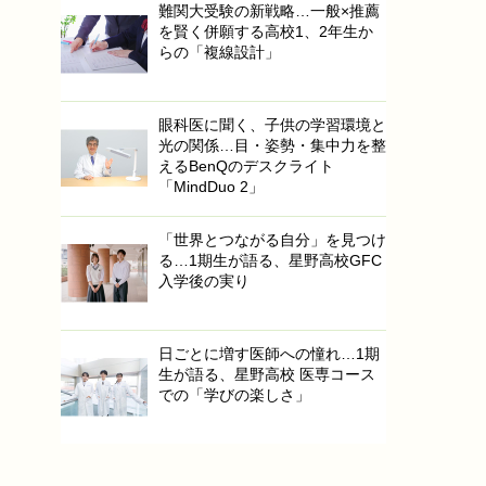
難関大受験の新戦略…一般×推薦
を賢く併願する高校1、2年生か
らの「複線設計」
眼科医に聞く、子供の学習環境と
光の関係…目・姿勢・集中力を整
えるBenQのデスクライト
「MindDuo 2」
「世界とつながる自分」を見つけ
る…1期生が語る、星野高校GFC
入学後の実り
日ごとに増す医師への憧れ…1期
生が語る、星野高校 医専コース
での「学びの楽しさ」