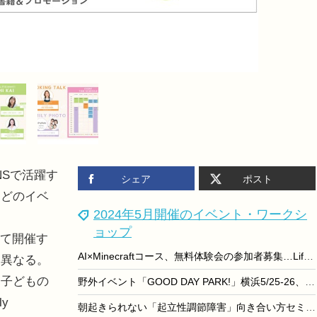
NSで活躍す
シェア
ポスト
などのイベ
2024年5月開催のイベント・ワークシ
ョップ
にて開催す
AI×Minecraftコース、無料体験会の参加者募集…Life is Tech!
に異なる。
子どもの
野外イベント「GOOD DAY PARK!」横浜5/25-26、前夜祭も
ly
朝起きられない「起立性調節障害」向き合い方セミナー