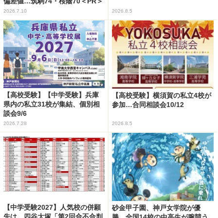
偏差値…筑駒74・桜蔭70＜PR＞
2026.7.10
2026.8.5
【高校受験】【中学受験】兵庫
【高校受験】横須賀の私立4校が
県内の私立31校が集結、個別相
参加…合同相談会10/12
談会9/6
2026.7.28
2026.8.5
【中学受験2027】人気校の併願
砂金甲子園、神戸女学院が優
先は…四谷大塚「第2回合不合判
勝…全国14校の中高生が腕競う