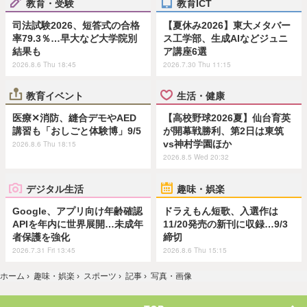
教育・受験
教育ICT
司法試験2026、短答式の合格
【夏休み2026】東大メタバー
率79.3％…早大など大学院別
ス工学部、生成AIなどジュニ
結果も
ア講座6選
2026.8.6 Thu 18:45
2026.7.30 Thu 11:15
教育イベント
生活・健康
医療✕消防、縫合デモやAED
【高校野球2026夏】仙台育英
講習も「おしごと体験博」9/5
が開幕戦勝利、第2日は東筑
vs神村学園ほか
2026.8.6 Thu 18:15
2026.8.5 Wed 20:32
デジタル生活
趣味・娯楽
Google、アプリ向け年齢確認
ドラえもん短歌、入選作は
APIを年内に世界展開…未成年
11/20発売の新刊に収録…9/3
者保護を強化
締切
2026.7.31 Fri 13:45
2026.8.6 Thu 15:15
ホーム
›
趣味・娯楽
›
スポーツ
›
記事
›
写真・画像