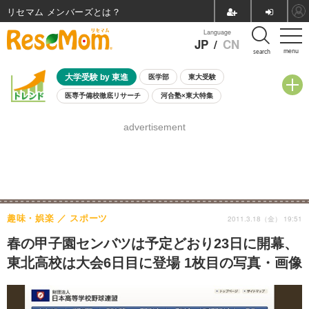
リセマム メンバーズ
Language
JP
/
CN
menu
search
大学受験 by 東進
医学部
東大受験
医専予備校徹底リサーチ
河合塾×東大特集
親子で考える大学選び
高校受験
中学受験
小学校受験
advertisement
共通テスト
夏休み
8月開催学校説明会・相談会
8月開催イベント・WS
全国公立高校 過去問
人気記事
自由研究教材（小学生向け）
自由研究教材（中学生向け）
ランキング
趣味・娯楽
スポーツ
2011.3.18（金） 19:51
春の甲子園センバツは予定どおり23日に開幕、
東北高校は大会6日目に登場 1枚目の写真・画像