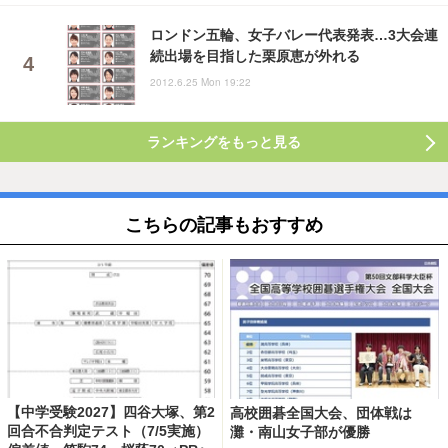
ロンドン五輪、女子バレー代表発表…3大会連
続出場を目指した栗原恵が外れる
2012.6.25 Mon 19:22
ランキングをもっと見る
こちらの記事もおすすめ
【中学受験2027】四谷大塚、第2
高校囲碁全国大会、団体戦は
回合不合判定テスト（7/5実施）
灘・南山女子部が優勝