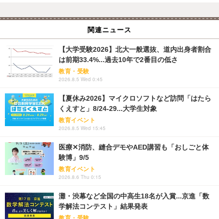
関連ニュース
【大学受験2026】北大一般選抜、道内出身者割合
は前期33.4%...過去10年で2番目の低さ
教育・受験
2026.8.5 Wed 0:45
【夏休み2026】マイクロソフトなど訪問「はたら
くえすと」8/24-29...大学生対象
教育イベント
2026.8.5 Wed 15:45
医療✕消防、縫合デモやAED講習も「おしごと体
験博」9/5
教育イベント
2026.8.6 Thu 0:15
灘・渋幕など全国の中高生18名が入賞...京進「数
学解法コンテスト」結果発表
教育・受験