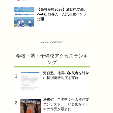
【高校受験2027】滋賀県立高、
Web出願導入…入試制度パンフ
公開
advertisement
学校・塾・予備校アクセスランキ
ング
河合塾、地震の被災者を対象
に特別奨学制度を実施
法務省「全国中学生人権作文
コンテスト」、いじめがテー
マの作品が最多に