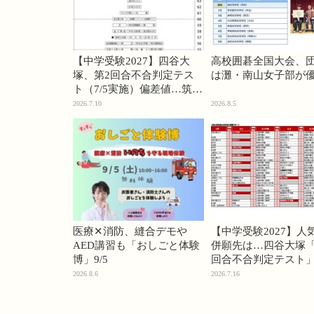
【中学受験2027】四谷大
高校囲碁全国大会、
塚、第2回合不合判定テス
は灘・南山女子部が
ト（7/5実施）偏差値…筑駒
74・桜蔭70＜PR＞
2026.7.10
2026.8.5
医療✕消防、縫合デモや
【中学受験2027】人
AED講習も「おしごと体験
併願先は…四谷大塚「
博」9/5
回合不合判定テスト
2026.8.6
2026.7.16