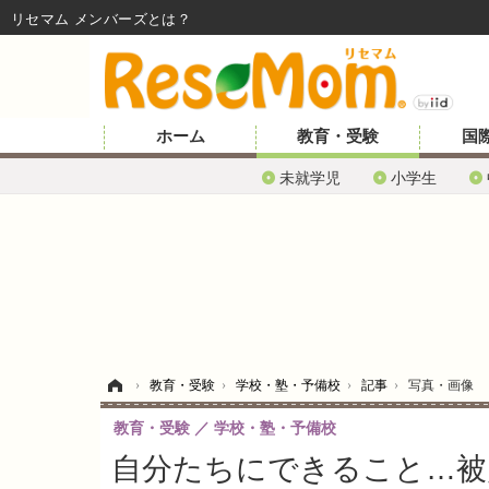
リセマム メンバーズ
ホーム
教育・受験
国
未就学児
小学生
ホーム
›
教育・受験
›
学校・塾・予備校
›
記事
›
写真・画像
教育・受験
学校・塾・予備校
自分たちにできること…被