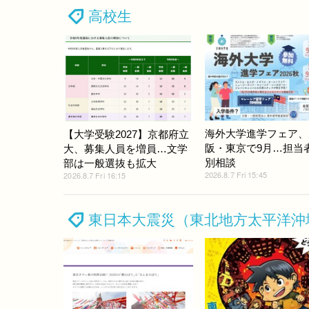
高校生
海外大学進学フェア、
【大学受験2027】京都府立
阪・東京で9月…担当
大、募集人員を増員…文学
別相談
部は一般選抜も拡大
2026.8.7 Fri 15:45
2026.8.7 Fri 16:15
東日本大震災（東北地方太平洋沖