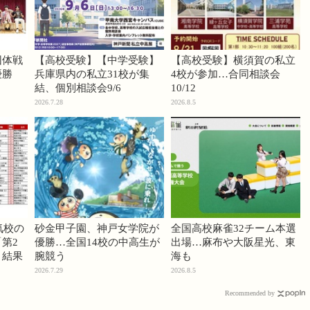
団体戦
【高校受験】【中学受験】
【高校受験】横須賀の私立
優勝
兵庫県内の私立31校が集
4校が参加…合同相談会
結、個別相談会9/6
10/12
2026.7.28
2026.8.5
気校の
砂金甲子園、神戸女学院が
全国高校麻雀32チーム本選
第2
優勝…全国14校の中高生が
出場…麻布や大阪星光、東
」結果
腕競う
海も
2026.7.29
2026.8.5
Recommended by