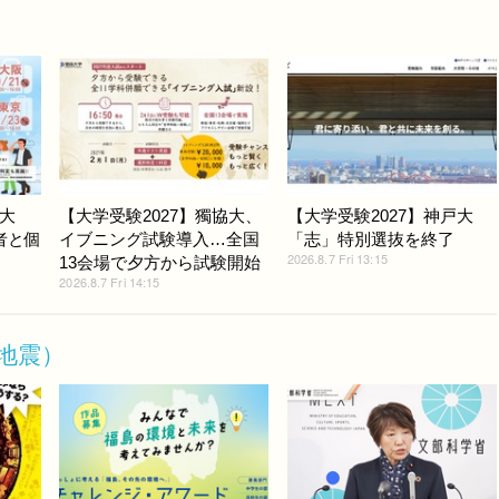
大
【大学受験2027】獨協大、
【大学受験2027】神戸大
者と個
イブニング試験導入…全国
「志」特別選抜を終了
2026.8.7 Fri 13:15
13会場で夕方から試験開始
2026.8.7 Fri 14:15
地震）