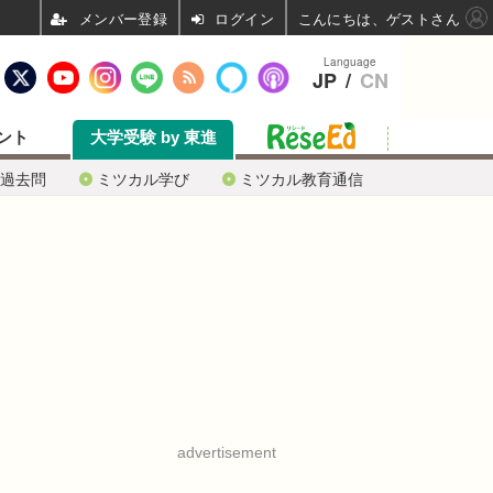
ログイン
こんにちは、ゲストさん
Language
JP
/
CN
ント
大学受験 by 東進
過去問
ミツカル学び
ミツカル教育通信
advertisement