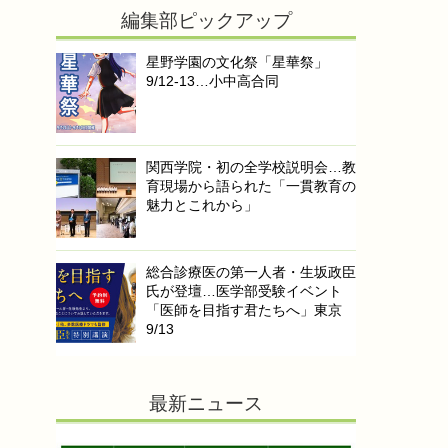
編集部ピックアップ
星野学園の文化祭「星華祭」
9/12-13…小中高合同
関西学院・初の全学校説明会…教
育現場から語られた「一貫教育の
魅力とこれから」
総合診療医の第一人者・生坂政臣
氏が登壇…医学部受験イベント
「医師を目指す君たちへ」東京
9/13
最新ニュース