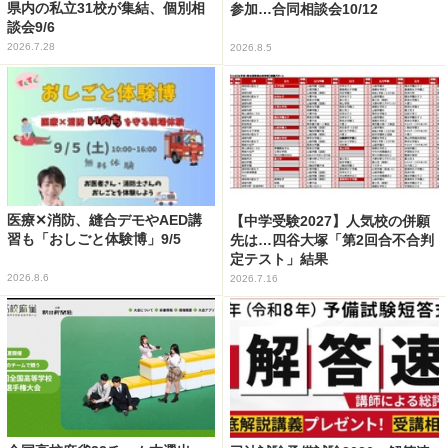
県内の私立31校が集結、個別相
参加…合同相談会10/12
談会9/6
2026.7.28
2026.8.5
医療✕消防、縫合デモやAED講
【中学受験2027】人気校の併願
習も「おしごと体験博」9/5
先は…四谷大塚「第2回合不合判
定テスト」結果
2026.8.6
2026.7.16