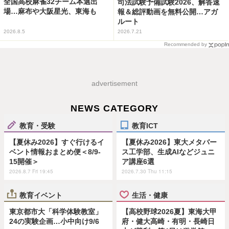
全国高校麻雀32チーム本選出
司法試験予備試験2026、解答速
場…麻布や大阪星光、東海も
報＆総評動画を無料公開…アガ
ルート
2026.8.5
2026.7.21
Recommended by
advertisement
NEWS CATEGORY
教育・受験
教育ICT
【夏休み2026】すぐ行けるイ
【夏休み2026】東大メタバー
ベント情報おまとめ便＜8/9-
ス工学部、生成AIなどジュニ
15開催＞
ア講座6選
2026.8.7 Fri 19:45
2026.7.30 Thu 11:15
教育イベント
生活・健康
東京都市大「科学体験教室」
【高校野球2026夏】東海大甲
24の実験企画…小中向け9/6
府・健大高崎・有明・長崎日