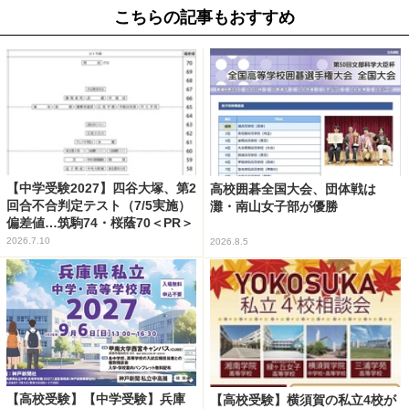
こちらの記事もおすすめ
【中学受験2027】四谷大塚、第2
高校囲碁全国大会、団体戦は
回合不合判定テスト（7/5実施）
灘・南山女子部が優勝
偏差値…筑駒74・桜蔭70＜PR＞
2026.7.10
2026.8.5
【高校受験】【中学受験】兵庫
【高校受験】横須賀の私立4校が