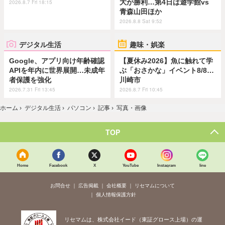
大が勝利…第4日は遊学館vs
2026.8.7 Fri 18:15
青森山田ほか
2026.8.8 Sat 9:52
デジタル生活
趣味・娯楽
Google、アプリ向け年齢確認
【夏休み2026】魚に触れて学
APIを年内に世界展開…未成年
ぶ「おさかな」イベント8/8…
者保護を強化
川崎市
2026.7.31 Fri 13:45
2026.8.7 Fri 10:45
ホーム
›
デジタル生活
›
パソコン
›
記事
›
写真・画像
TOP
Home
Facebook
X
YouTube
Instagram
line
お問合せ
広告掲載
会社概要
リセマムについて
個人情報保護方針
リセマムは、株式会社イード（東証グロース上場）の運