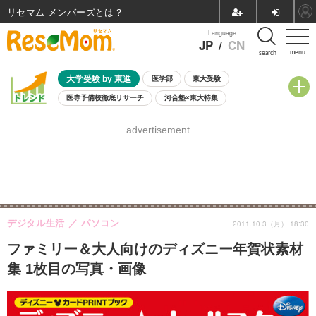
リセマム メンバーズ
Language
JP
/
CN
menu
search
大学受験 by 東進
医学部
東大受験
医専予備校徹底リサーチ
河合塾×東大特集
親子で考える大学選び
高校受験
中学受験
小学校受験
advertisement
共通テスト
夏休み
8月開催学校説明会・相談会
8月開催イベント・WS
全国公立高校 過去問
人気記事
自由研究教材（小学生向け）
自由研究教材（中学生向け）
ランキング
デジタル生活
パソコン
2011.10.3（月） 18:30
ファミリー＆大人向けのディズニー年賀状素材
集 1枚目の写真・画像