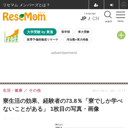
リセマム メンバーズ
Language
JP
/
CN
menu
search
大学受験 by 東進
医学部
東大受験
医専予備校徹底リサーチ
河合塾×東大特集
親子で考える大学選び
高校受験
中学受験
小学校受験
advertisement
共通テスト
夏休み
8月開催学校説明会・相談会
8月開催イベント・WS
全国公立高校 過去問
人気記事
自由研究教材（小学生向け）
自由研究教材（中学生向け）
ランキング
生活・健康
その他
2011.10.11（火） 11:17
寮生活の効果、経験者の73.8％「寮でしか学べ
ないことがある」 1枚目の写真・画像