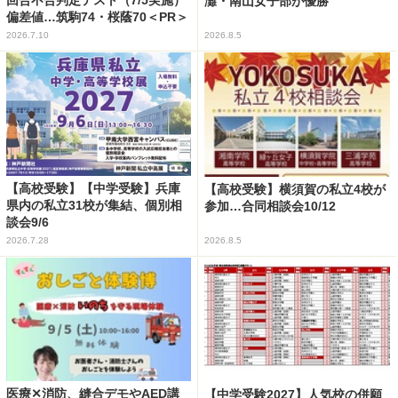
回合不合判定テスト（7/5実施）
灘・南山女子部が優勝
偏差値…筑駒74・桜蔭70＜PR＞
2026.7.10
2026.8.5
【高校受験】【中学受験】兵庫
【高校受験】横須賀の私立4校が
県内の私立31校が集結、個別相
参加…合同相談会10/12
談会9/6
2026.7.28
2026.8.5
医療✕消防、縫合デモやAED講
【中学受験2027】人気校の併願