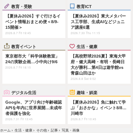
教育・受験
教育ICT
【夏休み2026】すぐ行けるイ
【夏休み2026】東大メタバー
ベント情報おまとめ便＜8/9-
ス工学部、生成AIなどジュニ
15開催＞
ア講座6選
2026.8.7 Fri 19:45
2026.7.30 Thu 11:15
教育イベント
生活・健康
東京都市大「科学体験教室」
【高校野球2026夏】東海大甲
24の実験企画…小中向け9/6
府・健大高崎・有明・長崎日
大が勝利…第4日は遊学館vs
2026.8.7 Fri 18:15
青森山田ほか
2026.8.8 Sat 9:52
デジタル生活
趣味・娯楽
Google、アプリ向け年齢確認
【夏休み2026】魚に触れて学
APIを年内に世界展開…未成年
ぶ「おさかな」イベント8/8…
者保護を強化
川崎市
2026.7.31 Fri 13:45
2026.8.7 Fri 10:45
ホーム
›
生活・健康
›
その他
›
記事
›
写真・画像