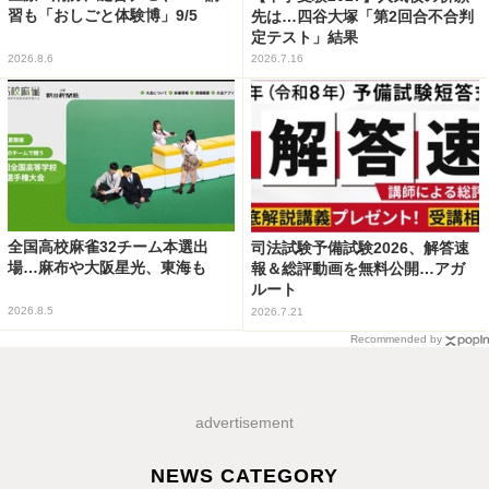
習も「おしごと体験博」9/5
先は…四谷大塚「第2回合不合判
定テスト」結果
2026.8.6
2026.7.16
全国高校麻雀32チーム本選出
司法試験予備試験2026、解答速
場…麻布や大阪星光、東海も
報＆総評動画を無料公開…アガ
ルート
2026.8.5
2026.7.21
Recommended by
advertisement
NEWS CATEGORY